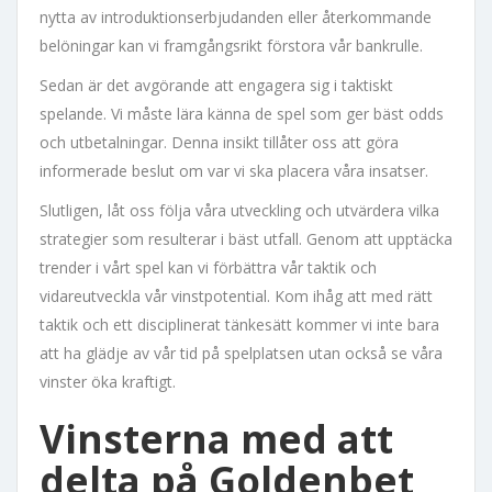
nytta av introduktionserbjudanden eller återkommande
belöningar kan vi framgångsrikt förstora vår bankrulle.
Sedan är det avgörande att engagera sig i taktiskt
spelande. Vi måste lära känna de spel som ger bäst odds
och utbetalningar. Denna insikt tillåter oss att göra
informerade beslut om var vi ska placera våra insatser.
Slutligen, låt oss följa våra utveckling och utvärdera vilka
strategier som resulterar i bäst utfall. Genom att upptäcka
trender i vårt spel kan vi förbättra vår taktik och
vidareutveckla vår vinstpotential. Kom ihåg att med rätt
taktik och ett disciplinerat tänkesätt kommer vi inte bara
att ha glädje av vår tid på spelplatsen utan också se våra
vinster öka kraftigt.
Vinsterna med att
delta på Goldenbet