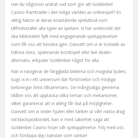
Har du någonsin undrat vad som gör att Goldenbet
Casino framträder i den livliga världen av onlinespel? En
viktig faktor är deras enastående spelutbud som
tillfredsställer alla typer av spelare. Vi har undersökt det
rika biblioteket fyllt med engagerande spelupplevelser
som får oss att besöka igen. Oavsett om vi är lockade av
tidlösa slots, spännande bordsspel eller live dealer-
alternativ, erbjuder Goldenbet något för alla.
När vi navigerar de färgglada bilderna och magiska ljuden,
sugs vi in i ett universum där förströelse och möjliga
belöningar finns tillsammans. De mångsidiga genrerna
tillåter oss att upptäcka olika teman och mekanismer,
vilket garanterar att vi aldrig får slut på möjligheter.
Oavsett om vi vrider hjulen eller tänker ut vårt nästa drag
vid blackjackbordet, kan vi med säkerhet säga att
Goldenbet Casino höjer vår spelupplevelse. Följ med oss
och fördjupa dig i känslan som väntar!