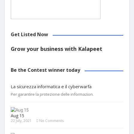
Get Listed Now
Grow your business with Kalapeet
Be the Contest winner today
La sicurezza informatica e il cyberwarfa
Per garantire la protezione delle informazion.
Aug 15
22 July, 2021
No Comments