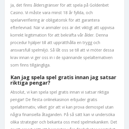
Ja, det finns åldersgränser för att spela på Goldenbet
Casino. Vi måste vara minst 18 år fyllda, och
spelarverifiering är obligatorisk för att garantera
efterlevnad. När vi anmäler oss är det viktigt att uppvisa
korrekt legitimation för att bekräfta vår ålder. Denna
procedur hjälper till att upprätthålla en trygg och
ansvarsfull spelmiljö. Så låt oss se till att vi möter dessa
krav innan vi ger oss in i de spännande spelalternativen
som finns tillgängliga.
Kan jag spela spel gratis innan jag satsar
riktiga pengar?
Absolut, vi kan spela spel gratis innan vi satsar riktiga
pengar! De flesta onlinekasinon erbjuder gratis
spelalternativ, vilket gör att vi kan prova demospel utan
några finansiella åtaganden. På så sätt kan vi undersöka
olika strategier och bekanta oss med spelmekaniken. Det