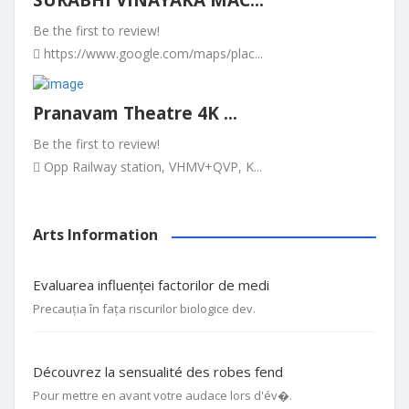
Be the first to review!
https://www.google.com/maps/plac...
Pranavam Theatre 4K ...
Be the first to review!
Opp Railway station, VHMV+QVP, K...
Arts Information
Evaluarea influenței factorilor de medi
Precauția în fața riscurilor biologice dev.
Découvrez la sensualité des robes fend
Pour mettre en avant votre audace lors d'év�.