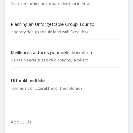
Discover the impactful narrative that intertw.
Planning an Unforgettable Group Tour to
itinerary design should lead with fixed drivi.
Meilleures astuces pour sélectionner un
Dans un secteur saturé d'options, la sélect.
Uttarakhandi Music
Folk music of Uttarakhand The folk mus.
About Us