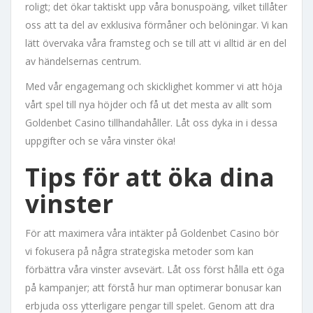
roligt; det ökar taktiskt upp våra bonuspoäng, vilket tillåter
oss att ta del av exklusiva förmåner och belöningar. Vi kan
lätt övervaka våra framsteg och se till att vi alltid är en del
av händelsernas centrum.
Med vår engagemang och skicklighet kommer vi att höja
vårt spel till nya höjder och få ut det mesta av allt som
Goldenbet Casino tillhandahåller. Låt oss dyka in i dessa
uppgifter och se våra vinster öka!
Tips för att öka dina
vinster
För att maximera våra intäkter på Goldenbet Casino bör
vi fokusera på några strategiska metoder som kan
förbättra våra vinster avsevärt. Låt oss först hålla ett öga
på kampanjer; att förstå hur man optimerar bonusar kan
erbjuda oss ytterligare pengar till spelet. Genom att dra