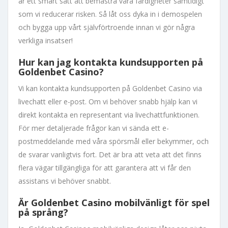
är ett smart sätt att bemästra våra färdigheter samtidigt
som vi reducerar risken. Så låt oss dyka in i demospelen
och bygga upp vårt självförtroende innan vi gör några
verkliga insatser!
Hur kan jag kontakta kundsupporten på
Goldenbet Casino?
Vi kan kontakta kundsupporten på Goldenbet Casino via
livechatt eller e-post. Om vi behöver snabb hjälp kan vi
direkt kontakta en representant via livechattfunktionen.
För mer detaljerade frågor kan vi sända ett e-
postmeddelande med våra spörsmål eller bekymmer, och
de svarar vanligtvis fort. Det är bra att veta att det finns
flera vägar tillgängliga för att garantera att vi får den
assistans vi behöver snabbt.
Är Goldenbet Casino mobilvänligt för spel
på språng?