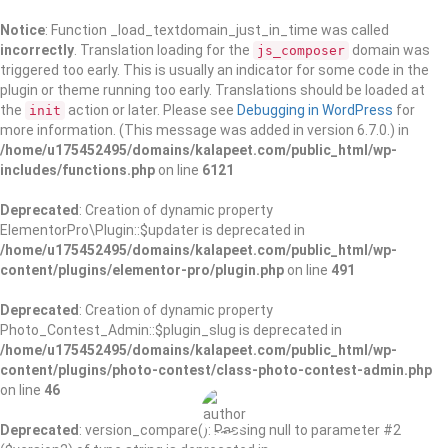
Notice
: Function _load_textdomain_just_in_time was called
incorrectly
. Translation loading for the
domain was
js_composer
triggered too early. This is usually an indicator for some code in the
plugin or theme running too early. Translations should be loaded at
the
action or later. Please see
Debugging in WordPress
for
init
more information. (This message was added in version 6.7.0.) in
/home/u175452495/domains/kalapeet.com/public_html/wp-
includes/functions.php
on line
6121
Deprecated
: Creation of dynamic property
ElementorPro\Plugin::$updater is deprecated in
/home/u175452495/domains/kalapeet.com/public_html/wp-
content/plugins/elementor-pro/plugin.php
on line
491
Deprecated
: Creation of dynamic property
Photo_Contest_Admin::$plugin_slug is deprecated in
/home/u175452495/domains/kalapeet.com/public_html/wp-
content/plugins/photo-contest/class-photo-contest-admin.php
on line
46
Deprecated
: version_compare(): Passing null to parameter #2