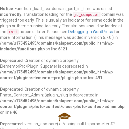
Notice
: Function _load_textdomain_just_in_time was called
incorrectly
. Translation loading for the
domain was
js_composer
triggered too early. This is usually an indicator for some code in the
plugin or theme running too early. Translations should be loaded at
the
action or later. Please see
Debugging in WordPress
for
init
more information. (This message was added in version 6.7.0.) in
/home/u175452495/domains/kalapeet.com/public_html/wp-
includes/functions.php
on line
6121
Deprecated
: Creation of dynamic property
ElementorPro\Plugin::$updater is deprecated in
/home/u175452495/domains/kalapeet.com/public_html/wp-
content/plugins/elementor-pro/plugin.php
on line
491
Deprecated
: Creation of dynamic property
Photo_Contest_Admin::$plugin_slug is deprecated in
/home/u175452495/domains/kalapeet.com/public_html/wp-
content/plugins/photo-contest/class-photo-contest-admin.php
on line
46
Deprecated
: version_compare(): Passing null to parameter #2