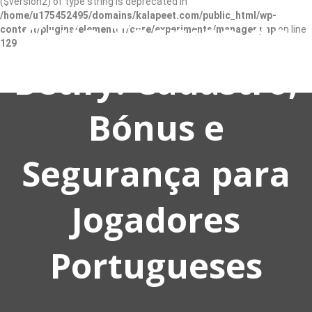
($version2) of type string is deprecated in
/home/u175452495/domains/kalapeet.com/public_html/wp-
Guia Técnico do
content/plugins/elementor/core/experiments/manager.php
on line
129
Betify: Cadastro,
Bónus e
Segurança para
Jogadores
Portugueses