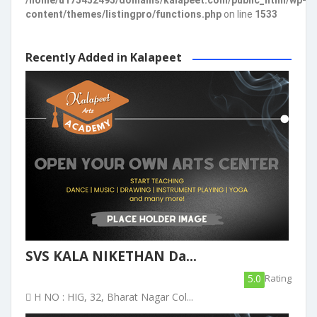
/home/u175452495/domains/kalapeet.com/public_html/wp-
content/themes/listingpro/functions.php
on line
1533
Recently Added in Kalapeet
SVS KALA NIKETHAN Da...
5.0
Rating
H NO : HIG, 32, Bharat Nagar Col...