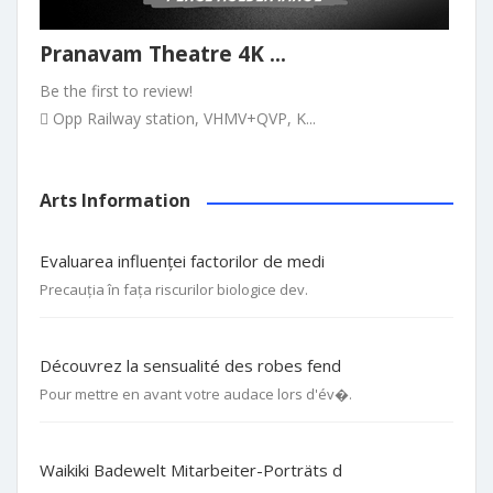
Pranavam Theatre 4K ...
Be the first to review!
Opp Railway station, VHMV+QVP, K...
Arts Information
Evaluarea influenței factorilor de medi
Precauția în fața riscurilor biologice dev.
Découvrez la sensualité des robes fend
Pour mettre en avant votre audace lors d'év�.
Waikiki Badewelt Mitarbeiter-Porträts d