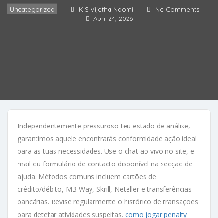
Uncategorized
K.S Vijetha Naomi
No Comments
April 24, 2026
Independentemente pressuroso teu estado de análise,
garantimos aquele encontrarás conformidade açâo ideal
para as tuas necessidades. Use o chat ao vivo no site, e-
mail ou formulário de contacto disponível na secção de
ajuda. Métodos comuns incluem cartões de
crédito/débito, MB Way, Skrill, Neteller e transferências
bancárias. Revise regularmente o histórico de transações
para detetar atividades suspeitas.
como jogar penalty