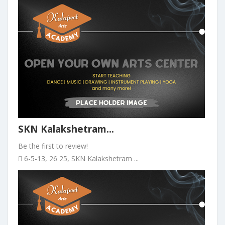
SKN Kalakshetram...
Be the first to review!
6-5-13, 26 25, SKN Kalakshetram ...