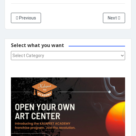
Previous
Next
Select what you want
Select what you want