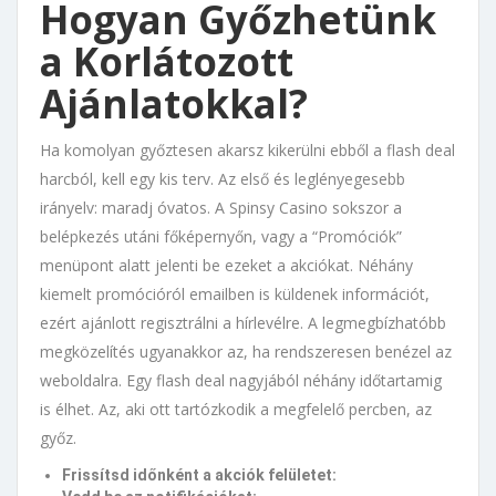
Hogyan Győzhetünk
a Korlátozott
Ajánlatokkal?
Ha komolyan győztesen akarsz kikerülni ebből a flash deal
harcból, kell egy kis terv. Az első és leglényegesebb
irányelv: maradj óvatos. A Spinsy Casino sokszor a
belépkezés utáni főképernyőn, vagy a “Promóciók”
menüpont alatt jelenti be ezeket a akciókat. Néhány
kiemelt promócióról emailben is küldenek információt,
ezért ajánlott regisztrálni a hírlevélre. A legmegbízhatóbb
megközelítés ugyanakkor az, ha rendszeresen benézel az
weboldalra. Egy flash deal nagyjából néhány időtartamig
is élhet. Az, aki ott tartózkodik a megfelelő percben, az
győz.
Frissítsd időnként a akciók felületet: