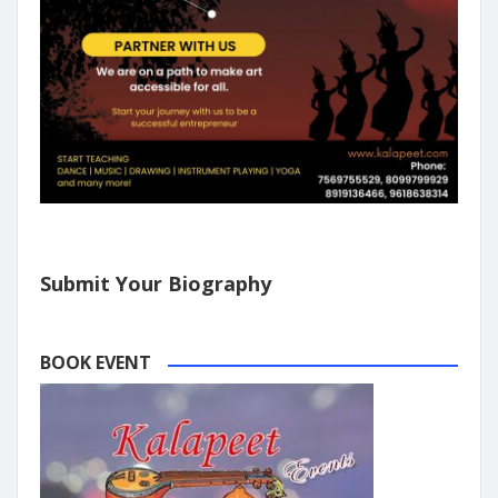
Submit Your Biography
BOOK EVENT