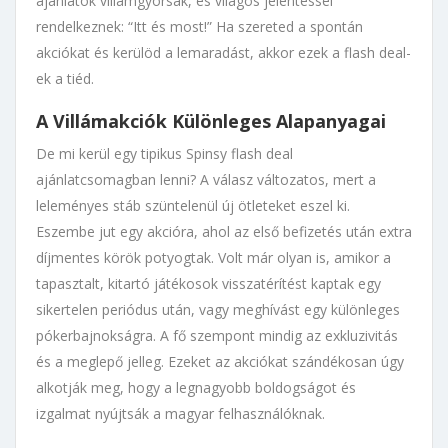
ajánlatok villámgyorsak, és világos jelentéssel
rendelkeznek: “Itt és most!” Ha szereted a spontán
akciókat és kerülöd a lemaradást, akkor ezek a flash deal-
ek a tiéd.
A Villámakciók Különleges Alapanyagai
De mi kerül egy tipikus Spinsy flash deal
ajánlatcsomagban lenni? A válasz változatos, mert a
leleményes stáb szüntelenül új ötleteket eszel ki.
Eszembe jut egy akcióra, ahol az első befizetés után extra
díjmentes körök potyogtak. Volt már olyan is, amikor a
tapasztalt, kitartó játékosok visszatérítést kaptak egy
sikertelen periódus után, vagy meghívást egy különleges
pókerbajnokságra. A fő szempont mindig az exkluzivitás
és a meglepő jelleg. Ezeket az akciókat szándékosan úgy
alkotják meg, hogy a legnagyobb boldogságot és
izgalmat nyújtsák a magyar felhasználóknak.