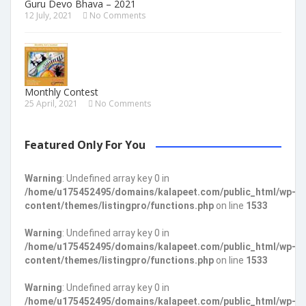
Guru Devo Bhava – 2021
12 July, 2021
No Comments
Monthly Contest
25 April, 2021
No Comments
Featured Only For You
Warning
: Undefined array key 0 in
/home/u175452495/domains/kalapeet.com/public_html/wp-
content/themes/listingpro/functions.php
on line
1533
Warning
: Undefined array key 0 in
/home/u175452495/domains/kalapeet.com/public_html/wp-
content/themes/listingpro/functions.php
on line
1533
Warning
: Undefined array key 0 in
/home/u175452495/domains/kalapeet.com/public_html/wp-