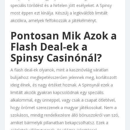
speciális törődést és a hirtelen jött esélyeket. A Spinsy
most éppen ezt kínálja. Készülj a legkiválóbb limitált
akciókra, amelyek felfokozzák a játékélményt.
Pontosan Mik Azok a
Flash Deal-ek a
Spinsy Casinónál?
A flash deal-ek olyanok, mint a kaszinóvilág váratlan
bulijaihoz: meglepetésszerűen jelennek meg, korlátozott
ideig élnek, és nagy értéket hoznak. A Spinsynál ezek a
limitált akciók gyakran kapcsolódnak egy speciális
alkalommal, egy ünneppel, vagy csak a csapat ötletével,
hogy örömet szerezzenek a magyar játékosokat. Nem a
szokásos, mindig rendelkezésre álló bónuszokról van szó,
amiket bármelyik pillanatban bekapcsolhatsz. Ezek a