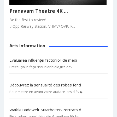
Pranavam Theatre 4K ...
Be the first to review!
Opp Railway station, VHMV+QVP, K...
Arts Information
Evaluarea influenței factorilor de medi
Precauția în fața riscurilor biologice dev.
Découvrez la sensualité des robes fend
Pour mettre en avant votre audace lors d'év�.
Waikiki Badewelt Mitarbeiter-Porträts d
Ein starkes team bildet die Grundlage für he.