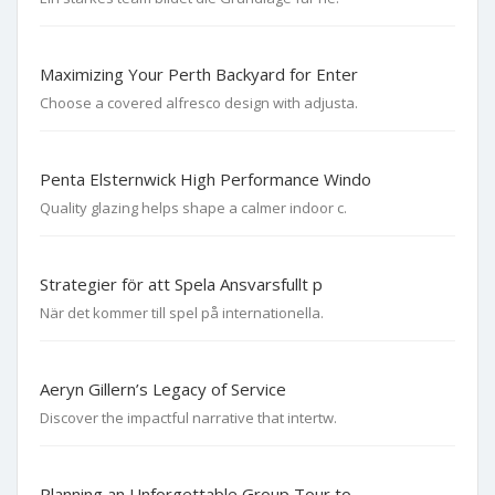
Maximizing Your Perth Backyard for Enter
Choose a covered alfresco design with adjusta.
Penta Elsternwick High Performance Windo
Quality glazing helps shape a calmer indoor c.
Strategier för att Spela Ansvarsfullt p
När det kommer till spel på internationella.
Aeryn Gillern’s Legacy of Service
Discover the impactful narrative that intertw.
Planning an Unforgettable Group Tour to