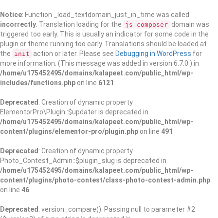
Notice
: Function _load_textdomain_just_in_time was called
incorrectly
. Translation loading for the
domain was
js_composer
triggered too early. This is usually an indicator for some code in the
plugin or theme running too early. Translations should be loaded at
the
action or later. Please see
Debugging in WordPress
for
init
more information. (This message was added in version 6.7.0.) in
/home/u175452495/domains/kalapeet.com/public_html/wp-
includes/functions.php
on line
6121
Deprecated
: Creation of dynamic property
ElementorPro\Plugin::$updater is deprecated in
/home/u175452495/domains/kalapeet.com/public_html/wp-
content/plugins/elementor-pro/plugin.php
on line
491
Deprecated
: Creation of dynamic property
Photo_Contest_Admin::$plugin_slug is deprecated in
/home/u175452495/domains/kalapeet.com/public_html/wp-
content/plugins/photo-contest/class-photo-contest-admin.php
on line
46
Deprecated
: version_compare(): Passing null to parameter #2