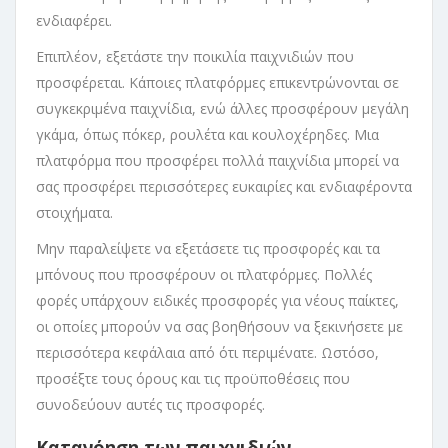
ενδιαφέρει.
Επιπλέον, εξετάστε την ποικιλία παιχνιδιών που
προσφέρεται. Κάποιες πλατφόρμες επικεντρώνονται σε
συγκεκριμένα παιχνίδια, ενώ άλλες προσφέρουν μεγάλη
γκάμα, όπως πόκερ, ρουλέτα και κουλοχέρηδες. Μια
πλατφόρμα που προσφέρει πολλά παιχνίδια μπορεί να
σας προσφέρει περισσότερες ευκαιρίες και ενδιαφέροντα
στοιχήματα.
Μην παραλείψετε να εξετάσετε τις προσφορές και τα
μπόνους που προσφέρουν οι πλατφόρμες. Πολλές
φορές υπάρχουν ειδικές προσφορές για νέους παίκτες,
οι οποίες μπορούν να σας βοηθήσουν να ξεκινήσετε με
περισσότερα κεφάλαια από ότι περιμένατε. Ωστόσο,
προσέξτε τους όρους και τις προϋποθέσεις που
συνοδεύουν αυτές τις προσφορές.
Κατανόηση των παιχνιδιών