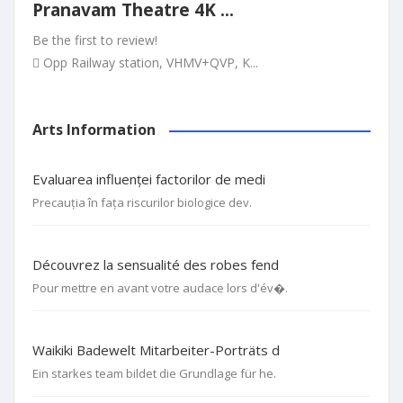
Pranavam Theatre 4K ...
Be the first to review!
Opp Railway station, VHMV+QVP, K...
Arts Information
Evaluarea influenței factorilor de medi
Precauția în fața riscurilor biologice dev.
Découvrez la sensualité des robes fend
Pour mettre en avant votre audace lors d'év�.
Waikiki Badewelt Mitarbeiter-Porträts d
Ein starkes team bildet die Grundlage für he.