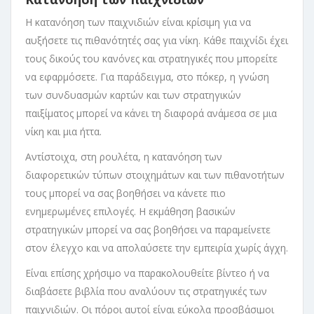
Η κατανόηση των παιχνιδιών είναι κρίσιμη για να
αυξήσετε τις πιθανότητές σας για νίκη. Κάθε παιχνίδι έχει
τους δικούς του κανόνες και στρατηγικές που μπορείτε
να εφαρμόσετε. Για παράδειγμα, στο πόκερ, η γνώση
των συνδυασμών καρτών και των στρατηγικών
παιξίματος μπορεί να κάνει τη διαφορά ανάμεσα σε μια
νίκη και μια ήττα.
Αντίστοιχα, στη ρουλέτα, η κατανόηση των
διαφορετικών τύπων στοιχημάτων και των πιθανοτήτων
τους μπορεί να σας βοηθήσει να κάνετε πιο
ενημερωμένες επιλογές. Η εκμάθηση βασικών
στρατηγικών μπορεί να σας βοηθήσει να παραμείνετε
στον έλεγχο και να απολαύσετε την εμπειρία χωρίς άγχη.
Είναι επίσης χρήσιμο να παρακολουθείτε βίντεο ή να
διαβάσετε βιβλία που αναλύουν τις στρατηγικές των
παιχνιδιών. Οι πόροι αυτοί είναι εύκολα προσβάσιμοι