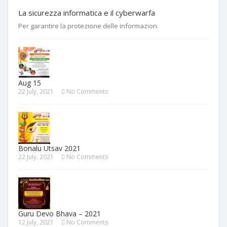
La sicurezza informatica e il cyberwarfa
Per garantire la protezione delle informazion.
Aug 15
22 July, 2021
No Comments
Bonalu Utsav 2021
22 July, 2021
No Comments
Guru Devo Bhava – 2021
12 July, 2021
No Comments