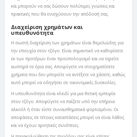
και μπορούν να σας δώσουν πολύτιμες γνώσεις και
πρακτικές που θα ενισχύσουν την απόδοσή σας.
Διαχείριση χρημάτων και
υπευθυνότητα
Η σωστή διαχείριση των χρημάτων είναι θεμελιώδης για
την επιτυχία στον τζόγο. Είναι σημαντικό να καθορίσετε
εκ των προτέρων έναν προϋπολογισμό και να τηρείτε
αυστηρά τα όρια σας. Αποφύγετε να στοιχηματίσετε
χρήματα που δεν μπορείτε να αντέξετε να χάσετε, καθώς
αυτό μπορεί να οδηγήσει σε οικονομικές δυσκολίες.
Η υπευθυνότητα είναι κλειδί για μια θετική εμπειρία
στον τζόγο. Αποφύγετε να παίζετε υπό την επήρεια
αλκοόλ ή όταν είστε συναισθηματικά φορτισμένοι. Οι
αποφάσεις σε τέτοιες καταστάσεις μπορεί να είναι λάθος
και να έχουν αρνητικές συνέπειες.
Η παρακολούθηση της προόδου σας είναι επίσης