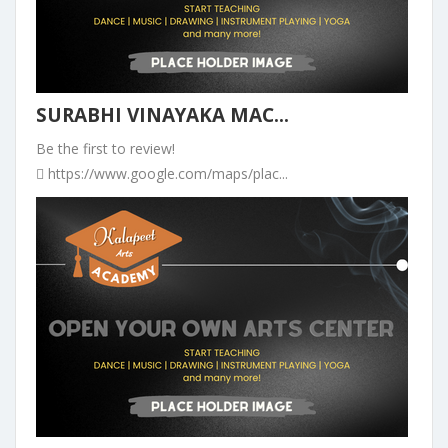
SURABHI VINAYAKA MAC...
Be the first to review!
https://www.google.com/maps/plac...