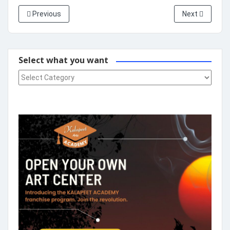
Previous
Next
Select what you want
Select what you want