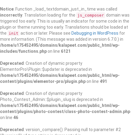
Notice
: Function _load_textdomain_just_in_time was called
incorrectly
. Translation loading for the
domain was
js_composer
triggered too early. This is usually an indicator for some code in the
plugin or theme running too early. Translations should be loaded at
the
action or later. Please see
Debugging in WordPress
for
init
more information. (This message was added in version 6.7.0.) in
/home/u175452495/domains/kalapeet.com/public_html/wp-
includes/functions.php
on line
6121
Deprecated
: Creation of dynamic property
ElementorPro\Plugin::$updater is deprecated in
/home/u175452495/domains/kalapeet.com/public_html/wp-
content/plugins/elementor-pro/plugin.php
on line
491
Deprecated
: Creation of dynamic property
Photo_Contest_Admin::$plugin_slug is deprecated in
/home/u175452495/domains/kalapeet.com/public_html/wp-
content/plugins/photo-contest/class-photo-contest-admin.php
on line
46
Deprecated
: version_compare(): Passing null to parameter #2