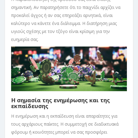
σημαντική. Αν παρατηρήσετε ότι το παιχνίδι αρχίζει να
προκαλεί άγχος ή αν σας επηρεάζει αρνητικά, είναι
καλύτερο να κάνετε ένα διάλειμμα. Η διατήρηση μιας
υγιούς σχέσης με τον τζόγο είναι κρίσιμη για την
ευημερία σας.
Η σημασία της ενημέρωσης και της
εκπαίδευσης
Η ενημέρωση και η εκπαίδευση είναι απαραίτητες για
τους αρχάριους παίκτες. Η συμμετοχή σε διαδικτυακά
φόρουμ ή κοινότητες μπορεί να σας προσφέρει