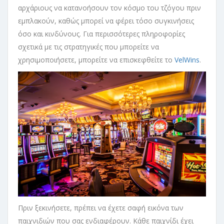
αρχάριους να κατανοήσουν τον κόσμο του τζόγου πριν
εμπλακούν, καθώς μπορεί να φέρει τόσο συγκινήσεις
όσο και κινδύνους. Για περισσότερες πληροφορίες
σχετικά με τις στρατηγικές που μπορείτε να
χρησιμοποιήσετε, μπορείτε να επισκεφθείτε το
VelWins
.
Πριν ξεκινήσετε, πρέπει να έχετε σαφή εικόνα των
παιχνιδιών που σας ενδιαφέρουν. Κάθε παιχνίδι έχει