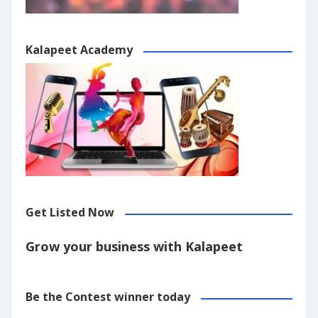
Kalapeet Academy
Get Listed Now
Grow your business with Kalapeet
Be the Contest winner today