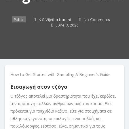
Public
K.S Vijetha Naomi
No Comments
June 9, 2026
How to Get Started with Gambling A Beginner's Guide
Εισαγωγή στον τζόγο
Ο τζόγος αποτελεί μια δραστηριότητα που έχει κερδίσει
την προσοχή πολλών ανθρώπων ανά τον κόσμο. Είτε
πρόκειται για παιχνίδια καζίνο, είτε για στοιχήματα σε
αθλητικά γεγονότα, οι επιλογές είναι πολλές και
ποικιλόμορφες. Ωστόσο, είναι σημαντικό για τους