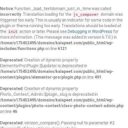
Notice
: Function _load_textdomain_just_in_time was called
incorrectly
. Translation loading for the
domain was
js_composer
triggered too early. This is usually an indicator for some code in the
plugin or theme running too early. Translations should be loaded at
the
action or later. Please see
Debugging in WordPress
for
init
more information. (This message was added in version 6.7.0.) in
/home/u175452495/domains/kalapeet.com/public_html/wp-
includes/functions.php
on line
6121
Deprecated
: Creation of dynamic property
ElementorPro\Plugin::$updater is deprecated in
/home/u175452495/domains/kalapeet.com/public_html/wp-
content/plugins/elementor-pro/plugin.php
on line
491
Deprecated
: Creation of dynamic property
Photo_Contest_Admin::$plugin_slug is deprecated in
/home/u175452495/domains/kalapeet.com/public_html/wp-
content/plugins/photo-contest/class-photo-contest-admin.php
on line
46
Deprecated
: version_compare(): Passing null to parameter #2