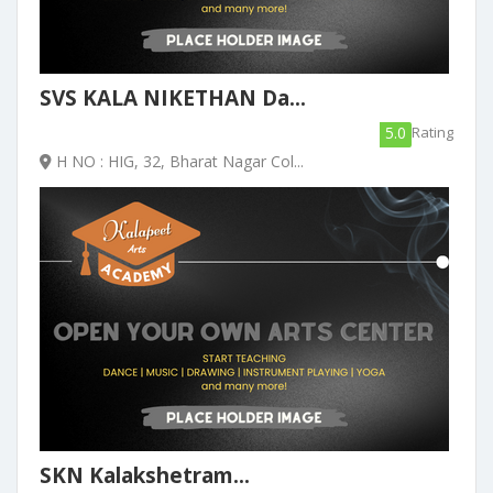
SVS KALA NIKETHAN Da...
5.0
Rating
H NO : HIG, 32, Bharat Nagar Col...
SKN Kalakshetram...