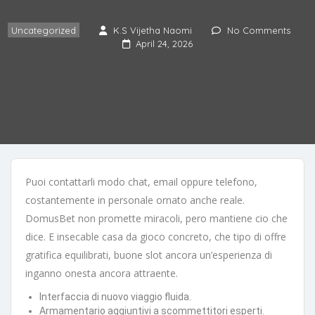
Uncategorized
K.S Vijetha Naomi
No Comments
April 24, 2026
Puoi contattarli modo chat, email oppure telefono,
costantemente in personale ornato anche reale.
DomusBet non promette miracoli, pero mantiene cio che
dice. E insecable casa da gioco concreto, che tipo di offre
gratifica equilibrati, buone slot ancora un’esperienza di
inganno onesta ancora attraente.
Interfaccia di nuovo viaggio fluida.
Armamentario aggiuntivi a scommettitori esperti.