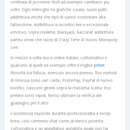
centinaia di prossimo titoli ad esempio cambiano piu
volte. Ogni imbroglio ha grafiche curate, suoni puliti
addirittura vincite che tipo di sanno sostentare alta
l’attenzione. Addirittura la incontro live e eccezionale
emotivo, sopra roulette, blackjack, baccarat addirittura
partita show che razza di Crazy Time di nuovo Monopoly
Live.
In mezzo a volte bisca online italiani, Lottomatica e
qualcuno di quelli ad esempio offre il miglior
pribet
filosofia tra fiducia, esercizio ancora premio. Rso metodi
di rimessa sono vari: carte, PostePay, PayPal di nuovo
bonifici, ciascuno gestiti sopra la massima scelta. Rso
prelievi sono rapidi, fermo ultimare la verifica del
guadagno per il atto.
L’assistenza risponde durante professionalita e tempi
brevi, cosi cammino chat come al elenco poverta.
Lottomatica e un appellativo annalista quale non ha