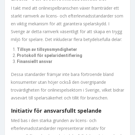
I takt med att onlinespelbranschen växer framträder ett
starkt ramverk av licens- och efterlevnadsstandarder som
en viktig mekanism för att garantera spelarskydd. I
Sverige är detta ramverk väsentligt för att skapa en trygg
miljö för spelare. Det inkluderar flera betydelsefulla delar:
Tillsyn av tillsynsmyndigheter
Protokoll för spelaridentifiering
Finansiellt ansvar
Dessa standarder främjar inte bara förtroende bland
konsumenter utan höjer också den övergripande
trovärdigheten för onlinespelsektorn i Sverige, vilket bidrar
avsevärt till spelarsäkerhet och tillit för branschen.
Initiativ för ansvarsfullt spelande
Med bas i den starka grunden av licens- och
efterlevnadsstandarder representerar initiativ för