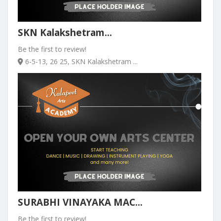
SKN Kalakshetram...
Be the first to review!
6-5-13, 26 25, SKN Kalakshetram ...
SURABHI VINAYAKA MAC...
Be the first to review!