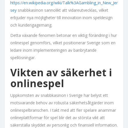
https://en.wikipedia.org/wiki/Talk%3AGambling_in_New_Jer
sey
snabbkasinon sannolikt att vidareutvecklas, vilket
erbjuder nya möjligheter till innovation inom speldesign
och kundengagemang.
Detta växande fenomen betonar en viktig förändring i hur
onlinespel genomförs, vilket positionerar Sverige som en
ledare inom implementeringen av banbrytande
spellösningar.
Vikten av säkerhet i
onlinespel
Uppkomsten av snabbkasinon i Sverige har belyst ett
motsvarande behov av robusta säkerhetsåtgärder inom
onlinespelbranschen. I takt med att fler spelare anammar
onlineplattformar för spel blir det av största vikt att
säkerställa skyddet av personlig och finansiell information.