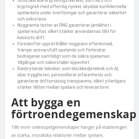
Sofistikerade krypteringstekniker, som AES och
kryptografi med offentlig nyckel, skyddar konfidentiella
spelardata under överföringar och garanterar säkerhet
och sekretess.
Noggranna tester av RNG garanterar jämlikhet i
spelarresultat, vilket stärker användarnas tillit för
kasinots drift.
Föreskrifter upprätthåller noggrann efterlevnad,
främjar ansvarsfullt spelande och förhindrar
bedrägerier samtidigt som de säkra spelarnas
tillgångar och säkerställer öppenhet.
Banbrytande tekniker, som blockkedjeteknik och AI,
ökar tryggheten, personifierar erfarenheter och
garanterar driftsmässig transparens, vilket ytterligare
stärker tilliten mellan spelare och leverantörer.
Att bygga en
förtroendegemenskap
Tillit inom onlinespelgemenskaper hänger på etableringen
av starka, moraliska relationer mellan spelare,