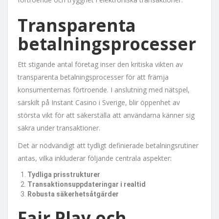
Transparenta
betalningsprocesser
Ett stigande antal företag inser den kritiska vikten av
transparenta betalningsprocesser för att främja
konsumenternas förtroende. I anslutning med nätspel,
särskilt på Instant Casino i Sverige, blir öppenhet av
största vikt för att säkerställa att användarna känner sig
säkra under transaktioner.
Det är nödvändigt att tydligt definierade betalningsrutiner
antas, vilka inkluderar följande centrala aspekter:
Tydliga prisstrukturer
Transaktionsuppdateringar i realtid
Robusta säkerhetsåtgärder
Fair Play och