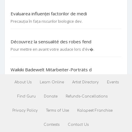
Evaluarea influenței factorilor de medi
Precauția în fața riscurilor biologice dev.
Découvrez la sensualité des robes fend
Pour mettre en avant votre audace lors d'év�.
Waikiki Badewelt Mitarbeiter-Porträts d
Ein starkes team bildet die Grundlage für he.
About Us
Learn Online
Artist Directory
Events
Find Guru
Donate
Refunds-Cancellations
Maximizing Your Perth Backyard for Enter
Choose a covered alfresco design with adjusta.
Privacy Policy
Terms of Use
Kalapeet Franchise
Penta Elsternwick High Performance Windo
Contests
Contact Us