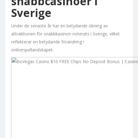
snabbcasinoer i
Sverige
Under de senaste år har en betydande ökning av
attraktionen för snabbkasinon noterats i Sverige, vilket
reflekterar en betydande förändring i
onlinespellandskapet.