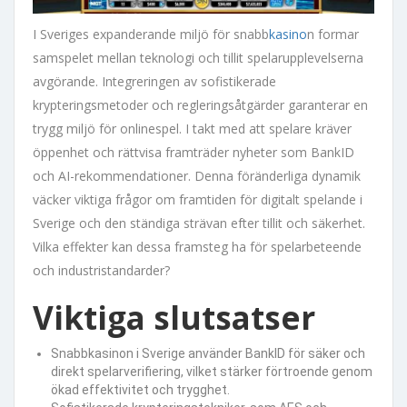
I Sveriges expanderande miljö för snabb
kasino
n formar
samspelet mellan teknologi och tillit spelarupplevelserna
avgörande. Integreringen av sofistikerade
krypteringsmetoder och regleringsåtgärder garanterar en
trygg miljö för onlinespel. I takt med att spelare kräver
öppenhet och rättvisa framträder nyheter som BankID
och AI-rekommendationer. Denna föränderliga dynamik
väcker viktiga frågor om framtiden för digitalt spelande i
Sverige och den ständiga strävan efter tillit och säkerhet.
Vilka effekter kan dessa framsteg ha för spelarbeteende
och industristandarder?
Viktiga slutsatser
Snabbkasinon i Sverige använder BankID för säker och
direkt spelarverifiering, vilket stärker förtroende genom
ökad effektivitet och trygghet.