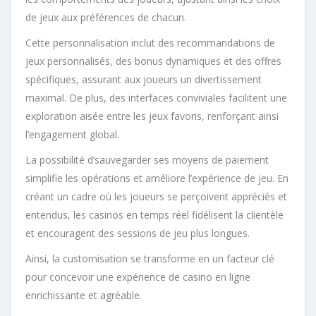
de jeux aux préférences de chacun.
Cette personnalisation inclut des recommandations de
jeux personnalisés, des bonus dynamiques et des offres
spécifiques, assurant aux joueurs un divertissement
maximal. De plus, des interfaces conviviales facilitent une
exploration aisée entre les jeux favoris, renforçant ainsi
l’engagement global.
La possibilité d’sauvegarder ses moyens de paiement
simplifie les opérations et améliore l’expérience de jeu. En
créant un cadre où les joueurs se perçoivent appréciés et
entendus, les casinos en temps réel fidélisent la clientèle
et encouragent des sessions de jeu plus longues.
Ainsi, la customisation se transforme en un facteur clé
pour concevoir une expérience de casino en ligne
enrichissante et agréable.