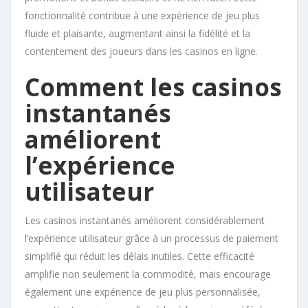
fonctionnalité contribue à une expérience de jeu plus
fluide et plaisante, augmentant ainsi la fidélité et la
contentement des joueurs dans les casinos en ligne.
Comment les casinos
instantanés
améliorent
l’expérience
utilisateur
Les casinos instantanés améliorent considérablement
l’expérience utilisateur grâce à un processus de paiement
simplifié qui réduit les délais inutiles. Cette efficacité
amplifie non seulement la commodité, mais encourage
également une expérience de jeu plus personnalisée,