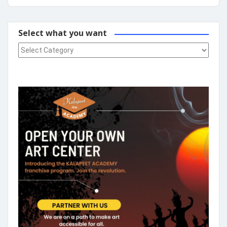
Select what you want
Select what you want