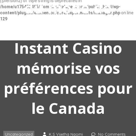
du mode de
($version2) of type string is deprecated in
/home/u175452495/domains/kalapeet.com/public_html/wp-
content/plugins/elementor/core/experiments/manager.php
on line
129
paiement :
Instant Casino
mémorise vos
préférences pour
le Canada
Uncategorized
K.S Vijetha Naomi
No Comments