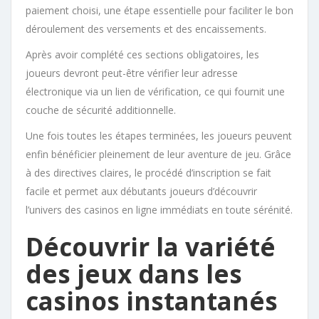
paiement choisi, une étape essentielle pour faciliter le bon
déroulement des versements et des encaissements.
Après avoir complété ces sections obligatoires, les
joueurs devront peut-être vérifier leur adresse
électronique via un lien de vérification, ce qui fournit une
couche de sécurité additionnelle.
Une fois toutes les étapes terminées, les joueurs peuvent
enfin bénéficier pleinement de leur aventure de jeu. Grâce
à des directives claires, le procédé d’inscription se fait
facile et permet aux débutants joueurs d’découvrir
l’univers des casinos en ligne immédiats en toute sérénité.
Découvrir la variété
des jeux dans les
casinos instantanés