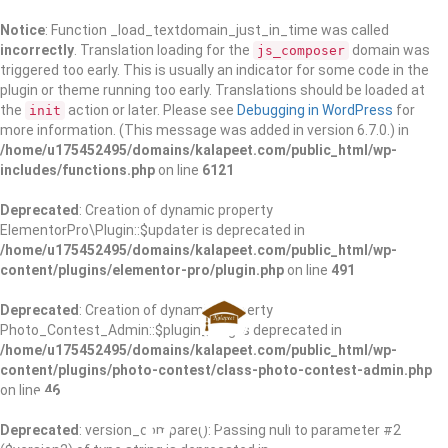
Notice
: Function _load_textdomain_just_in_time was called
incorrectly
. Translation loading for the
domain was
js_composer
triggered too early. This is usually an indicator for some code in the
plugin or theme running too early. Translations should be loaded at
the
action or later. Please see
Debugging in WordPress
for
init
more information. (This message was added in version 6.7.0.) in
/home/u175452495/domains/kalapeet.com/public_html/wp-
includes/functions.php
on line
6121
Deprecated
: Creation of dynamic property
ElementorPro\Plugin::$updater is deprecated in
/home/u175452495/domains/kalapeet.com/public_html/wp-
content/plugins/elementor-pro/plugin.php
on line
491
Deprecated
: Creation of dynamic property
Photo_Contest_Admin::$plugin_slug is deprecated in
/home/u175452495/domains/kalapeet.com/public_html/wp-
content/plugins/photo-contest/class-photo-contest-admin.php
Enregistrement
on line
46
Deprecated
: version_compare(): Passing null to parameter #2