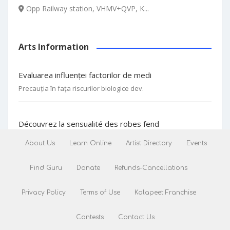
Opp Railway station, VHMV+QVP, K...
Arts Information
Evaluarea influenței factorilor de medi
Precauția în fața riscurilor biologice dev.
Découvrez la sensualité des robes fend
Pour mettre en avant votre audace lors d'év�.
About Us
Learn Online
Artist Directory
Events
Find Guru
Donate
Refunds-Cancellations
Waikiki Badewelt Mitarbeiter-Porträts d
Ein starkes team bildet die Grundlage für he.
Privacy Policy
Terms of Use
Kalapeet Franchise
Contests
Contact Us
Maximizing Your Perth Backyard for Enter