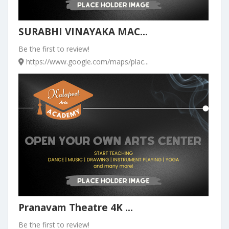
SURABHI VINAYAKA MAC...
Be the first to review!
https://www.google.com/maps/plac...
Pranavam Theatre 4K ...
Be the first to review!