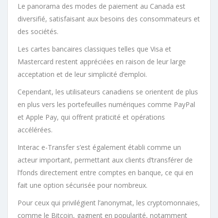
Le panorama des modes de paiement au Canada est
diversifié, satisfaisant aux besoins des consommateurs et
des sociétés.
Les cartes bancaires classiques telles que Visa et
Mastercard restent appréciées en raison de leur large
acceptation et de leur simplicité d’emploi.
Cependant, les utilisateurs canadiens se orientent de plus
en plus vers les portefeuilles numériques comme PayPal
et Apple Pay, qui offrent praticité et opérations
accélérées.
Interac e-Transfer s’est également établi comme un
acteur important, permettant aux clients d’transférer de
l’fonds directement entre comptes en banque, ce qui en
fait une option sécurisée pour nombreux.
Pour ceux qui privilégient l’anonymat, les cryptomonnaies,
comme le Bitcoin, gagnent en popularité, notamment