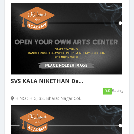
SVS KALA NIKETHAN Da...
5.0
Rating
H NO : HIG, 32, Bharat Nagar Col...