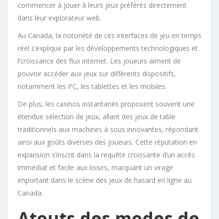
commencer à jouer à leurs jeux préférés directement
dans leur explorateur web.
Au Canada, la notoriété de ces interfaces de jeu en temps
réel s’explique par les développements technologiques et
l’croissance des flux internet. Les joueurs aiment de
pouvoir accéder aux jeux sur différents dispositifs,
notamment les PC, les tablettes et les mobiles.
De plus, les casinos instantanés proposent souvent une
étendue sélection de jeux, allant des jeux de table
traditionnels aux machines à sous innovantes, répondant
ainsi aux goûts diverses des joueurs. Cette réputation en
expansion s’inscrit dans la requête croissante d’un accès
immédiat et facile aux loisirs, marquant un virage
important dans le scène des jeux de hasard en ligne au
Canada.
Atouts des modes de