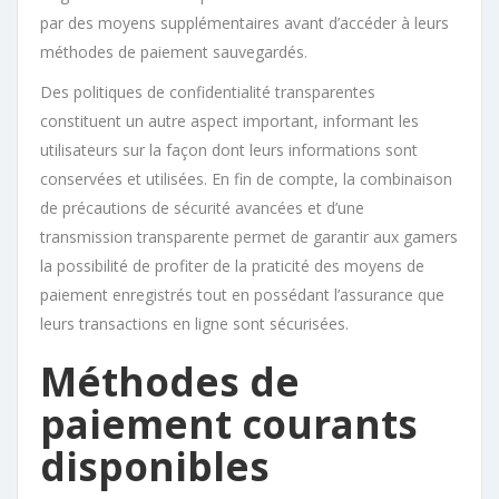
par des moyens supplémentaires avant d’accéder à leurs
méthodes de paiement sauvegardés.
Des politiques de confidentialité transparentes
constituent un autre aspect important, informant les
utilisateurs sur la façon dont leurs informations sont
conservées et utilisées. En fin de compte, la combinaison
de précautions de sécurité avancées et d’une
transmission transparente permet de garantir aux gamers
la possibilité de profiter de la praticité des moyens de
paiement enregistrés tout en possédant l’assurance que
leurs transactions en ligne sont sécurisées.
Méthodes de
paiement courants
disponibles