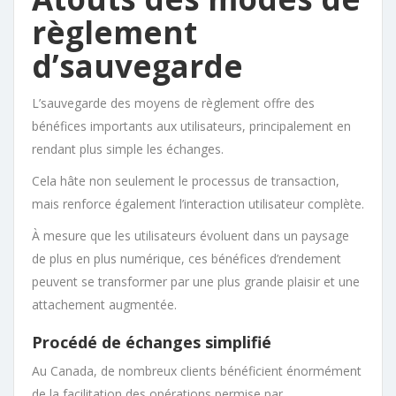
règlement
d’sauvegarde
L’sauvegarde des moyens de règlement offre des
bénéfices importants aux utilisateurs, principalement en
rendant plus simple les échanges.
Cela hâte non seulement le processus de transaction,
mais renforce également l’interaction utilisateur complète.
À mesure que les utilisateurs évoluent dans un paysage
de plus en plus numérique, ces bénéfices d’rendement
peuvent se transformer par une plus grande plaisir et une
attachement augmentée.
Procédé de échanges simplifié
Au Canada, de nombreux clients bénéficient énormément
de la facilitation des opérations permise par