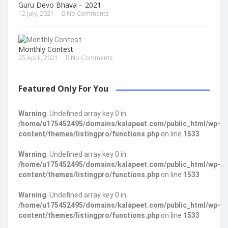
Guru Devo Bhava – 2021
12 July, 2021
No Comments
Monthly Contest
25 April, 2021
No Comments
Featured Only For You
Warning
: Undefined array key 0 in
/home/u175452495/domains/kalapeet.com/public_html/wp-
content/themes/listingpro/functions.php
on line
1533
Warning
: Undefined array key 0 in
/home/u175452495/domains/kalapeet.com/public_html/wp-
content/themes/listingpro/functions.php
on line
1533
Warning
: Undefined array key 0 in
/home/u175452495/domains/kalapeet.com/public_html/wp-
content/themes/listingpro/functions.php
on line
1533