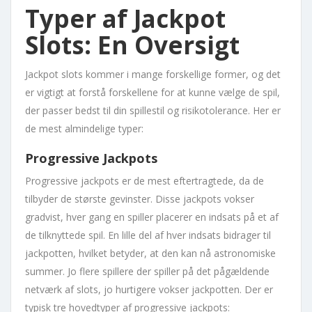
Typer af Jackpot
Slots: En Oversigt
Jackpot slots kommer i mange forskellige former, og det
er vigtigt at forstå forskellene for at kunne vælge de spil,
der passer bedst til din spillestil og risikotolerance. Her er
de mest almindelige typer:
Progressive Jackpots
Progressive jackpots er de mest eftertragtede, da de
tilbyder de største gevinster. Disse jackpots vokser
gradvist, hver gang en spiller placerer en indsats på et af
de tilknyttede spil. En lille del af hver indsats bidrager til
jackpotten, hvilket betyder, at den kan nå astronomiske
summer. Jo flere spillere der spiller på det pågældende
netværk af slots, jo hurtigere vokser jackpotten. Der er
typisk tre hovedtyper af progressive jackpots: