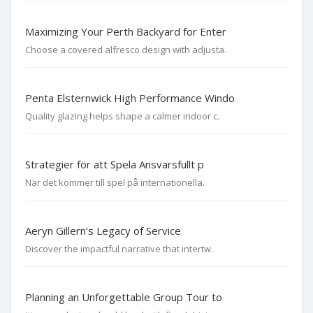
Maximizing Your Perth Backyard for Enter
Choose a covered alfresco design with adjusta.
Penta Elsternwick High Performance Windo
Quality glazing helps shape a calmer indoor c.
Strategier för att Spela Ansvarsfullt p
När det kommer till spel på internationella.
Aeryn Gillern’s Legacy of Service
Discover the impactful narrative that intertw.
Planning an Unforgettable Group Tour to