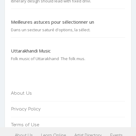
itinerary design should lead with fixed drivi.
Meilleures astuces pour sélectionner un
Dans un secteur saturé d'options, la sélect.
Uttarakhandi Music
Folk music of Uttarakhand The folk mus.
About Us
Privacy Policy
Terms of Use
About Us
Learn Online
Artist Directory
Events