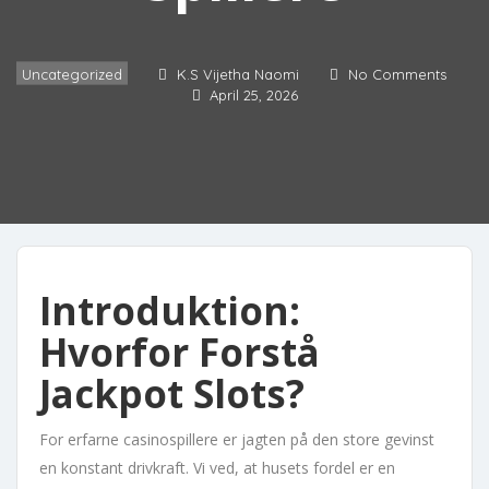
Uncategorized
K.S Vijetha Naomi
No Comments
April 25, 2026
Introduktion:
Hvorfor Forstå
Jackpot Slots?
For erfarne casinospillere er jagten på den store gevinst
en konstant drivkraft. Vi ved, at husets fordel er en