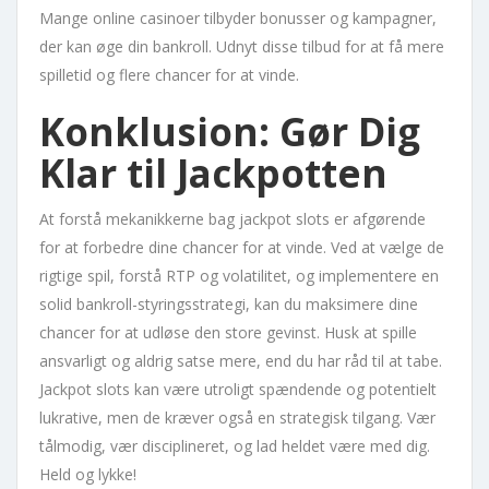
Mange online casinoer tilbyder bonusser og kampagner,
der kan øge din bankroll. Udnyt disse tilbud for at få mere
spilletid og flere chancer for at vinde.
Konklusion: Gør Dig
Klar til Jackpotten
At forstå mekanikkerne bag jackpot slots er afgørende
for at forbedre dine chancer for at vinde. Ved at vælge de
rigtige spil, forstå RTP og volatilitet, og implementere en
solid bankroll-styringsstrategi, kan du maksimere dine
chancer for at udløse den store gevinst. Husk at spille
ansvarligt og aldrig satse mere, end du har råd til at tabe.
Jackpot slots kan være utroligt spændende og potentielt
lukrative, men de kræver også en strategisk tilgang. Vær
tålmodig, vær disciplineret, og lad heldet være med dig.
Held og lykke!