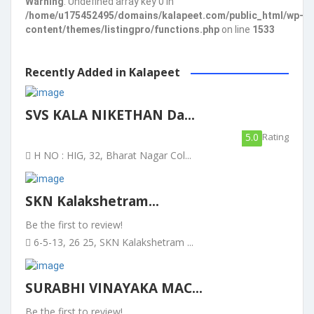
Warning
: Undefined array key 0 in
/home/u175452495/domains/kalapeet.com/public_html/wp-
content/themes/listingpro/functions.php
on line
1533
Recently Added in Kalapeet
SVS KALA NIKETHAN Da...
5.0
Rating
H NO : HIG, 32, Bharat Nagar Col...
SKN Kalakshetram...
Be the first to review!
6-5-13, 26 25, SKN Kalakshetram ...
SURABHI VINAYAKA MAC...
Be the first to review!