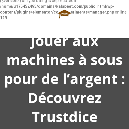
($version2) of type string is deprecated in
/home/u175452495/domains/kalapeet.com/public_html/wp-
content/plugins/elementor/core/experiments/manager.php
on line
129
Jouer aux
machines à sous
SIGN IN
ADD LISTING
pour de l’argent :
Découvrez
Trustdice