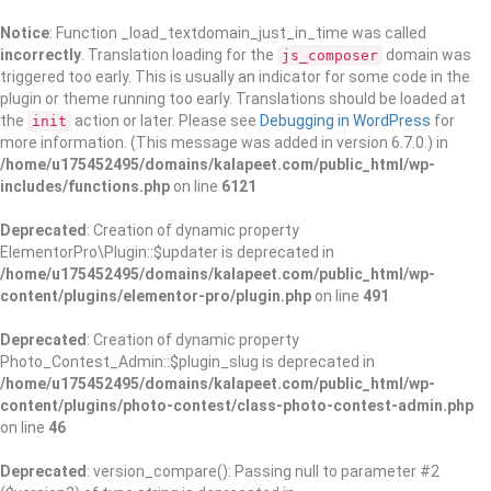
Notice
: Function _load_textdomain_just_in_time was called
incorrectly
. Translation loading for the
domain was
js_composer
triggered too early. This is usually an indicator for some code in the
plugin or theme running too early. Translations should be loaded at
the
action or later. Please see
Debugging in WordPress
for
init
more information. (This message was added in version 6.7.0.) in
/home/u175452495/domains/kalapeet.com/public_html/wp-
includes/functions.php
on line
6121
Deprecated
: Creation of dynamic property
ElementorPro\Plugin::$updater is deprecated in
/home/u175452495/domains/kalapeet.com/public_html/wp-
content/plugins/elementor-pro/plugin.php
on line
491
Deprecated
: Creation of dynamic property
Photo_Contest_Admin::$plugin_slug is deprecated in
/home/u175452495/domains/kalapeet.com/public_html/wp-
content/plugins/photo-contest/class-photo-contest-admin.php
on line
46
Deprecated
: version_compare(): Passing null to parameter #2