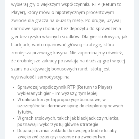
wybieraj gry o większym współczynniku RTP (Return to
Player), który mówi o hipotetycznym procentowym
zwrocie dla gracza na dłuższą metę. Po drugie, używaj
darmowe spiny i bonusy bez depozytu do sprawdzenia
gier bez ryzyka własnych środków. Dla gier stołowych, jak
blackjack, warto opanować główną strategię, która
zmniejsza przewagę kasyna. Nie zapominajmy również,
że drobniejsze zakłady pozwalają na dłuższą grę i więcej
szans na aktywację bonusowych rund. Istotą jest
wytrwałość i samodyscyplina.
Sprawdzaj współczynnik RTP (Return to Player)
wybieranych gier – im wyższy, tym lepiej.
W całości korzystaj propozycje bonusowe, w
szczególności darmowe spiny, do eksploracji nowych
tytułów.
W grach stołowych, takich jak blackjack czy ruletka,
poznawaj i wykorzystuj główne strategie.
Dopasuj rozmiar zakładu do swojego budżetu, aby
zwiększyć czas gry i szanse na zwycięstwo.