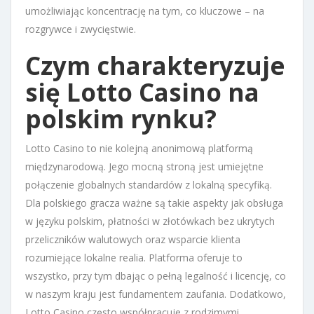
umożliwiając koncentrację na tym, co kluczowe – na
rozgrywce i zwycięstwie.
Czym charakteryzuje
się Lotto Casino na
polskim rynku?
Lotto Casino to nie kolejną anonimową platformą
międzynarodową. Jego mocną stroną jest umiejętne
połączenie globalnych standardów z lokalną specyfiką.
Dla polskiego gracza ważne są takie aspekty jak obsługa
w języku polskim, płatności w złotówkach bez ukrytych
przeliczników walutowych oraz wsparcie klienta
rozumiejące lokalne realia. Platforma oferuje to
wszystko, przy tym dbając o pełną legalność i licencję, co
w naszym kraju jest fundamentem zaufania. Dodatkowo,
Lotto Casino często współpracuje z rodzimymi