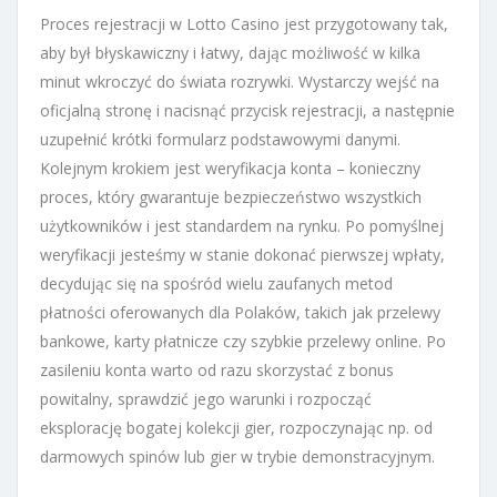
Proces rejestracji w Lotto Casino jest przygotowany tak,
aby był błyskawiczny i łatwy, dając możliwość w kilka
minut wkroczyć do świata rozrywki. Wystarczy wejść na
oficjalną stronę i nacisnąć przycisk rejestracji, a następnie
uzupełnić krótki formularz podstawowymi danymi.
Kolejnym krokiem jest weryfikacja konta – konieczny
proces, który gwarantuje bezpieczeństwo wszystkich
użytkowników i jest standardem na rynku. Po pomyślnej
weryfikacji jesteśmy w stanie dokonać pierwszej wpłaty,
decydując się na spośród wielu zaufanych metod
płatności oferowanych dla Polaków, takich jak przelewy
bankowe, karty płatnicze czy szybkie przelewy online. Po
zasileniu konta warto od razu skorzystać z bonus
powitalny, sprawdzić jego warunki i rozpocząć
eksplorację bogatej kolekcji gier, rozpoczynając np. od
darmowych spinów lub gier w trybie demonstracyjnym.