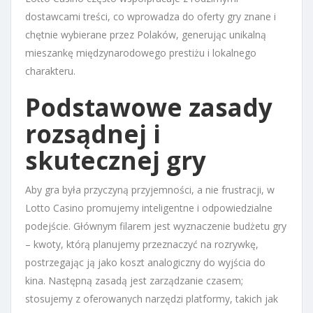
dostawcami treści, co wprowadza do oferty gry znane i
chętnie wybierane przez Polaków, generując unikalną
mieszankę międzynarodowego prestiżu i lokalnego
charakteru.
Podstawowe zasady
rozsądnej i
skutecznej gry
Aby gra była przyczyną przyjemności, a nie frustracji, w
Lotto Casino promujemy inteligentne i odpowiedzialne
podejście. Głównym filarem jest wyznaczenie budżetu gry
– kwoty, którą planujemy przeznaczyć na rozrywkę,
postrzegając ją jako koszt analogiczny do wyjścia do
kina. Następną zasadą jest zarządzanie czasem;
stosujemy z oferowanych narzędzi platformy, takich jak