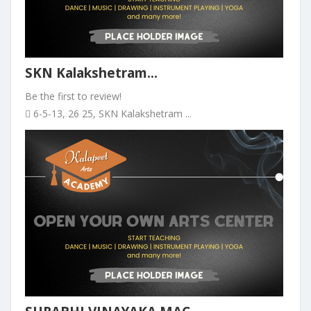
SKN Kalakshetram...
Be the first to review!
6-5-13, 26 25, SKN Kalakshetram ...