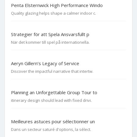
Penta Elsternwick High Performance Windo
Quality glazing helps shape a calmer indoor c.
Strategier för att Spela Ansvarsfullt p
När det kommer till spel på internationella.
Aeryn Gillern’s Legacy of Service
Discover the impactful narrative that intertw.
Planning an Unforgettable Group Tour to
itinerary design should lead with fixed drivi.
Meilleures astuces pour sélectionner un
Dans un secteur saturé d'options, la sélect.