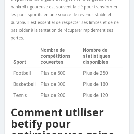
bankroll rigoureuse est souvent la clé pour transformer
les paris sportifs en une source de revenus stable et
durable. Il est essentiel de respecter ses limites et de ne
pas céder à la tentation de récupérer rapidement ses
pertes.
Nombre de
Nombre de
compétitions
statistiques
Sport
couvertes
disponibles
Football
Plus de 500
Plus de 250
Basketball
Plus de 300
Plus de 180
Tennis
Plus de 200
Plus de 120
Comment utiliser
betify pour