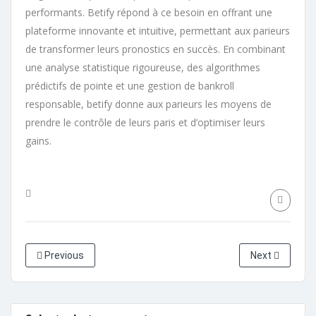
performants. Betify répond à ce besoin en offrant une
plateforme innovante et intuitive, permettant aux parieurs
de transformer leurs pronostics en succès. En combinant
une analyse statistique rigoureuse, des algorithmes
prédictifs de pointe et une gestion de bankroll
responsable, betify donne aux parieurs les moyens de
prendre le contrôle de leurs paris et d’optimiser leurs
gains.
Previous
Next