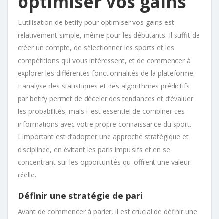
optimiser vos gains
L’utilisation de betify pour optimiser vos gains est
relativement simple, même pour les débutants. Il suffit de
créer un compte, de sélectionner les sports et les
compétitions qui vous intéressent, et de commencer à
explorer les différentes fonctionnalités de la plateforme.
L’analyse des statistiques et des algorithmes prédictifs
par betify permet de déceler des tendances et d’évaluer
les probabilités, mais il est essentiel de combiner ces
informations avec votre propre connaissance du sport.
L’important est d’adopter une approche stratégique et
disciplinée, en évitant les paris impulsifs et en se
concentrant sur les opportunités qui offrent une valeur
réelle.
Définir une stratégie de pari
Avant de commencer à parier, il est crucial de définir une