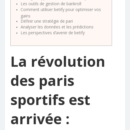
Les outils de gestion de bankroll
Comment utiliser betify pour optimiser vos
gains
Définir une stratégie de pari
Analyser les données et les prédictions
Les perspectives d’avenir de betify
La révolution
des paris
sportifs est
arrivée :