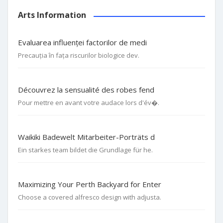
Arts Information
Evaluarea influenței factorilor de medi
Precauția în fața riscurilor biologice dev.
Découvrez la sensualité des robes fend
Pour mettre en avant votre audace lors d'év�.
Waikiki Badewelt Mitarbeiter-Porträts d
Ein starkes team bildet die Grundlage für he.
Maximizing Your Perth Backyard for Enter
Choose a covered alfresco design with adjusta.