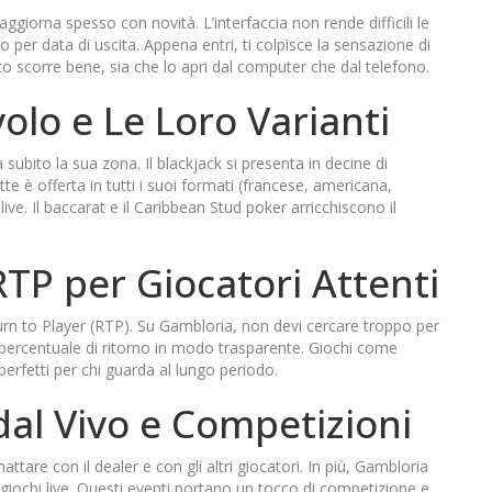
i aggiorna spesso con novità. L’interfaccia non rende difficili le
o per data di uscita. Appena entri, ti colpisce la sensazione di
to scorre bene, sia che lo apri dal computer che dal telefono.
volo e Le Loro Varianti
subito la sua zona. Il blackjack si presenta in decine di
tte è offerta in tutti i suoi formati (francese, americana,
ve. Il baccarat e il Caribbean Stud poker arricchiscono il
 RTP per Giocatori Attenti
turn to Player (RTP). Su Gambloria, non devi cercare troppo per
 percentuale di ritorno in modo trasparente. Giochi come
erfetti per chi guarda al lungo periodo.
dal Vivo e Competizioni
attare con il dealer e con gli altri giocatori. In più, Gambloria
 giochi live. Questi eventi portano un tocco di competizione e