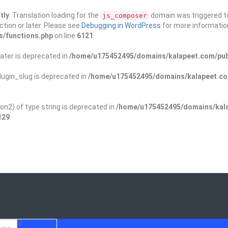
tly
. Translation loading for the
domain was triggered too
js_composer
ction or later. Please see
Debugging in WordPress
for more information
s/functions.php
on line
6121
ater is deprecated in
/home/u175452495/domains/kalapeet.com/publ
ugin_slug is deprecated in
/home/u175452495/domains/kalapeet.com
on2) of type string is deprecated in
/home/u175452495/domains/kala
129