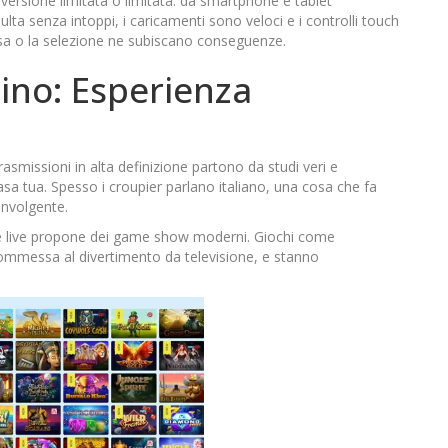
 versione limitata o limitata: da smartphone e tablet
lta senza intoppi, i caricamenti sono veloci e i controlli touch
resa o la selezione ne subiscano conseguenze.
sino: Esperienza
trasmissioni in alta definizione partono da studi veri e
sa tua. Spesso i croupier parlano italiano, una cosa che fa
oinvolgente.
zione live propone dei game show moderni. Giochi come
mmessa al divertimento da televisione, e stanno