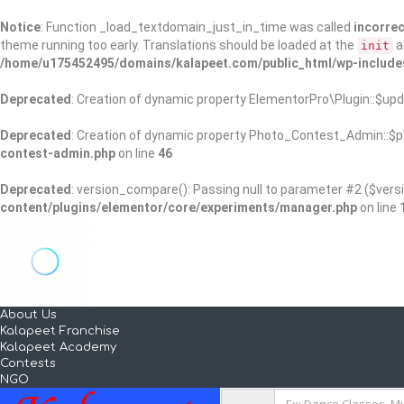
Notice
: Function _load_textdomain_just_in_time was called
incorrec
theme running too early. Translations should be loaded at the
a
init
/home/u175452495/domains/kalapeet.com/public_html/wp-include
Deprecated
: Creation of dynamic property ElementorPro\Plugin::$upd
Deprecated
: Creation of dynamic property Photo_Contest_Admin::$pl
contest-admin.php
on line
46
Deprecated
: version_compare(): Passing null to parameter #2 ($versi
content/plugins/elementor/core/experiments/manager.php
on line
About Us
Kalapeet Franchise
Kalapeet Academy
Contests
NGO
Add Listing
Sign In