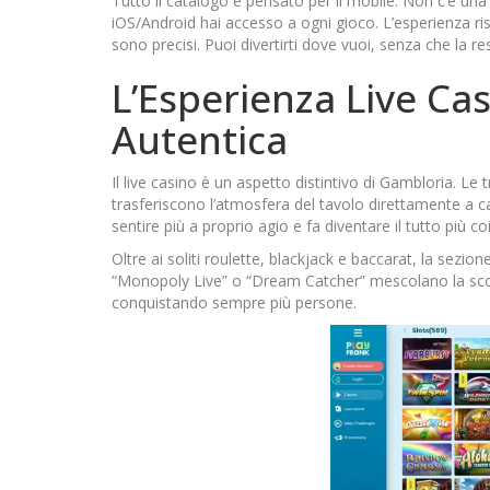
Tutto il catalogo è pensato per il mobile. Non c’è una
iOS/Android hai accesso a ogni gioco. L’esperienza risu
sono precisi. Puoi divertirti dove vuoi, senza che la 
L’Esperienza Live Ca
Autentica
Il live casino è un aspetto distintivo di Gambloria. Le 
trasferiscono l’atmosfera del tavolo direttamente a ca
sentire più a proprio agio e fa diventare il tutto più c
Oltre ai soliti roulette, blackjack e baccarat, la se
“Monopoly Live” o “Dream Catcher” mescolano la sco
conquistando sempre più persone.