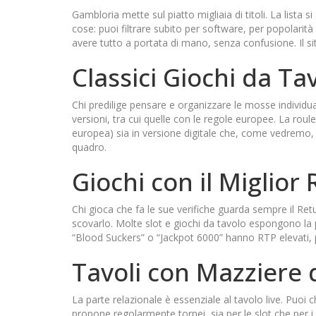
Gambloria mette sul piatto migliaia di titoli. La lista s
cose: puoi filtrare subito per software, per popolarità 
avere tutto a portata di mano, senza confusione. Il si
Classici Giochi da Ta
Chi predilige pensare e organizzare le mosse individua 
versioni, tra cui quelle con le regole europee. La roule
europea) sia in versione digitale che, come vedremo, li
quadro.
Giochi con il Miglior
Chi gioca che fa le sue verifiche guarda sempre il Re
scovarlo. Molte slot e giochi da tavolo espongono la
“Blood Suckers” o “Jackpot 6000” hanno RTP elevati, p
Tavoli con Mazziere 
La parte relazionale è essenziale al tavolo live. Puoi ch
propone regolarmente tornei, sia per le slot che per i