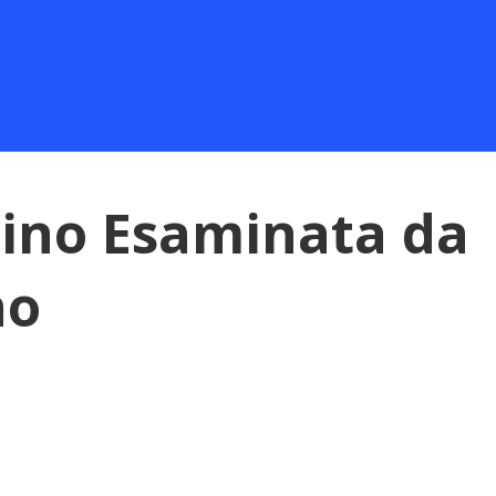
asino Esaminata da
no