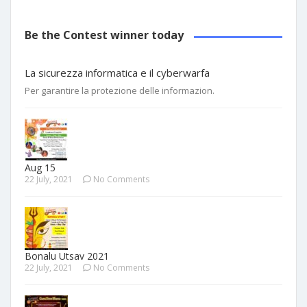
Be the Contest winner today
La sicurezza informatica e il cyberwarfa
Per garantire la protezione delle informazion.
Aug 15
22 July, 2021
No Comments
Bonalu Utsav 2021
22 July, 2021
No Comments