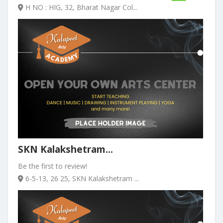
H NO : HIG, 32, Bharat Nagar Col...
SKN Kalakshetram...
Be the first to review!
6-5-13, 26 25, SKN Kalakshetram ...