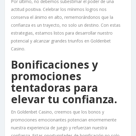
Por último, no debemos subestimar el poder de una
actitud positiva. Celebrar los mínimos logros nos
conserva el ánimo en alto, rememorándonos que la
confianza es un trayecto, no solo un destino. Con estas
estrategias, estamos listos para desarrollar nuestro
potencial y alcanzar grandes triunfos en Goldenbet
Casino.
Bonificaciones y
promociones
tentadoras para
elevar tu confianza.
En Goldenbet Casino, creemos que los bonos y
promociones emocionantes potencian enormemente
nuestra experiencia de juego y refuerzan nuestra
confianza. Estas oportunidades de bonificación no solo