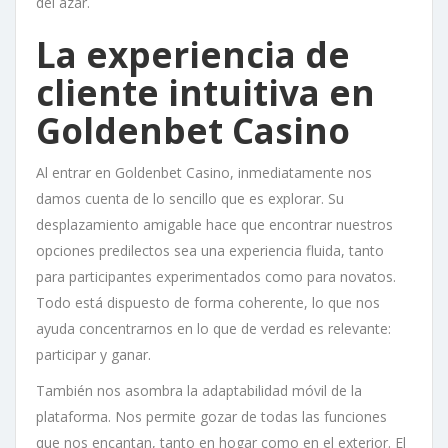
del azar.
La experiencia de
cliente intuitiva en
Goldenbet Casino
Al entrar en Goldenbet Casino, inmediatamente nos
damos cuenta de lo sencillo que es explorar. Su
desplazamiento amigable hace que encontrar nuestros
opciones predilectos sea una experiencia fluida, tanto
para participantes experimentados como para novatos.
Todo está dispuesto de forma coherente, lo que nos
ayuda concentrarnos en lo que de verdad es relevante:
participar y ganar.
También nos asombra la adaptabilidad móvil de la
plataforma. Nos permite gozar de todas las funciones
que nos encantan, tanto en hogar como en el exterior. El