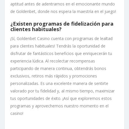
aptitud antes de adentrarnos en el emocionante mundo
de Goldenbet, donde nos espera la maestría en el juego!
¿Existen programas de fidelización para
clientes habituales?
¡Sí, Goldenbet Casino cuenta con programas de lealtad
para clientes habituales! Tendrás la oportunidad de
disfrutar de fantásticos beneficios que enriquecerán tu
experiencia lúdica. Al recolectar recompensas
participando de manera continua, obtendrás bonos
exclusivos, retiros más rápidos y promociones
personalizadas. Es una excelente manera de sentirte
valorado por tu fidelidad y, al mismo tiempo, maximizar
tus oportunidades de éxito. ¡Así que exploremos estos
programas y aprovechemos nuestro momento en el
casino!