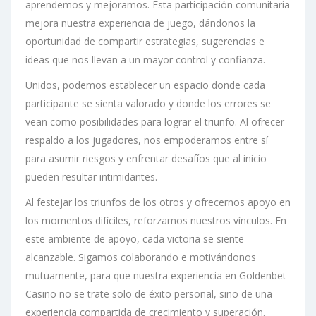
aprendemos y mejoramos. Esta participación comunitaria
mejora nuestra experiencia de juego, dándonos la
oportunidad de compartir estrategias, sugerencias e
ideas que nos llevan a un mayor control y confianza.
Unidos, podemos establecer un espacio donde cada
participante se sienta valorado y donde los errores se
vean como posibilidades para lograr el triunfo. Al ofrecer
respaldo a los jugadores, nos empoderamos entre sí
para asumir riesgos y enfrentar desafíos que al inicio
pueden resultar intimidantes.
Al festejar los triunfos de los otros y ofrecernos apoyo en
los momentos difíciles, reforzamos nuestros vínculos. En
este ambiente de apoyo, cada victoria se siente
alcanzable. Sigamos colaborando e motivándonos
mutuamente, para que nuestra experiencia en Goldenbet
Casino no se trate solo de éxito personal, sino de una
experiencia compartida de crecimiento y superación.