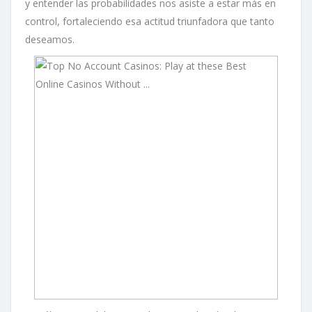
y entender las probabilidades nos asiste a estar más en
control, fortaleciendo esa actitud triunfadora que tanto
deseamos.