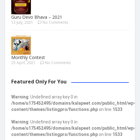
Guru Devo Bhava – 2021
12 July, 2021
No Comments
Monthly Contest
25 April, 2021
No Comments
Featured Only For You
Warning
: Undefined array key 0 in
/home/u175452495/domains/kalapeet.com/public_html/wp-
content/themes/listingpro/functions.php
on line
1533
Warning
: Undefined array key 0 in
/home/u175452495/domains/kalapeet.com/public_html/wp-
content/themes/listingpro/functions.php
on line
1533