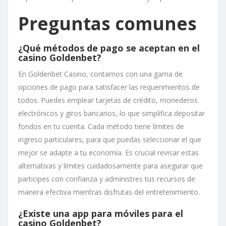
Preguntas comunes
¿Qué métodos de pago se aceptan en el
casino Goldenbet?
En Goldenbet Casino, contamos con una gama de
opciones de pago para satisfacer las requerimientos de
todos. Puedes emplear tarjetas de crédito, monederos
electrónicos y giros bancarios, lo que simplifica depositar
fondos en tu cuenta. Cada método tiene límites de
ingreso particulares, para que puedas seleccionar el que
mejor se adapte a tu economía. Es crucial revisar estas
alternativas y límites cuidadosamente para asegurar que
participes con confianza y administres tus recursos de
manera efectiva mientras disfrutas del entretenimiento.
¿Existe una app para móviles para el
casino Goldenbet?