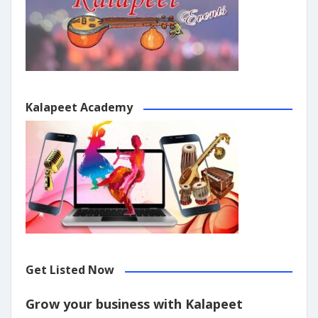
Kalapeet Academy
Get Listed Now
Grow your business with Kalapeet