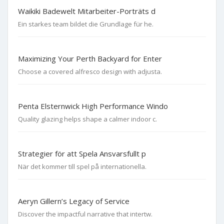
Waikiki Badewelt Mitarbeiter-Porträts d
Ein starkes team bildet die Grundlage für he.
Maximizing Your Perth Backyard for Enter
Choose a covered alfresco design with adjusta.
Penta Elsternwick High Performance Windo
Quality glazing helps shape a calmer indoor c.
Strategier för att Spela Ansvarsfullt p
När det kommer till spel på internationella.
Aeryn Gillern’s Legacy of Service
Discover the impactful narrative that intertw.