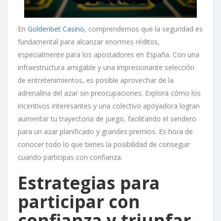
En
Goldenbet Casino
, comprendemos que la seguridad es
fundamental para alcanzar enormes réditos,
especialmente para los apostadores en España. Con una
infraestructura amigable y una impresionante selección
de entretenimientos, es posible aprovechar de la
adrenalina del azar sin preocupaciones. Explora cómo los
incentivos interesantes y una colectivo apoyadora logran
aumentar tu trayectoria de juego, facilitando el sendero
para un azar planificado y grandes premios. Es hora de
conocer todo lo que tienes la posibilidad de conseguir
cuando participas con confianza.
Estrategias para
participar con
confianza y triunfar