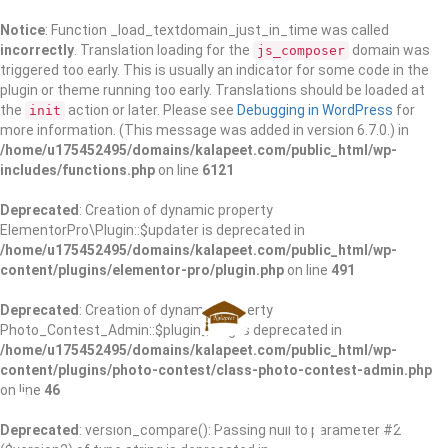
Notice
: Function _load_textdomain_just_in_time was called
incorrectly
. Translation loading for the
domain was
js_composer
triggered too early. This is usually an indicator for some code in the
plugin or theme running too early. Translations should be loaded at
the
action or later. Please see
Debugging in WordPress
for
init
more information. (This message was added in version 6.7.0.) in
/home/u175452495/domains/kalapeet.com/public_html/wp-
includes/functions.php
on line
6121
Deprecated
: Creation of dynamic property
ElementorPro\Plugin::$updater is deprecated in
/home/u175452495/domains/kalapeet.com/public_html/wp-
content/plugins/elementor-pro/plugin.php
on line
491
Deprecated
: Creation of dynamic property
Photo_Contest_Admin::$plugin_slug is deprecated in
/home/u175452495/domains/kalapeet.com/public_html/wp-
content/plugins/photo-contest/class-photo-contest-admin.php
Lavenir des paris
on line
46
Deprecated
: version_compare(): Passing null to parameter #2