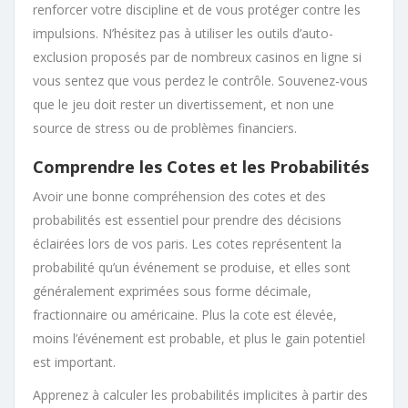
renforcer votre discipline et de vous protéger contre les
impulsions. N’hésitez pas à utiliser les outils d’auto-
exclusion proposés par de nombreux casinos en ligne si
vous sentez que vous perdez le contrôle. Souvenez-vous
que le jeu doit rester un divertissement, et non une
source de stress ou de problèmes financiers.
Comprendre les Cotes et les Probabilités
Avoir une bonne compréhension des cotes et des
probabilités est essentiel pour prendre des décisions
éclairées lors de vos paris. Les cotes représentent la
probabilité qu’un événement se produise, et elles sont
généralement exprimées sous forme décimale,
fractionnaire ou américaine. Plus la cote est élevée,
moins l’événement est probable, et plus le gain potentiel
est important.
Apprenez à calculer les probabilités implicites à partir des