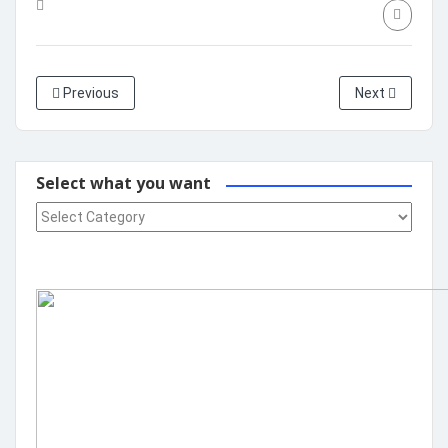
Previous
Next
Select what you want
Select what you want