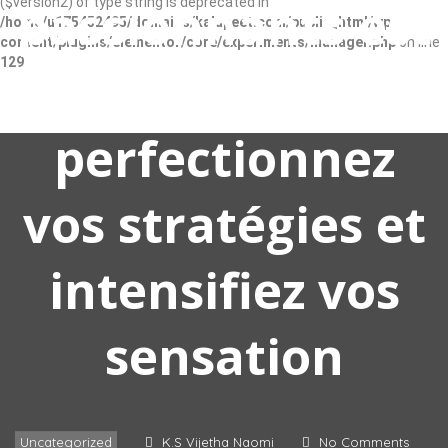
passionnants est
($version2) of type string is deprecated in
/home/u175452495/domains/kalapeet.com/public_html/wp-
content/plugins/elementor/core/experiments/manager.php
on line
129
arrivé
perfectionnez
SIGN IN
vos stratégies et
ADD LISTING
intensifiez vos
sensation
Uncategorized
K.S Vijetha Naomi
No Comments