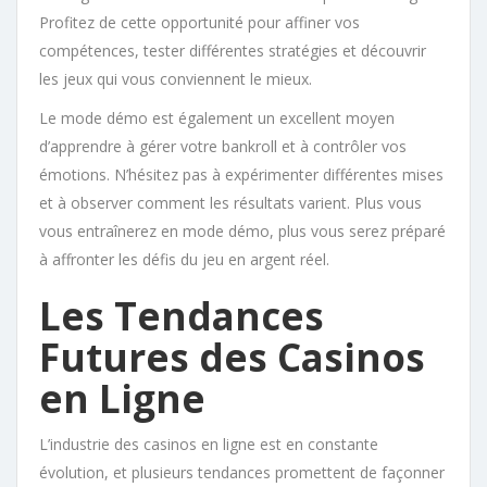
Profitez de cette opportunité pour affiner vos
compétences, tester différentes stratégies et découvrir
les jeux qui vous conviennent le mieux.
Le mode démo est également un excellent moyen
d’apprendre à gérer votre bankroll et à contrôler vos
émotions. N’hésitez pas à expérimenter différentes mises
et à observer comment les résultats varient. Plus vous
vous entraînerez en mode démo, plus vous serez préparé
à affronter les défis du jeu en argent réel.
Les Tendances
Futures des Casinos
en Ligne
L’industrie des casinos en ligne est en constante
évolution, et plusieurs tendances promettent de façonner