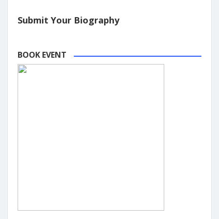
Submit Your Biography
BOOK EVENT