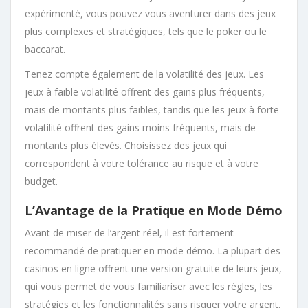
expérimenté, vous pouvez vous aventurer dans des jeux
plus complexes et stratégiques, tels que le poker ou le
baccarat.
Tenez compte également de la volatilité des jeux. Les
jeux à faible volatilité offrent des gains plus fréquents,
mais de montants plus faibles, tandis que les jeux à forte
volatilité offrent des gains moins fréquents, mais de
montants plus élevés. Choisissez des jeux qui
correspondent à votre tolérance au risque et à votre
budget.
L’Avantage de la Pratique en Mode Démo
Avant de miser de l’argent réel, il est fortement
recommandé de pratiquer en mode démo. La plupart des
casinos en ligne offrent une version gratuite de leurs jeux,
qui vous permet de vous familiariser avec les règles, les
stratégies et les fonctionnalités sans risquer votre argent.