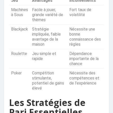
Jeu
Avantages
Inconvénients
Machines
Facile à jouer,
Fort taux de
à Sous
grande variété de
volatilité
thèmes
Blackjack
Stratégie
Nécessite une
impliquée, faible
bonne
avantage de la
connaissance des
maison
règles
Roulette
Jeu simple et
Dépendance
rapide
importante de la
chance
Poker
Compétition
Nécessite des
stimulante,
compétences et
potentiel de gains
de l’expérience
élevé
Les Stratégies de
Pari Essentielles