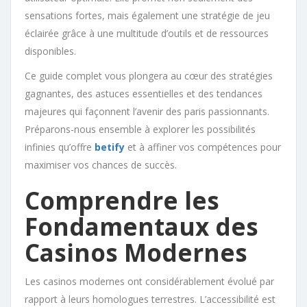
sensations fortes, mais également une stratégie de jeu
éclairée grâce à une multitude d’outils et de ressources
disponibles.
Ce guide complet vous plongera au cœur des stratégies
gagnantes, des astuces essentielles et des tendances
majeures qui façonnent l’avenir des paris passionnants.
Préparons-nous ensemble à explorer les possibilités
infinies qu’offre
betify
et à affiner vos compétences pour
maximiser vos chances de succès.
Comprendre les
Fondamentaux des
Casinos Modernes
Les casinos modernes ont considérablement évolué par
rapport à leurs homologues terrestres. L’accessibilité est