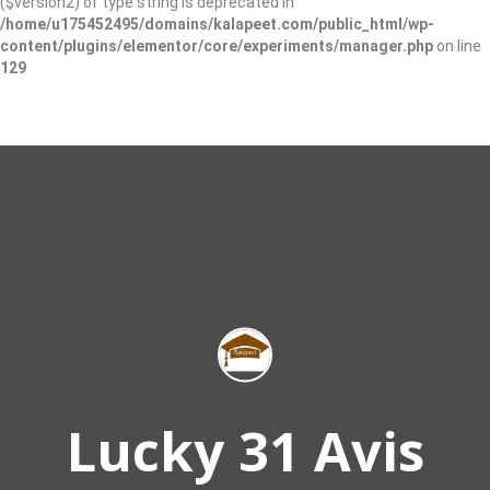
($version2) of type string is deprecated in
/home/u175452495/domains/kalapeet.com/public_html/wp-
content/plugins/elementor/core/experiments/manager.php
on line
129
SIGN IN
ADD LISTING
Lucky 31 Avis