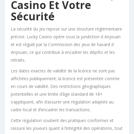
Casino Et Votre
Sécurité
La sécurité du jeu repose sur une structure réglementaire
précise. Lucky Casino opère sous la juridiction d Anjouan
et est régulé par la Commission des jeux de hasard d
Anjouan, ce qui contribue à encadrer les dépôts et les
retraits.
Les dates exactes de validité de la licence ne sont pas
affichées publiquement; la licence est présentée comme
en cours de validité. Des restrictions géographiques
potentielles et une limite d’âge standard de 18+
s’appliquent, afin d’assurer une régulation adaptée au
cadre local et d’encadrer les transactions.
Cette régulation soutient des pratiques conformes et
rassure les joueurs quant à l’intégrité des opérations, tout