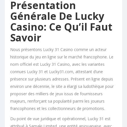
Présentation
Générale De Lucky
Casino: Ce Qu’il Faut
Savoir
Nous présentons Lucky 31 Casino comme un acteur
historique du jeu en ligne sur le marché francophone. Le
nom officiel est Lucky 31 Casino, avec les variantes
connues Lucky 31 et Lucky31.com, attestant d’une
présence sur plusieurs adresses. Présent en ligne depuis
environ une décennie, le site a élargi sa ludothèque pour
proposer des milliers de jeux issus de fournisseurs
majeurs, renforçant sa popularité parmi les joueurs
francophones et les collectionneurs de promotions.
Du point de vue juridique et opérationnel, Lucky 31 est
attribué à Samaki Limited, une entité anjouanaise, avec