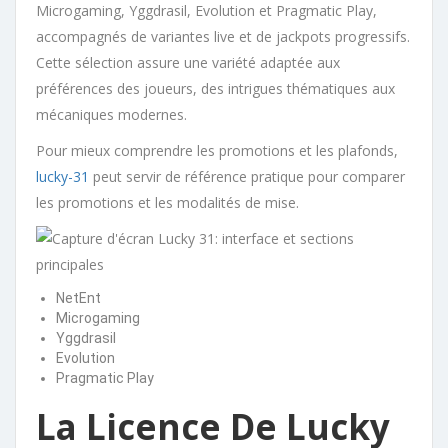
Microgaming, Yggdrasil, Evolution et Pragmatic Play,
accompagnés de variantes live et de jackpots progressifs.
Cette sélection assure une variété adaptée aux
préférences des joueurs, des intrigues thématiques aux
mécaniques modernes.
Pour mieux comprendre les promotions et les plafonds,
lucky-31
peut servir de référence pratique pour comparer
les promotions et les modalités de mise.
NetEnt
Microgaming
Yggdrasil
Evolution
Pragmatic Play
La Licence De Lucky