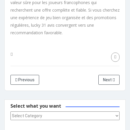
valeur sûre pour les joueurs francophones qui
recherchent une offre complète et fiable. Si vous cherchez
une expérience de jeu bien organisée et des promotions
régulières, lucky 31 avis convergent vers une
recommandation favorable.
Previous
Next
Select what you want
Select what you want