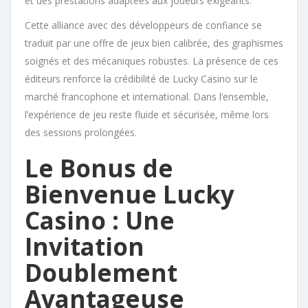
et des prestations adaptées aux joueurs exigeants.
Cette alliance avec des développeurs de confiance se
traduit par une offre de jeux bien calibrée, des graphismes
soignés et des mécaniques robustes. La présence de ces
éditeurs renforce la crédibilité de Lucky Casino sur le
marché francophone et international. Dans l’ensemble,
l’expérience de jeu reste fluide et sécurisée, même lors
des sessions prolongées.
Le Bonus de
Bienvenue Lucky
Casino : Une
Invitation
Doublement
Avantageuse