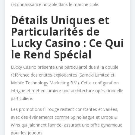
reconnaissance notable dans le marché ciblé.
Détails Uniques et
Particularités de
Lucky Casino : Ce Qui
le Rend Spécial
Lucky Casino présente une particularité due à la double
référence des entités exploitantes (Samaki Limited et
Mobile Technology Marketing B.V.). Cette configuration
intrigue et met en lumière une architecture opérationnelle
particulière.
Les promotions fil rouge restent constantes et variées,
avec des événements comme Spinoleague et Drops &
Wins qui jalonnent l’année, assurant une offre dynamique
pour les joueurs.