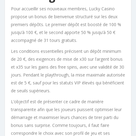
Pour accueillir ses nouveaux membres, Lucky Casino
propose un bonus de bienvenue structuré sur les deux
premiers dépôts. Le premier dépôt est boosté de 100 %
jusqu’à 100 €, et le second apporte 50 % jusqu’à 50 €
accompagné de 31 tours gratuits.
Les conditions essentielles précisent un dépôt minimum
de 20 €, des exigences de mise de x30 sur l’argent bonus
et x35 sur les gains des free spins, avec une validité de 30
jours. Pendant le playthrough, la mise maximale autorisée
est de 5 €, sauf pour les statuts VIP élevés qui bénéficient
de seuils supérieurs.
L’objectif est de présenter ce cadre de manière
transparente afin que les joueurs puissent optimiser leur
démarrage et maximiser leurs chances de tirer parti du
bonus sans surprise. Comme toujours, il faut faire
correspondre le choix avec son profil de jeu et ses