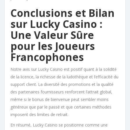
Conclusions et Bilan
sur Lucky Casino :
Une Valeur Sûre
pour les Joueurs
Francophones
Notre avis sur Lucky Casino est positif quant à la solidité
de la licence, la richesse de la ludothèque et l’efficacité du
support client. La diversité des promotions et la qualité
des partenaires fournisseurs renforcent l’attrait global,
même si le bonus de bienvenue peut sembler moins
généreux que par le passé et que certaines méthodes
imposent des limites de retrait.
En résumé, Lucky Casino se positionne comme une