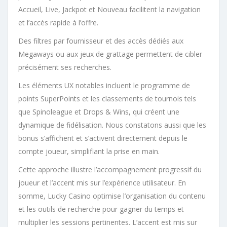
Accueil, Live, Jackpot et Nouveau facilitent la navigation
et l’accès rapide à l’offre.
Des filtres par fournisseur et des accès dédiés aux
Megaways ou aux jeux de grattage permettent de cibler
précisément ses recherches.
Les éléments UX notables incluent le programme de
points SuperPoints et les classements de tournois tels
que Spinoleague et Drops & Wins, qui créent une
dynamique de fidélisation. Nous constatons aussi que les
bonus s’affichent et s’activent directement depuis le
compte joueur, simplifiant la prise en main.
Cette approche illustre l’accompagnement progressif du
joueur et l’accent mis sur l’expérience utilisateur. En
somme, Lucky Casino optimise l’organisation du contenu
et les outils de recherche pour gagner du temps et
multiplier les sessions pertinentes. L’accent est mis sur