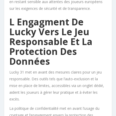
en restant sensible aux attentes des joueurs européens
sur les exigences de sécurité et de transparence.
L Engagment De
Lucky Vers Le Jeu
Responsable Et La
Protection Des
Données
Lucky 31 met en avant des mesures claires pour un jeu
responsable. Des outils tels que l’auto-exclusion et la
mise en place de limites, accessibles via un onglet dédié,
aident les joueurs à gérer leur pratique et à éviter les
excès.
La politique de confidentialité met en avant l’usage du
cryptage et l’engagement envers la protection des