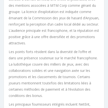
des mentions associées à MTM Corp comme gérant du
groupe. La licence d’exploitation est indiquée comme
émanant de la Commission des jeux de hasard d’Anjouan,
renforçant la perception d’un cadre local dédié au secteur.
L’audience principale est francophone, et la réputation est
positive grâce à une offre diversifiée et des promotions
attractives.
Les points forts résident dans la diversité de l’offre et
dans une présence soutenue sur le marché francophone.
La ludothèque couvre des milliers de jeux, avec des
collaborations solides et une navigation axée sur les
promotions et les classements de tournois. Certains
joueurs mentionnent toutefois des limitations liées à
certaines méthodes de paiement et à l’évolution des
conditions des bonus.
Les principaux fournisseurs intégrés incluent NetEnt,