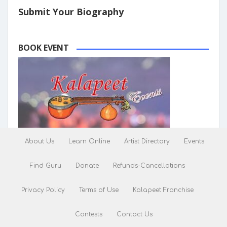
Submit Your Biography
BOOK EVENT
About Us
Learn Online
Artist Directory
Events
Kalapeet Academy
Find Guru
Donate
Refunds-Cancellations
Privacy Policy
Terms of Use
Kalapeet Franchise
Contests
Contact Us