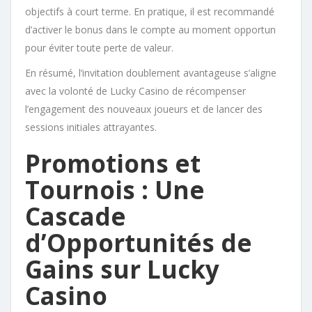
objectifs à court terme. En pratique, il est recommandé
d’activer le bonus dans le compte au moment opportun
pour éviter toute perte de valeur.
En résumé, l’invitation doublement avantageuse s’aligne
avec la volonté de Lucky Casino de récompenser
l’engagement des nouveaux joueurs et de lancer des
sessions initiales attrayantes.
Promotions et
Tournois : Une
Cascade
d’Opportunités de
Gains sur Lucky
Casino