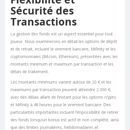
Sécurité des
Transactions
La gestion des fonds est un aspect essentiel pour tout
joueur. Nous examinerons en détail les options de dépôt
et de retrait, incluant le virement bancaire, Mifinity et les
cryptomonnaies (Bitcoin, Ethereum), présentées avec les
montants minimum et maximum par transaction et les
délais de traitement.
Les montants minimums varient autour de 20 € et les
maximums par transaction peuvent atteindre 2 000 €,
avec des délais allant de l’instant pour les options crypto
et Mifinity à 48 heures pour le virement bancaire. Des
particularités importantes incluent l’impossibilité de retirer
des fonds lorsqu’un bonus est actif et non complété, ainsi
que des limites journalières, hebdomadaires et