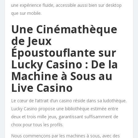
une expérience fluide, accessible aussi bien sur desktop
que sur mobile.
Une Cinémathèque
de Jeux
Époustouflante sur
Lucky Casino : De la
Machine à Sous au
Live Casino
Le cœur de l’attrait d’un casino réside dans sa ludothèque.
Lucky Casino propose une bibliothèque estimée entre
deux et trois mille jeux, garantissant suffisamment de
choix pour tous les profils.
Nous commençons par les machines à sous, avec des