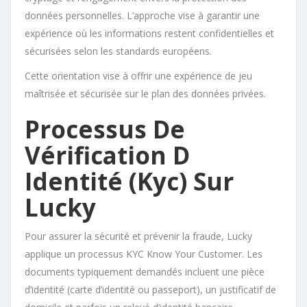
données personnelles. L’approche vise à garantir une
expérience où les informations restent confidentielles et
sécurisées selon les standards européens.
Cette orientation vise à offrir une expérience de jeu
maîtrisée et sécurisée sur le plan des données privées.
Processus De
Vérification D
Identité (Kyc) Sur
Lucky
Pour assurer la sécurité et prévenir la fraude, Lucky
applique un processus KYC Know Your Customer. Les
documents typiquement demandés incluent une pièce
d’identité (carte d’identité ou passeport), un justificatif de