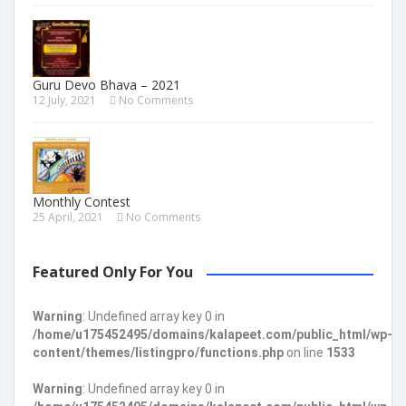
Guru Devo Bhava – 2021
12 July, 2021
No Comments
Monthly Contest
25 April, 2021
No Comments
Featured Only For You
Warning
: Undefined array key 0 in
/home/u175452495/domains/kalapeet.com/public_html/wp-
content/themes/listingpro/functions.php
on line
1533
Warning
: Undefined array key 0 in