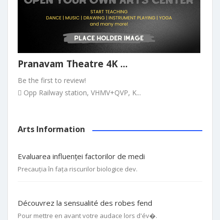
Pranavam Theatre 4K ...
Be the first to review!
Opp Railway station, VHMV+QVP, K...
Arts Information
Evaluarea influenței factorilor de medi
Precauția în fața riscurilor biologice dev.
Découvrez la sensualité des robes fend
Pour mettre en avant votre audace lors d'év�.