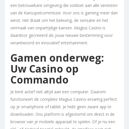
een betrouwbare omgeving die voldoet aan alle vereisten
van de Kansspelcommissie. Voor ons is gaming meer dan
winst. Het draait om het beleving, de sensatie en het
vermaak van onpartijdige kansen. Magius Casino is
daardoor gecreëerd als jouw nieuwe bestemming voor
verantwoord en innovatief entertainment.
Gamen onderweg:
Uw Casino op
Commando
Je bent actief niet altijd aan een computer. Daarom
functioneert de complete Magius Casino-ervaring perfect
op je smartphone of tablet. Je hebt geen zware app te
downloaden. Ons platform is afgestemd om direct in de
browser van je mobiele apparaat te spelen. Of je nu een