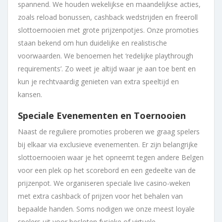
spannend. We houden wekelijkse en maandelijkse acties,
zoals reload bonussen, cashback wedstrijden en freeroll
slottoernooien met grote prijzenpotjes. Onze promoties
staan bekend om hun duidelijke en realistische
voorwaarden. We benoemen het ‘redelijke playthrough
requirements’. Zo weet je altijd waar je aan toe bent en
kun je rechtvaardig genieten van extra speeltijd en
kansen.
Speciale Evenementen en Toernooien
Naast de reguliere promoties proberen we graag spelers
bij elkaar via exclusieve evenementen. Er zijn belangrijke
slottoernooien waar je het opneemt tegen andere Belgen
voor een plek op het scorebord en een gedeelte van de
prijzenpot. We organiseren speciale live casino-weken
met extra cashback of prijzen voor het behalen van
bepaalde handen. Soms nodigen we onze meest loyale
spelers uit voor besloten fysieke of virtuele