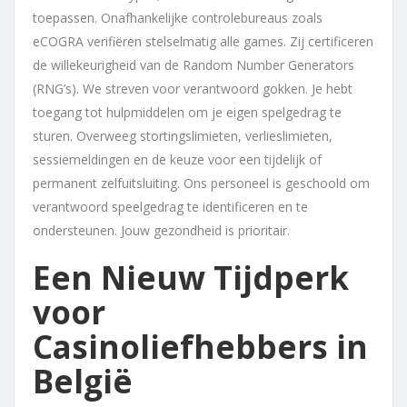
toepassen. Onafhankelijke controlebureaus zoals
eCOGRA verifiëren stelselmatig alle games. Zij certificeren
de willekeurigheid van de Random Number Generators
(RNG’s). We streven voor verantwoord gokken. Je hebt
toegang tot hulpmiddelen om je eigen spelgedrag te
sturen. Overweeg stortingslimieten, verlieslimieten,
sessiemeldingen en de keuze voor een tijdelijk of
permanent zelfuitsluiting. Ons personeel is geschoold om
verantwoord speelgedrag te identificeren en te
ondersteunen. Jouw gezondheid is prioritair.
Een Nieuw Tijdperk
voor
Casinoliefhebbers in
België