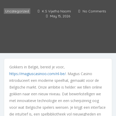
Uncategorized
K.S Vijetha Naomi
No Comments
May 15, 2026
Gokkers in België, bereid je voor,
https://magiuscasinoo.com/nl-be/
. Magius Casino
introduceert een moderne speelhal, gemaakt voor de
Belgische markt. Onze ambitie is helder: we tillen online
gokken naar een nieuw niveau. Dat bewerkstelligen we
met innovatieve technologie en een scherpzinnig oog
voor wat Belgische spelers wensen. Je krijgt een interface
die intuïtief is, een spelbibliotheek vol nieuwigheden en