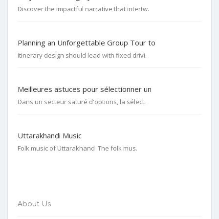
Discover the impactful narrative that intertw.
Planning an Unforgettable Group Tour to
itinerary design should lead with fixed drivi.
Meilleures astuces pour sélectionner un
Dans un secteur saturé d'options, la sélect.
Uttarakhandi Music
Folk music of Uttarakhand The folk mus.
About Us