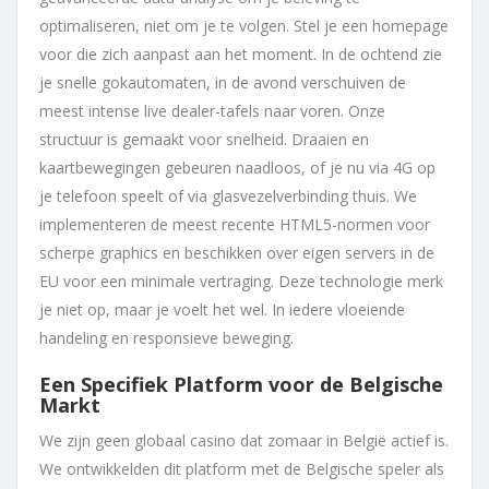
optimaliseren, niet om je te volgen. Stel je een homepage
voor die zich aanpast aan het moment. In de ochtend zie
je snelle gokautomaten, in de avond verschuiven de
meest intense live dealer-tafels naar voren. Onze
structuur is gemaakt voor snelheid. Draaien en
kaartbewegingen gebeuren naadloos, of je nu via 4G op
je telefoon speelt of via glasvezelverbinding thuis. We
implementeren de meest recente HTML5-normen voor
scherpe graphics en beschikken over eigen servers in de
EU voor een minimale vertraging. Deze technologie merk
je niet op, maar je voelt het wel. In iedere vloeiende
handeling en responsieve beweging.
Een Specifiek Platform voor de Belgische
Markt
We zijn geen globaal casino dat zomaar in België actief is.
We ontwikkelden dit platform met de Belgische speler als