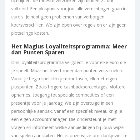
richtlijnen; de meeste verzoeken zijn binnen 24 uur
voltooid. Een pluspunt voor jou: alle verrichtingen gaan in
euro’s. Je hebt geen problemen van verborgen
koersverschillen. We zijn open over regels en er zijn geen
plotselinge kosten.
Het Magius Loyaliteitsprogramma: Meer
dan Punten Sparen
Ons loyaliteitsprogramma vergoedt je voor elke euro die
je speelt. Maar het levert meer dan punten verzamelen.
Vanaf je begin spel klim je door fasen, elk met eigen
pluspunten. Zoals hogere cashbackpercentages, vlottere
opnames, toegang tot speciale competities of een
presentje voor je jaardag. We zijn overtuigd in een
persoonlijke aanpak. Vanaf een specifiek niveau krijg je
een eigen accountmanager. Die ondersteunt je met
vragen en informeert welke aanbiedingen bij jouw wijze
van spelen aansluiten. Het is onze wijze om ‘dankjewel’ te