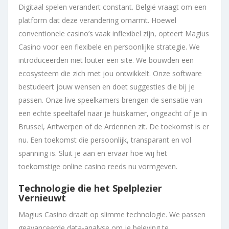
Digitaal spelen verandert constant. België vraagt om een
platform dat deze verandering omarmt. Hoewel
conventionele casino’s vaak inflexibel zijn, opteert Magius
Casino voor een flexibele en persoonlijke strategie. We
introduceerden niet louter een site. We bouwden een
ecosysteem die zich met jou ontwikkelt. Onze software
bestudeert jouw wensen en doet suggesties die bij je
passen. Onze live speelkamers brengen de sensatie van
een echte speeltafel naar je huiskamer, ongeacht of je in
Brussel, Antwerpen of de Ardennen zit. De toekomst is er
nu. Een toekomst die persoonlijk, transparant en vol
spanning is. Sluit je aan en ervaar hoe wij het
toekomstige online casino reeds nu vormgeven.
Technologie die het Spelplezier
Vernieuwt
Magius Casino draait op slimme technologie. We passen
geavanceerde data-analyse om je beleving te