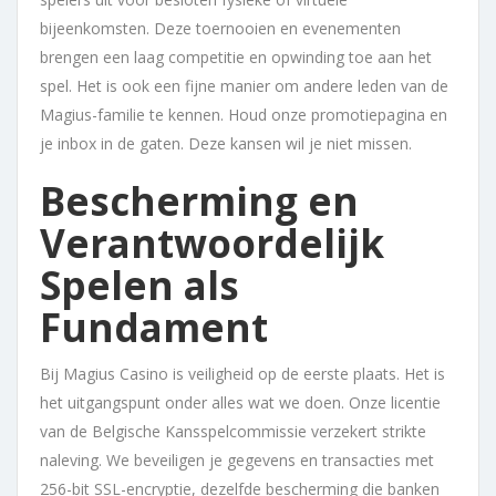
bijeenkomsten. Deze toernooien en evenementen
brengen een laag competitie en opwinding toe aan het
spel. Het is ook een fijne manier om andere leden van de
Magius-familie te kennen. Houd onze promotiepagina en
je inbox in de gaten. Deze kansen wil je niet missen.
Bescherming en
Verantwoordelijk
Spelen als
Fundament
Bij Magius Casino is veiligheid op de eerste plaats. Het is
het uitgangspunt onder alles wat we doen. Onze licentie
van de Belgische Kansspelcommissie verzekert strikte
naleving. We beveiligen je gegevens en transacties met
256-bit SSL-encryptie, dezelfde bescherming die banken