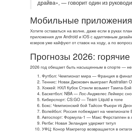
драйва», — говорит один из руководи
Мобильные приложения
Хотите оставаться на волне, даже если в руках п
приложения для Android и iOS с адаптивным дизай
юзеров уже кайфуют от ставок на ходу, а по вопрос
Прогнозы 2026: горячие 
2026 год обещает быть насыщенным в спорте — не 
Футбол: Чемпионат мира — Франция в фина
Теннис: Новак Джокович выиграет Australian 
Хоккей: НХЛ Кубок Стэнли возьмет Тампа-Бэй
Баскетбол: NBA — Лос-Анджелес Лейкерс сн
Киберспорт: CS:GO — Team Liquid в топе
Бокс: Чемпионский бой Тайсон Фьюри vs Део
Волейбол: Россия побеждает на чемпионате
Автоспорт: Формула-1 — Макс Ферстаппен в 
Регби: Новая Зеландия удержит титул
УФЦ: Конор Макгрегор возвращается в октаго