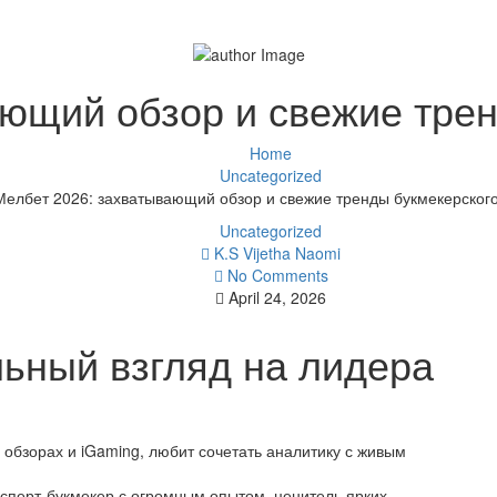
ющий обзор и свежие тре
Home
Uncategorized
Мелбет 2026: захватывающий обзор и свежие тренды букмекерског
Uncategorized
K.S Vijetha Naomi
No Comments
April 24, 2026
льный взгляд на лидера
 обзорах и iGaming, любит сочетать аналитику с живым
ксперт-букмекер с огромным опытом, ценитель ярких