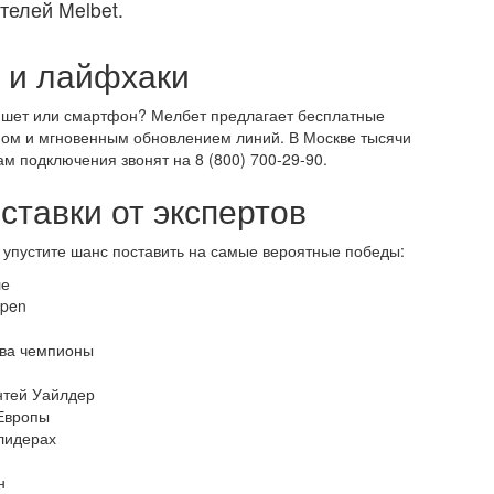
телей Melbet.
 и лайфхаки
ланшет или смартфон? Мелбет предлагает бесплатные
ном и мгновенным обновлением линий. В Москве тысячи
ам подключения звонят на 8 (800) 700-29-90.
ставки от экспертов
упустите шанс поставить на самые вероятные победы:
ле
Open
ова чемпионы
нтей Уайлдер
 Европы
лидерах
н