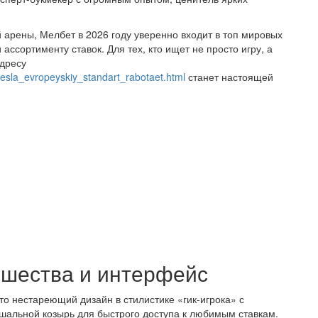
 арены, Мелбет в 2026 году уверенно входит в топ мировых
ссортименту ставок. Для тех, кто ищет не просто игру, а
адресу
resla_evropeyskiy_standart_rabotaet.html
станет настоящей
шества и интерфейс
то нестареющий дизайн в стилистике «гик-игрока» с
 шальной козырь для быстрого доступа к любимым ставкам.