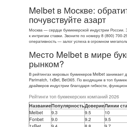
Melbet в Москве: обрати
почувствуйте азарт
Москва — сердце букмекерской индустрии России. З
к интригам ставки. Звоните по номеру 8 (800) 700-2
оперативность — залог успеха в огромном мегапол
Место Melbet в мире бук
рынком?
В рейтингах мировых букмекеров Melbet занимает до
Parimatch, 1xBet, Bet365. По входящим в топ букме
драйверов индустрии благодаря гибкости, функцио
Рейтинги топ букмекерских компаний 2026
Название
Популярность
Доверие
Линии ст
Melbet
9.3
9.5
10
Fonbet
9.0
9.2
9.5
1xBet
9.4
8.8
9.7