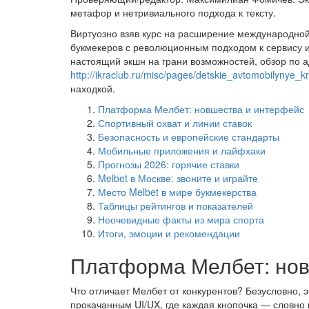
метафор и нетривиального подхода к тексту.
Виртуозно взяв курс на расширение международной
букмекеров с революционным подходом к сервису и а
настоящий экшн на грани возможностей, обзор по 
http://ikraclub.ru/misc/pages/detskie_avtomobilynye_k
находкой.
Платформа Мелбет: новшества и интерфейс
Спортивный охват и линии ставок
Безопасность и европейские стандарты
Мобильные приложения и лайфхаки
Прогнозы 2026: горячие ставки
Melbet в Москве: звоните и играйте
Место Melbet в мире букмекерства
Таблицы рейтингов и показателей
Неочевидные факты из мира спорта
Итоги, эмоции и рекомендации
Платформа Мелбет: нов
Что отличает Мелбет от конкурентов? Безусловно, э
прокачанным UI/UX, где каждая кнопочка — словно