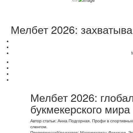
Мелбет 2026: захватыва
Мелбет 2026: глоба
букмекерского мира
Автор статьи:
Анна Подгорная
. Профи в спортивных
сленгом.
Проверяющий/редактор:
Максимилиан Фомичев
. Э