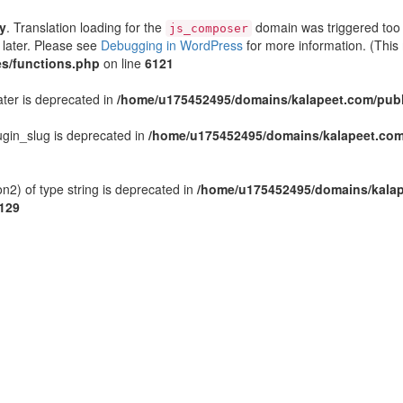
ly
. Translation loading for the
domain was triggered too e
js_composer
 later. Please see
Debugging in WordPress
for more information. (This
s/functions.php
on line
6121
ater is deprecated in
/home/u175452495/domains/kalapeet.com/publi
gin_slug is deprecated in
/home/u175452495/domains/kalapeet.com/
n2) of type string is deprecated in
/home/u175452495/domains/kalap
129