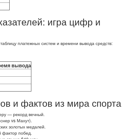
казателей: игра цифр и
таблицу платежных систем и времени вывода средств:
ремя вывода
ов и фактов из мира спорта
ьеру — рекорд вечный.
снер vs Махут).
ских золотых медалей.
й фактор побед.