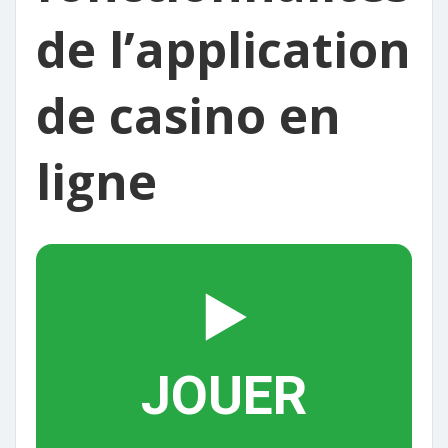
de l’application
de casino en
ligne
▶️
JOUER