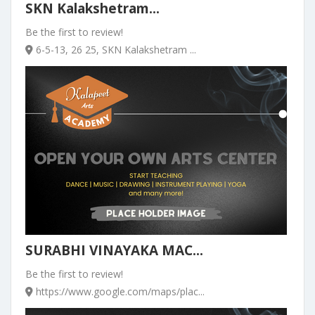
SKN Kalakshetram...
Be the first to review!
6-5-13, 26 25, SKN Kalakshetram ...
SURABHI VINAYAKA MAC...
Be the first to review!
https://www.google.com/maps/plac...