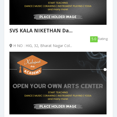
SVS KALA NIKETHAN Da...
5.0
Rating
H NO : HIG, 32, Bharat Nagar Col...