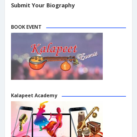
Submit Your Biography
BOOK EVENT
Kalapeet Academy