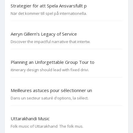
Strategier för att Spela Ansvarsfullt p
När det kommer till spel på internationella.
Aeryn Gillern’s Legacy of Service
Discover the impactful narrative that intertw.
Planning an Unforgettable Group Tour to
itinerary design should lead with fixed drivi.
Meilleures astuces pour sélectionner un
Dans un secteur saturé d'options, la sélect.
Uttarakhandi Music
Folk music of Uttarakhand The folk mus.