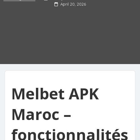
April 20, 2026
Melbet APK
Maroc –
fonctionnalités