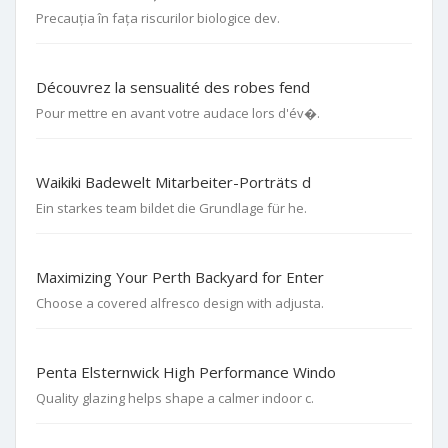
Precauția în fața riscurilor biologice dev.
Découvrez la sensualité des robes fend
Pour mettre en avant votre audace lors d'év�.
Waikiki Badewelt Mitarbeiter-Porträts d
Ein starkes team bildet die Grundlage für he.
Maximizing Your Perth Backyard for Enter
Choose a covered alfresco design with adjusta.
Penta Elsternwick High Performance Windo
Quality glazing helps shape a calmer indoor c.