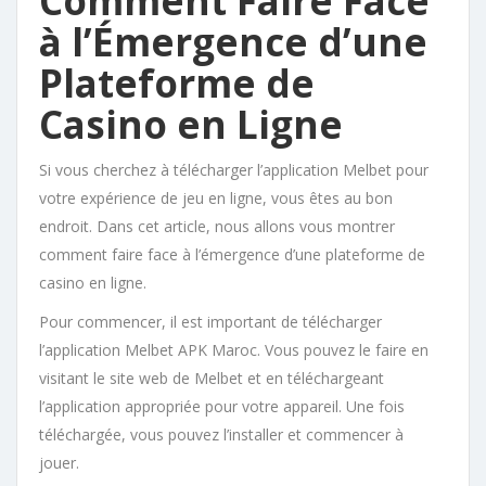
Comment Faire Face
à l’Émergence d’une
Plateforme de
Casino en Ligne
Si vous cherchez à télécharger l’application Melbet pour
votre expérience de jeu en ligne, vous êtes au bon
endroit. Dans cet article, nous allons vous montrer
comment faire face à l’émergence d’une plateforme de
casino en ligne.
Pour commencer, il est important de télécharger
l’application Melbet APK Maroc. Vous pouvez le faire en
visitant le site web de Melbet et en téléchargeant
l’application appropriée pour votre appareil. Une fois
téléchargée, vous pouvez l’installer et commencer à
jouer.