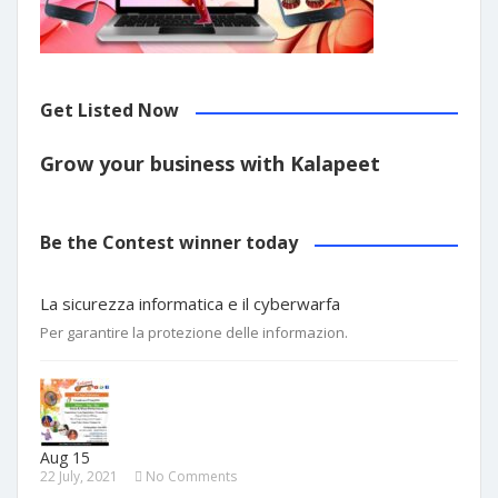
Get Listed Now
Grow your business with Kalapeet
Be the Contest winner today
La sicurezza informatica e il cyberwarfa
Per garantire la protezione delle informazion.
Aug 15
22 July, 2021
No Comments