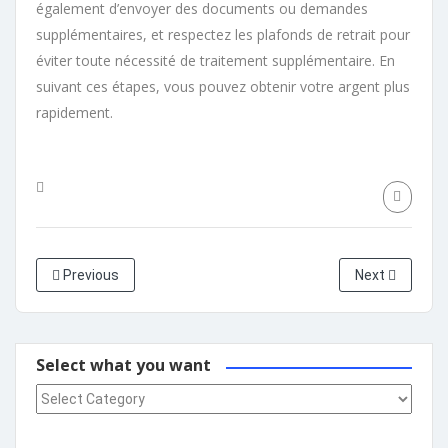
également d’envoyer des documents ou demandes
supplémentaires, et respectez les plafonds de retrait pour
éviter toute nécessité de traitement supplémentaire. En
suivant ces étapes, vous pouvez obtenir votre argent plus
rapidement.
Previous
Next
Select what you want
Select what you want