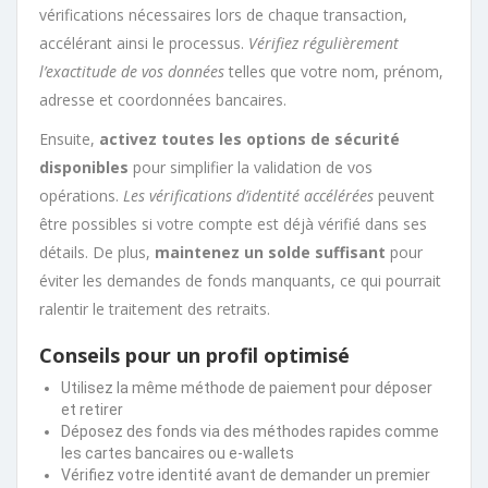
vérifications nécessaires lors de chaque transaction,
accélérant ainsi le processus.
Vérifiez régulièrement
l’exactitude de vos données
telles que votre nom, prénom,
adresse et coordonnées bancaires.
Ensuite,
activez toutes les options de sécurité
disponibles
pour simplifier la validation de vos
opérations.
Les vérifications d’identité accélérées
peuvent
être possibles si votre compte est déjà vérifié dans ses
détails. De plus,
maintenez un solde suffisant
pour
éviter les demandes de fonds manquants, ce qui pourrait
ralentir le traitement des retraits.
Conseils pour un profil optimisé
Utilisez la même méthode de paiement pour déposer
et retirer
Déposez des fonds via des méthodes rapides comme
les cartes bancaires ou e-wallets
Vérifiez votre identité avant de demander un premier