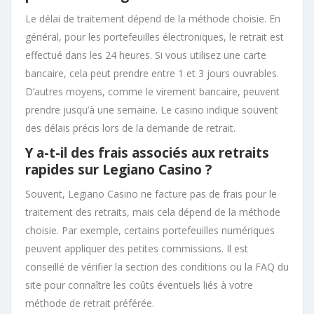
Le délai de traitement dépend de la méthode choisie. En
général, pour les portefeuilles électroniques, le retrait est
effectué dans les 24 heures. Si vous utilisez une carte
bancaire, cela peut prendre entre 1 et 3 jours ouvrables.
D’autres moyens, comme le virement bancaire, peuvent
prendre jusqu’à une semaine. Le casino indique souvent
des délais précis lors de la demande de retrait.
Y a-t-il des frais associés aux retraits
rapides sur Legiano Casino ?
Souvent, Legiano Casino ne facture pas de frais pour le
traitement des retraits, mais cela dépend de la méthode
choisie. Par exemple, certains portefeuilles numériques
peuvent appliquer des petites commissions. Il est
conseillé de vérifier la section des conditions ou la FAQ du
site pour connaître les coûts éventuels liés à votre
méthode de retrait préférée.