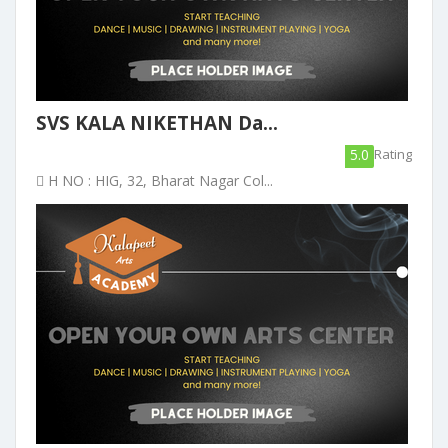
SVS KALA NIKETHAN Da...
5.0
Rating
H NO : HIG, 32, Bharat Nagar Col...