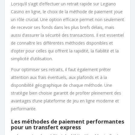
Lorsqu’il s’agit d’effectuer un retrait rapide sur Legiano
Casino en ligne, le choix de la méthode de paiement joue
un rôle crucial. Une option efficace permet non seulement
de recevoir ses fonds dans les plus brefs délais, mais
aussi d’assurer la sécurité des transactions. Il est essentiel
de connaître les différentes méthodes disponibles et
d’opter pour celles qui offrent la rapidité, la fiabilité et la
simplicité d’utilisation.
Pour optimiser ses retraits, il faut également prêter
attention aux frais éventuels, aux plafonds et à la
disponibilité géographique de chaque méthode. Une
stratégie bien choisie garantit de profiter pleinement des
avantages d’une plateforme de jeu en ligne moderne et
performante.
Les méthodes de paiement performantes
pour un transfert express