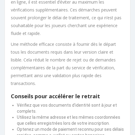
en ligne, il est essentiel d’éviter au maximum les
vérifications supplémentaires. Ces démarches peuvent
souvent prolonger le délai de traitement, ce qui n’est pas
souhaitable pour les joueurs cherchant une expérience
fluide et rapide.
Une méthode efficace consiste à fournir dès le départ
tous les documents requis dans leur version claire et
lisible. Cela réduit le nombre de rejet ou de demandes
complémentaires de la part du service de vérification,
permettant ainsi une validation plus rapide des
transactions.
Conseils pour accélérer le retrait
Vérifiez que vos documents d’identité sont à jour et
complets.
Utilisez la même adresse et les mêmes coordonnées
que celles enregistrées lors de votre inscription.
Optenez un mode de paiement reconnu pour ses délais