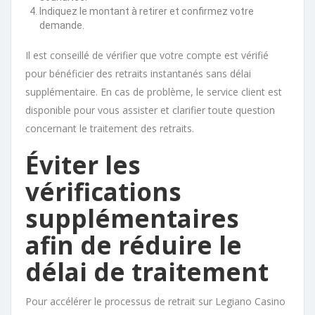
Indiquez le montant à retirer et confirmez votre
demande.
Il est conseillé de vérifier que votre compte est vérifié
pour bénéficier des retraits instantanés sans délai
supplémentaire. En cas de problème, le service client est
disponible pour vous assister et clarifier toute question
concernant le traitement des retraits.
Éviter les
vérifications
supplémentaires
afin de réduire le
délai de traitement
Pour accélérer le processus de retrait sur Legiano Casino