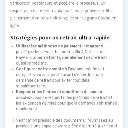
vérification postérieure et accélère le processus. En
respectant ces recommandations, vous pouvez profiter
pleinement d’un retrait ultra-rapide sur Legiano Casino en
ligne.
Stratégies pour un retrait ultra-rapide
Utiliser les méthodes de paiement instantané
:
privilégiez les e-wallets comme Skrill, Neteller ou
PayPal, qui permettent généralement des retraits
quasi immédiats.
Configurer votre compte à l’avance
: vérifiez et
complétez votre identité avant d’effectuer une
demande de retrait pour éviter tout délai
supplémentaire.
Respecter les limites et conditions du casino
:
assurez-vous de respecter les plafonds de retrait et
les exigences de mise pour que la demande soit traitée
rapidement.
Vérification préalable des documents : fournissez au
préalable une copie de votre pièce d’identité, justificatif