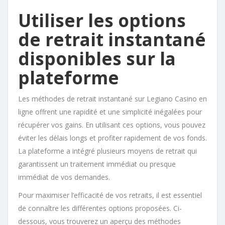
Utiliser les options
de retrait instantané
disponibles sur la
plateforme
Les méthodes de retrait instantané sur Legiano Casino en
ligne offrent une rapidité et une simplicité inégalées pour
récupérer vos gains. En utilisant ces options, vous pouvez
éviter les délais longs et profiter rapidement de vos fonds.
La plateforme a intégré plusieurs moyens de retrait qui
garantissent un traitement immédiat ou presque
immédiat de vos demandes.
Pour maximiser l’efficacité de vos retraits, il est essentiel
de connaître les différentes options proposées. Ci-
dessous, vous trouverez un aperçu des méthodes