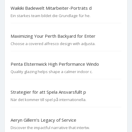
Waikiki Badewelt Mitarbeiter-Porträts d
Ein starkes team bildet die Grundlage für he.
Maximizing Your Perth Backyard for Enter
Choose a covered alfresco design with adjusta.
Penta Elsternwick High Performance Windo
Quality glazing helps shape a calmer indoor c.
Strategier för att Spela Ansvarsfullt p
När det kommer till spel på internationella.
Aeryn Gillern’s Legacy of Service
Discover the impactful narrative that intertw.