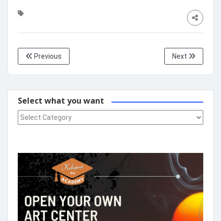
Previous
Next
Select what you want
Select what you want