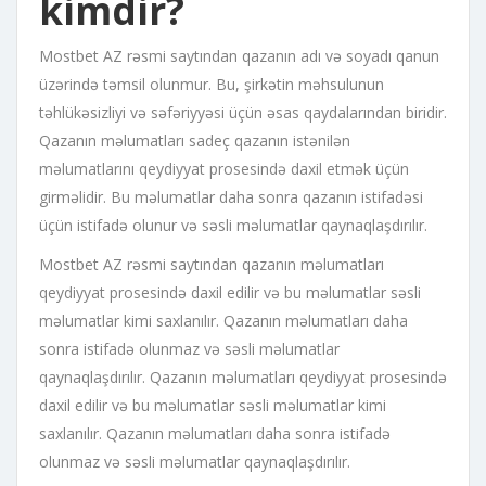
kimdir?
Mostbet AZ rəsmi saytından qazanın adı və soyadı qanun
üzərində təmsil olunmur. Bu, şirkətin məhsulunun
təhlükəsizliyi və səfəriyyəsi üçün əsas qaydalarından biridir.
Qazanın məlumatları sadeç qazanın istənilən
məlumatlarını qeydiyyat prosesində daxil etmək üçün
girməlidir. Bu məlumatlar daha sonra qazanın istifadəsi
üçün istifadə olunur və səsli məlumatlar qaynaqlaşdırılır.
Mostbet AZ rəsmi saytından qazanın məlumatları
qeydiyyat prosesində daxil edilir və bu məlumatlar səsli
məlumatlar kimi saxlanılır. Qazanın məlumatları daha
sonra istifadə olunmaz və səsli məlumatlar
qaynaqlaşdırılır. Qazanın məlumatları qeydiyyat prosesində
daxil edilir və bu məlumatlar səsli məlumatlar kimi
saxlanılır. Qazanın məlumatları daha sonra istifadə
olunmaz və səsli məlumatlar qaynaqlaşdırılır.