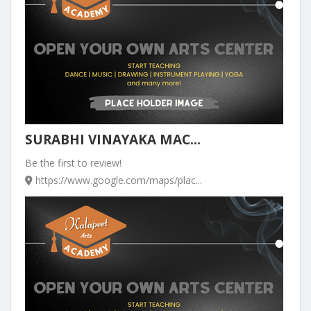
SURABHI VINAYAKA MAC...
Be the first to review!
https://www.google.com/maps/plac...