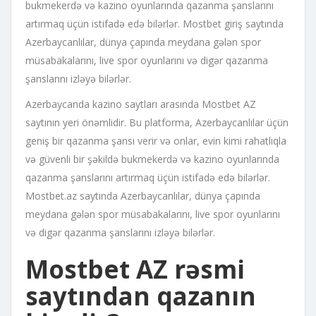
bukmekerdə və kazino oyunlarında qazanma şanslarını
artırmaq üçün istifadə edə bilərlər. Mostbet giriş saytında
Azerbaycanlılar, dünya çapında meydana gələn spor
müsabakalarını, live spor oyunlarını və digər qazanma
şanslarını izləyə bilərlər.
Azerbaycanda kazino saytları arasında Mostbet AZ
saytının yeri önəmlidir. Bu platforma, Azerbaycanlılar üçün
geniş bir qazanma şansı verir və onlar, evin kimi rahatlıqla
və güvenli bir şəkildə bukmekerdə və kazino oyunlarında
qazanma şanslarını artırmaq üçün istifadə edə bilərlər.
Mostbet.az saytında Azerbaycanlılar, dünya çapında
meydana gələn spor müsabakalarını, live spor oyunlarını
və digər qazanma şanslarını izləyə bilərlər.
Mostbet AZ rəsmi
saytından qazanın