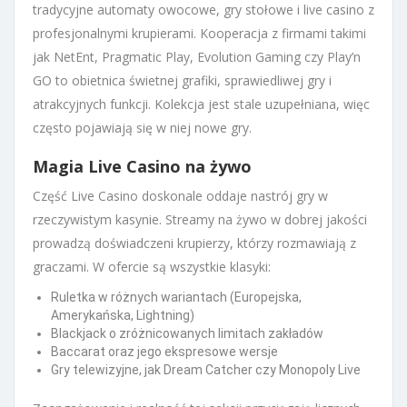
tradycyjne automaty owocowe, gry stołowe i live casino z
profesjonalnymi krupierami. Kooperacja z firmami takimi
jak NetEnt, Pragmatic Play, Evolution Gaming czy Play’n
GO to obietnica świetnej grafiki, sprawiedliwej gry i
atrakcyjnych funkcji. Kolekcja jest stale uzupełniana, więc
często pojawiają się w niej nowe gry.
Magia Live Casino na żywo
Część Live Casino doskonale oddaje nastrój gry w
rzeczywistym kasynie. Streamy na żywo w dobrej jakości
prowadzą doświadczeni krupierzy, którzy rozmawiają z
graczami. W ofercie są wszystkie klasyki:
Ruletka w różnych wariantach (Europejska,
Amerykańska, Lightning)
Blackjack o zróżnicowanych limitach zakładów
Baccarat oraz jego ekspresowe wersje
Gry telewizyjne, jak Dream Catcher czy Monopoly Live