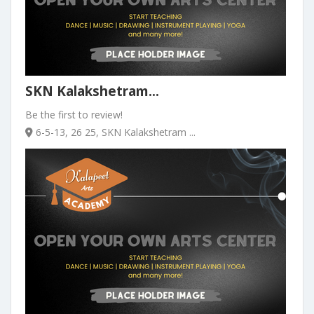
SKN Kalakshetram...
Be the first to review!
6-5-13, 26 25, SKN Kalakshetram ...