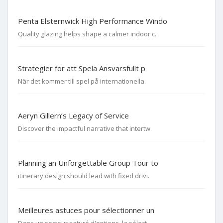
Penta Elsternwick High Performance Windo
Quality glazing helps shape a calmer indoor c.
Strategier för att Spela Ansvarsfullt p
När det kommer till spel på internationella.
Aeryn Gillern’s Legacy of Service
Discover the impactful narrative that intertw.
Planning an Unforgettable Group Tour to
itinerary design should lead with fixed drivi.
Meilleures astuces pour sélectionner un