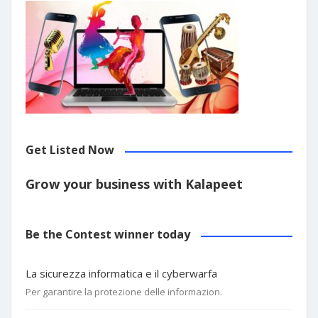
Get Listed Now
Grow your business with Kalapeet
Be the Contest winner today
La sicurezza informatica e il cyberwarfa
Per garantire la protezione delle informazion.