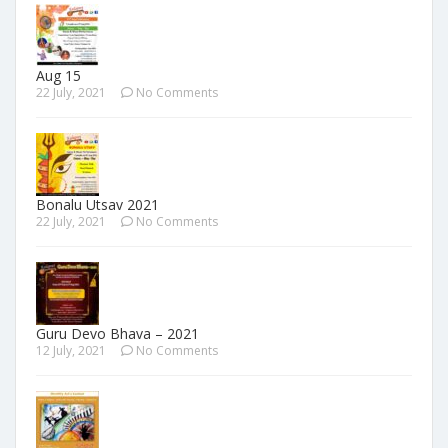
Aug 15
22 July, 2021
No Comments
Bonalu Utsav 2021
22 July, 2021
No Comments
Guru Devo Bhava – 2021
12 July, 2021
No Comments