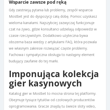
Wsparcie zawsze pod ręką
Gdy zaistnieją pytania lub problemy, zespół wsparcia
Mostbet jest do dyspozycji całą dobę. Pomoc uzyskasz
wieloma kanałami. Najszybciej zazwyczaj funkcjonuje
czat na żywo, gdzie konsultanci udzielają odpowiedzi w
czasie rzeczywistym. Dodatkowo użyteczna bywa
obszerna baza wiedzy z artykułami FAQ, która pozwala
we własnym zakresie rozwiązać częste problemy.
Fachowa i sympatyczna obsługa to następny element
budujący zaufanie do tej marki.
Imponująca kolekcja
gier kasynowych
Katalog gier w Mostbet to mocna strona tej platformy.
Obejmuje tysiące tytułów od czołowych producentów
oprogramowania. Gracze znajdą tu świeże sloty video,