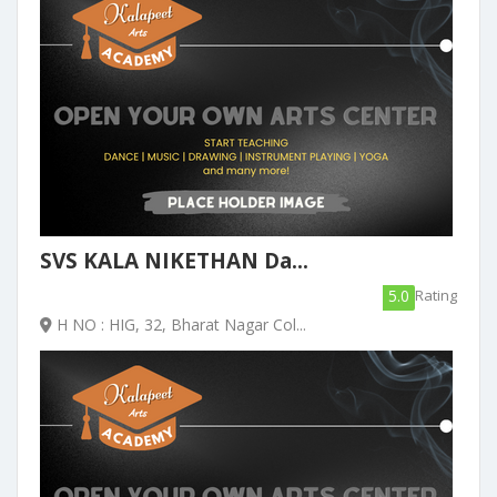
SVS KALA NIKETHAN Da...
5.0
Rating
H NO : HIG, 32, Bharat Nagar Col...