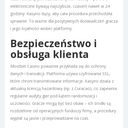
elektroniczne bywają najszybsze, czasem nawet w 24
godziny. Kasyno dąży, aby cała procedura przechodziła
sprawnie. To ważne dla pozytywnych doświadczeń gracza
i jego lojalności wobec platformy.
Bezpieczeństwo i
obsługa klienta
Mostbet Casino poważnie przykłada się do ochrony
danych i transakcji. Platforma używa szyfrowania SSL,
które chroni transmitowane informacje. Kasyno działa z
aktualną licencją hazardową (np. z Curacao), co zapewnia
regularne audyty gier pod kątem randomizacji i
uczciwości. Gracze mogą być bez obaw – ich środki są
rozdzielone od operacyjnych funduszy firmy, a procedury
wypłat są jasne i przeprowadzane na czas.