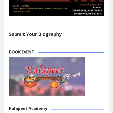
Submit Your Biography
BOOK EVENT
Kalapeet Academy