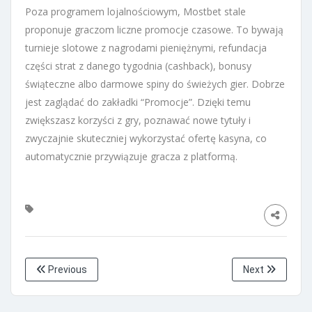
Poza programem lojalnościowym, Mostbet stale
proponuje graczom liczne promocje czasowe. To bywają
turnieje slotowe z nagrodami pieniężnymi, refundacja
części strat z danego tygodnia (cashback), bonusy
świąteczne albo darmowe spiny do świeżych gier. Dobrze
jest zaglądać do zakładki “Promocje”. Dzięki temu
zwiększasz korzyści z gry, poznawać nowe tytuły i
zwyczajnie skuteczniej wykorzystać ofertę kasyna, co
automatycznie przywiązuje gracza z platformą.
Previous
Next