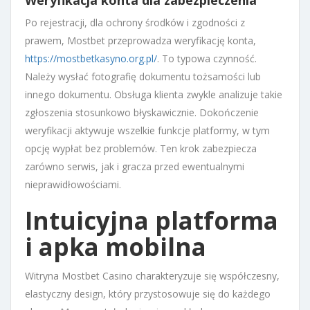
Weryfikacja konta dla zabezpieczenia
Po rejestracji, dla ochrony środków i zgodności z
prawem, Mostbet przeprowadza weryfikację konta,
https://mostbetkasyno.org.pl/
. To typowa czynność.
Należy wysłać fotografię dokumentu tożsamości lub
innego dokumentu. Obsługa klienta zwykle analizuje takie
zgłoszenia stosunkowo błyskawicznie. Dokończenie
weryfikacji aktywuje wszelkie funkcje platformy, w tym
opcję wypłat bez problemów. Ten krok zabezpiecza
zarówno serwis, jak i gracza przed ewentualnymi
nieprawidłowościami.
Intuicyjna platforma
i apka mobilna
Witryna Mostbet Casino charakteryzuje się współczesny,
elastyczny design, który przystosowuje się do każdego