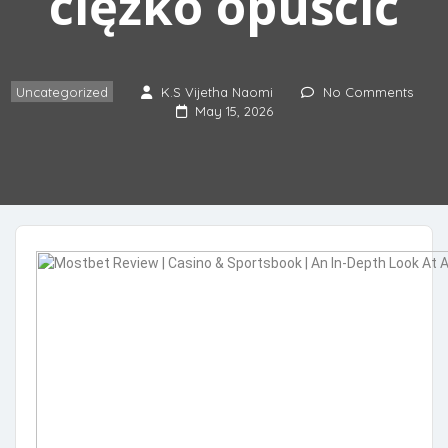
ciężko opuścić
Uncategorized
K.S Vijetha Naomi
No Comments
May 15, 2026