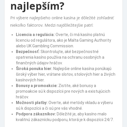
najlepším?
Pri výbere najlepšieho online kasína je dôležité zohľadniť
niekoľko faktorov. Medzi najdôležitejšie patrí:
Licencia a regulácia:
Overte, či má kasíno platnú
licenciu od regulátora, ako je Malta Gaming Authority
alebo UK Gambling Commission.
Bezpečnosť:
Skontrolujte, aké bezpečnostné
opatrenia kasíno používa na ochranu osobných a
finančných údajov hráčov.
Široká ponuka hier:
Najlepšie online kasína ponúkajú
široký výber hier, vrátane slotov, stolových hier a živých
kasínových hier.
Bonusy a promoakcie:
Zistite, aké bonusy a
promoakcie sú k dispozícii pre nových a existujúcich
hráčov.
Možnosti platby:
Overte, aké metódy vkladu a výberu
sú k dispozícii a či sú pre vás vhodné.
Podpora zákazníkov:
Dôležité je, aby kasíno malo
kvalitnú zákaznícku podporu, ktorá je k dispozícii 24/7.