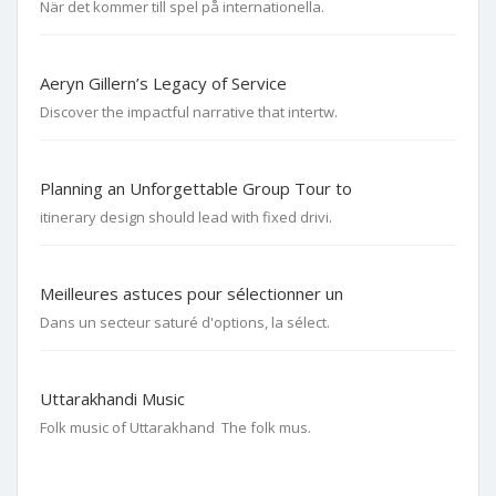
När det kommer till spel på internationella.
Aeryn Gillern’s Legacy of Service
Discover the impactful narrative that intertw.
Planning an Unforgettable Group Tour to
itinerary design should lead with fixed drivi.
Meilleures astuces pour sélectionner un
Dans un secteur saturé d'options, la sélect.
Uttarakhandi Music
Folk music of Uttarakhand The folk mus.