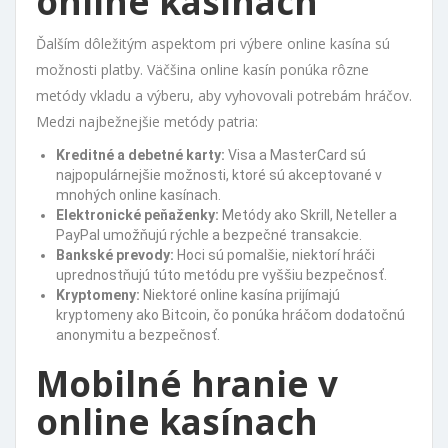
online kasínach
Ďalším dôležitým aspektom pri výbere online kasína sú
možnosti platby. Väčšina online kasín ponúka rôzne
metódy vkladu a výberu, aby vyhovovali potrebám hráčov.
Medzi najbežnejšie metódy patria:
Kreditné a debetné karty:
Visa a MasterCard sú
najpopulárnejšie možnosti, ktoré sú akceptované v
mnohých online kasínach.
Elektronické peňaženky:
Metódy ako Skrill, Neteller a
PayPal umožňujú rýchle a bezpečné transakcie.
Bankské prevody:
Hoci sú pomalšie, niektorí hráči
uprednostňujú túto metódu pre vyššiu bezpečnosť.
Kryptomeny:
Niektoré online kasína prijímajú
kryptomeny ako Bitcoin, čo ponúka hráčom dodatočnú
anonymitu a bezpečnosť.
Mobilné hranie v
online kasínach