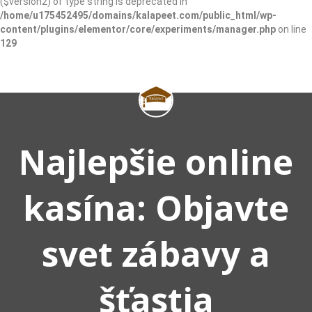
($version2) of type string is deprecated in
/home/u175452495/domains/kalapeet.com/public_html/wp-
content/plugins/elementor/core/experiments/manager.php
on line
129
Najlepšie online
kasína: Objavte
svet zábavy a
šťastia