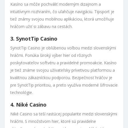
Kasíno sa môže pochváliť moderným dizajnom a
intuitívnym rozhraním, čo uľahčuje navigáciu. Tipsport je
tiež známy svojou mobilnou aplikáciou, ktorá umožňuje
hráčom užiť si zábavu na cestách.
3. SynotTip Casino
SynotTip Casino je obľúbenou voľbou medzi slovenskými
hráčmi. Ponúka široký výber hier od rôznych
poskytovateľov softvéru a pravidelné promoakcie. Kasíno
je tiež známe svojou užívateľsky prívetivou platformou a
kvalitnou zákazníckou podporou. Bezpečnosť hráčov je
pre SynotTip prioritou, a preto využíva moderné šifrovacie
technológie.
4. Niké Casino
Niké Casino sa teší rastúcej popularite medzi slovenskými
hráčmi. S množstvom hier, ktoré sú pravidelne