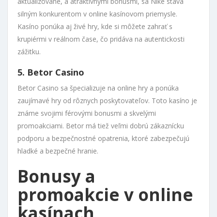
aktualizované, a atraktívnymi bonusmi, sa Niké stáva
silným konkurentom v online kasínovom priemysle.
Kasíno ponúka aj živé hry, kde si môžete zahrať s
krupiérmi v reálnom čase, čo pridáva na autentickosti
zážitku.
5. Betor Casino
Betor Casino sa špecializuje na online hry a ponúka
zaujímavé hry od rôznych poskytovateľov. Toto kasíno je
známe svojimi férovými bonusmi a skvelými
promoakciami. Betor má tiež veľmi dobrú zákaznícku
podporu a bezpečnostné opatrenia, ktoré zabezpečujú
hladké a bezpečné hranie.
Bonusy a
promoakcie v online
kasínach