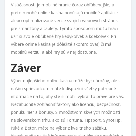
V súčasnosti je mobilné hranie čoraz obľúbenejšie, a
preto mnohé online kasína ponúkajú mobilné aplikácie
alebo optimalizované verzie svojich webových stránok
pre smartfóny a tablety. Týmto spôsobom môžu hráči
užiť si svoje obľúbené hry kedykoľvek a kdekoľvek. Pri
výbere online kasína je dôležité skontrolovať, či má
mobilnú verziu, a aké hry sú v nej dostupné.
Záver
Výber najlepšieho online kasína môže byť náročný, ale s
naším sprievodcom máte k dispozícii všetky potrebné
informácie na to, aby ste si mohli vybrať to pravé pre vás.
Nezabudnite zohľadniť faktory ako licenciu, bezpečnosť,
ponuku hier a bonusy. S množstvom skvelých možností
na slovenskom trhu, ako sú Fortuna, Tipsport, SynotTip,
Niké a Betor, máte na výber z kvalitného zážitku.
Nezabudnite sa tiež informovať o aktuálnych ponukách a