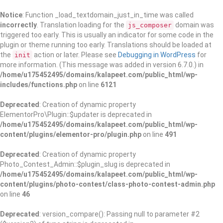
Notice
: Function _load_textdomain_just_in_time was called
incorrectly
. Translation loading for the
domain was
js_composer
triggered too early. This is usually an indicator for some code in the
plugin or theme running too early. Translations should be loaded at
the
action or later. Please see
Debugging in WordPress
for
init
more information. (This message was added in version 6.7.0.) in
/home/u175452495/domains/kalapeet.com/public_html/wp-
includes/functions.php
on line
6121
Deprecated
: Creation of dynamic property
ElementorPro\Plugin::$updater is deprecated in
/home/u175452495/domains/kalapeet.com/public_html/wp-
content/plugins/elementor-pro/plugin.php
on line
491
Deprecated
: Creation of dynamic property
Photo_Contest_Admin::$plugin_slug is deprecated in
/home/u175452495/domains/kalapeet.com/public_html/wp-
content/plugins/photo-contest/class-photo-contest-admin.php
on line
46
Deprecated
: version_compare(): Passing null to parameter #2