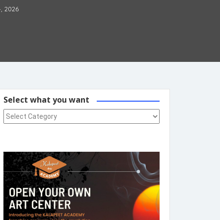
, 2026
Select what you want
Select what you want