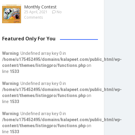
Monthly Contest
25 April, 2021
No
Comments
Featured Only For You
Warning
: Undefined array key 0 in
/home/u175452495/domains/kalapeet.com/public_html/wp-
content/themes/listingpro/functions.php
on
line
1533
Warning
: Undefined array key 0 in
/home/u175452495/domains/kalapeet.com/public_html/wp-
content/themes/listingpro/functions.php
on
line
1533
Warning
: Undefined array key 0 in
/home/u175452495/domains/kalapeet.com/public_html/wp-
content/themes/listingpro/functions.php
on
line
1533