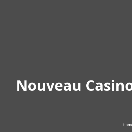
Nouveau Casino 
Hom