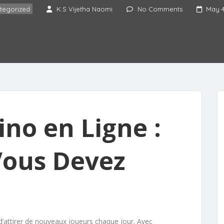
tegorized
K.S Vijetha Naomi
No Comments
May 4
no en Ligne :
Vous Devez
d’attirer de nouveaux joueurs chaque jour. Avec