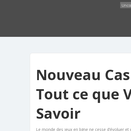
Unca
Nouveau Casi
Tout ce que 
Savoir
Le monde des jeux en ligne ne cesse d’évoluer et 