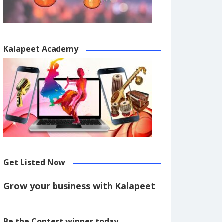
Kalapeet Academy
Get Listed Now
Grow your business with Kalapeet
Be the Contest winner today