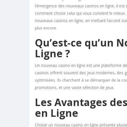
l’émergence des nouveaux casinos en ligne, il est 
comment choisir celui qui vous convient le mieux. C
nouveaux casinos en ligne, en mettant l’accent sur 
plus encore.
Qu’est-ce qu’un N
Ligne ?
Un nouveau casino en ligne est une plateforme de
casinos offrent souvent des jeux modernes, des gr
optimisées. Ils cherchent à se démarquer de la c
promotions, et une vaste sélection de jeux.
Les Avantages de
en Ligne
Choisir un nouveau casino en ligne présente plusie