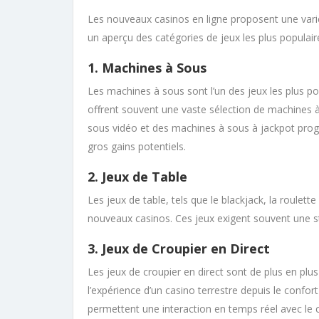
Les nouveaux casinos en ligne proposent une variét
un aperçu des catégories de jeux les plus populaire
1. Machines à Sous
Les machines à sous sont l’un des jeux les plus po
offrent souvent une vaste sélection de machines à
sous vidéo et des machines à sous à jackpot progre
gros gains potentiels.
2. Jeux de Table
Les jeux de table, tels que le blackjack, la roulet
nouveaux casinos. Ces jeux exigent souvent une str
3. Jeux de Croupier en Direct
Les jeux de croupier en direct sont de plus en plu
l’expérience d’un casino terrestre depuis le confort
permettent une interaction en temps réel avec le c