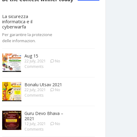
La sicurezza
informatica e il
cyberwarfa
Per garantire la protezione
delle informazion.
Aug 15
22 July, 2021
No
Comments
Bonalu Utsav 2021
22 July, 2021
No
Comments
Guru Devo Bhava –
2021
12 July, 2021
No
Comments