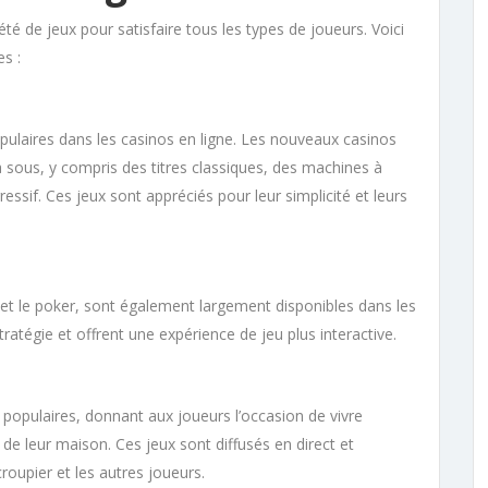
é de jeux pour satisfaire tous les types de joueurs. Voici
s :
pulaires dans les casinos en ligne. Les nouveaux casinos
 sous, y compris des titres classiques, des machines à
ssif. Ces jeux sont appréciés pour leur simplicité et leurs
te et le poker, sont également largement disponibles dans les
atégie et offrent une expérience de jeu plus interactive.
s populaires, donnant aux joueurs l’occasion de vivre
 de leur maison. Ces jeux sont diffusés en direct et
roupier et les autres joueurs.