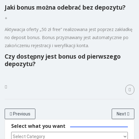
Jaki bonus można odebrać bez depozytu?
+
Aktywacja oferty „50 zł free” realizowana jest poprzez zakładkę
no deposit bonus. Bonus przyznawany jest automatycznie po
zakończeniu rejestracji i weryfikacji konta.
Czy dostępny jest bonus od pierwszego
depozytu?
Previous
Next
Select what you want
Select what you want