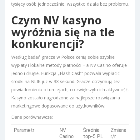
tysięcy osób jednocześnie, wszystko działa bez problemu.
Czym NV kasyno
wyróżnia się na tle
konkurencji?
Według badań gracze w Polsce cenią sobie szybkie
wypłaty i lokalne metody płatności – a NV Casino oferuje
jedno i drugie. Funkcja „Flash Cash” pozwala wypłacić
środki na BLIK już w 38 sekund. Gracze otrzymują też
powiadomienia o turniejach, co zwiększyło ich aktywność.
Kasyno zostało nagrodzone za najlepsze rozwiązania
marketingowe dopasowane do użytkowników.
Dane porównawcze:
Parametr
NV
Średnia
Zmiana
Casino
top-5 PL
r/r