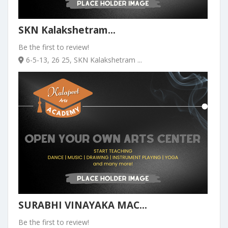
SKN Kalakshetram...
Be the first to review!
6-5-13, 26 25, SKN Kalakshetram ...
SURABHI VINAYAKA MAC...
Be the first to review!