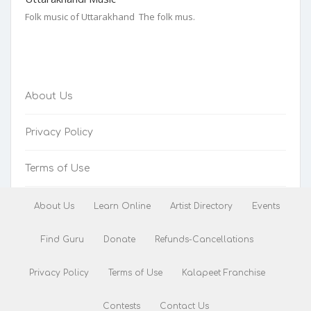
Folk music of Uttarakhand The folk mus.
About Us
Privacy Policy
Terms of Use
Refunds-Cancellations
About Us
Learn Online
Artist Directory
Events
Find Guru
Donate
Refunds-Cancellations
Privacy Policy
Terms of Use
Kalapeet Franchise
Contests
Contact Us