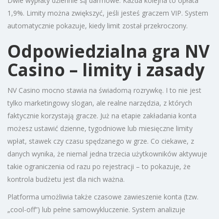
Dwie wypłaty dziennie są darmowe. Każda kolejna to opłata
1,9%. Limity można zwiększyć, jeśli jesteś graczem VIP. System
automatycznie pokazuje, kiedy limit został przekroczony.
Odpowiedzialna gra NV
Casino – limity i zasady
NV Casino mocno stawia na świadomą rozrywkę. I to nie jest
tylko marketingowy slogan, ale realne narzędzia, z których
faktycznie korzystają gracze. Już na etapie zakładania konta
możesz ustawić dzienne, tygodniowe lub miesięczne limity
wpłat, stawek czy czasu spędzanego w grze. Co ciekawe, z
danych wynika, że niemal jedna trzecia użytkowników aktywuje
takie ograniczenia od razu po rejestracji – to pokazuje, że
kontrola budżetu jest dla nich ważna.
Platforma umożliwia także czasowe zawieszenie konta (tzw.
„cool-off”) lub pełne samowykluczenie. System analizuje