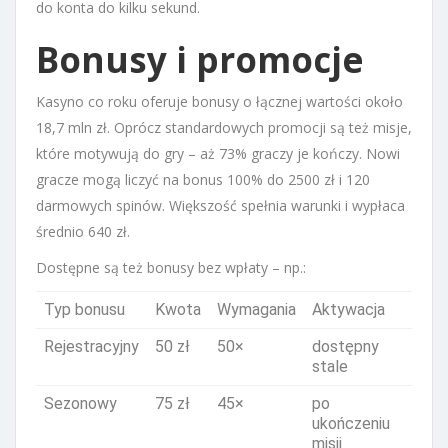
do konta do kilku sekund.
Bonusy i promocje
Kasyno co roku oferuje bonusy o łącznej wartości około
18,7 mln zł. Oprócz standardowych promocji są też misje,
które motywują do gry – aż 73% graczy je kończy. Nowi
gracze mogą liczyć na bonus 100% do 2500 zł i 120
darmowych spinów. Większość spełnia warunki i wypłaca
średnio 640 zł.
Dostępne są też bonusy bez wpłaty – np.:
Typ bonusu
Kwota
Wymagania
Aktywacja
Rejestracyjny
50 zł
50×
dostępny
stale
Sezonowy
75 zł
45×
po
ukończeniu
misji