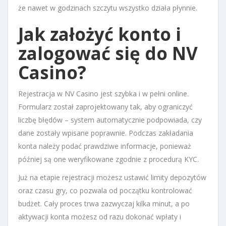
że nawet w godzinach szczytu wszystko działa płynnie.
Jak założyć konto i
zalogować się do NV
Casino?
Rejestracja w NV Casino jest szybka i w pełni online.
Formularz został zaprojektowany tak, aby ograniczyć
liczbę błędów – system automatycznie podpowiada, czy
dane zostały wpisane poprawnie. Podczas zakładania
konta należy podać prawdziwe informacje, ponieważ
później są one weryfikowane zgodnie z procedurą KYC.
Już na etapie rejestracji możesz ustawić limity depozytów
oraz czasu gry, co pozwala od początku kontrolować
budżet. Cały proces trwa zazwyczaj kilka minut, a po
aktywacji konta możesz od razu dokonać wpłaty i