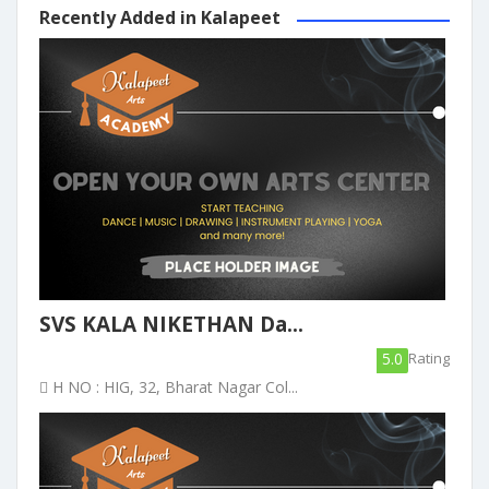
Recently Added in Kalapeet
SVS KALA NIKETHAN Da...
5.0
Rating
H NO : HIG, 32, Bharat Nagar Col...