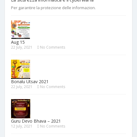
Per garantire la protezione delle informazion.
Aug 15
22 July, 2021
No Comments
Bonalu Utsav 2021
22 July, 2021
No Comments
Guru Devo Bhava – 2021
12 July, 2021
No Comments