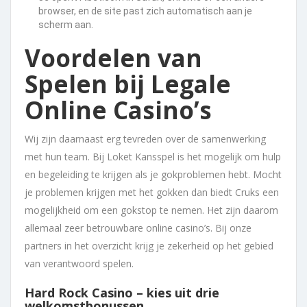
browser, en de site past zich automatisch aan je
scherm aan.
Voordelen van
Spelen bij Legale
Online Casino’s
Wij zijn daarnaast erg tevreden over de samenwerking
met hun team. Bij Loket Kansspel is het mogelijk om hulp
en begeleiding te krijgen als je gokproblemen hebt. Mocht
je problemen krijgen met het gokken dan biedt Cruks een
mogelijkheid om een gokstop te nemen. Het zijn daarom
allemaal zeer betrouwbare online casino’s. Bij onze
partners in het overzicht krijg je zekerheid op het gebied
van verantwoord spelen.
Hard Rock Casino – kies uit drie
welkomstbonussen