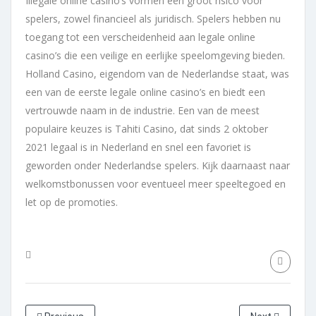
Illegale online casino’s vormen een groot risico voor
spelers, zowel financieel als juridisch. Spelers hebben nu
toegang tot een verscheidenheid aan legale online
casino’s die een veilige en eerlijke speelomgeving bieden.
Holland Casino, eigendom van de Nederlandse staat, was
een van de eerste legale online casino’s en biedt een
vertrouwde naam in de industrie. Een van de meest
populaire keuzes is Tahiti Casino, dat sinds 2 oktober
2021 legaal is in Nederland en snel een favoriet is
geworden onder Nederlandse spelers. Kijk daarnaast naar
welkomstbonussen voor eventueel meer speeltegoed en
let op de promoties.