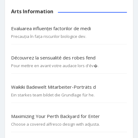
Arts Information
Evaluarea influenței factorilor de medi
Precauția în fața riscurilor biologice dev.
Découvrez la sensualité des robes fend
Pour mettre en avant votre audace lors d'év�.
Waikiki Badewelt Mitarbeiter-Porträts d
Ein starkes team bildet die Grundlage für he.
Maximizing Your Perth Backyard for Enter
Choose a covered alfresco design with adjusta.