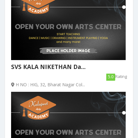
SVS KALA NIKETHAN Da...
5.0
Rating
H NO : HIG, 32, Bharat Nagar Col...