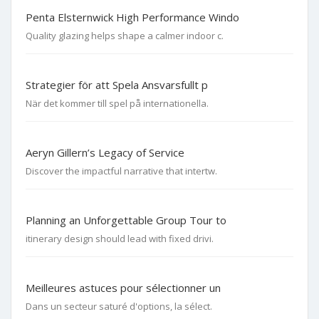
Penta Elsternwick High Performance Windo
Quality glazing helps shape a calmer indoor c.
Strategier för att Spela Ansvarsfullt p
När det kommer till spel på internationella.
Aeryn Gillern’s Legacy of Service
Discover the impactful narrative that intertw.
Planning an Unforgettable Group Tour to
itinerary design should lead with fixed drivi.
Meilleures astuces pour sélectionner un
Dans un secteur saturé d'options, la sélect.