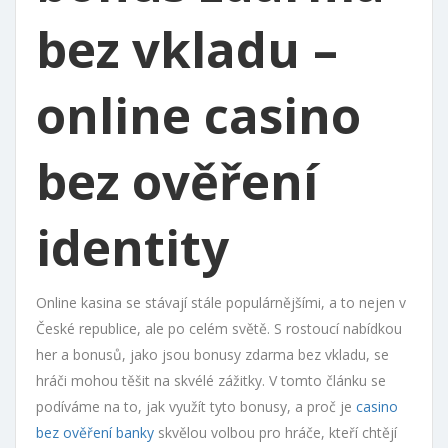
bez vkladu –
online casino
bez ověření
identity
Online kasina se stávají stále populárnějšími, a to nejen v
České republice, ale po celém světě. S rostoucí nabídkou
her a bonusů, jako jsou bonusy zdarma bez vkladu, se
hráči mohou těšit na skvélé zážitky. V tomto článku se
podíváme na to, jak využít tyto bonusy, a proč je
casino
bez ověření banky
skvělou volbou pro hráče, kteří chtějí