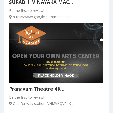
SURABHI VINAYAKA MAC...
Be the first to review!
https://www.google.com/maps/plac...
Pranavam Theatre 4K ...
Be the first to review!
Opp Railway station, VHMV+QVP, K...