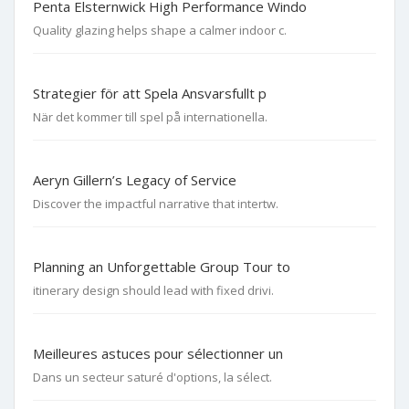
Penta Elsternwick High Performance Windo
Quality glazing helps shape a calmer indoor c.
Strategier för att Spela Ansvarsfullt p
När det kommer till spel på internationella.
Aeryn Gillern’s Legacy of Service
Discover the impactful narrative that intertw.
Planning an Unforgettable Group Tour to
itinerary design should lead with fixed drivi.
Meilleures astuces pour sélectionner un
Dans un secteur saturé d'options, la sélect.