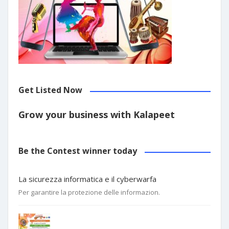
Get Listed Now
Grow your business with Kalapeet
Be the Contest winner today
La sicurezza informatica e il cyberwarfa
Per garantire la protezione delle informazion.