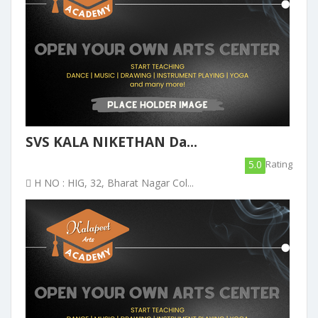
SVS KALA NIKETHAN Da...
5.0
Rating
H NO : HIG, 32, Bharat Nagar Col...