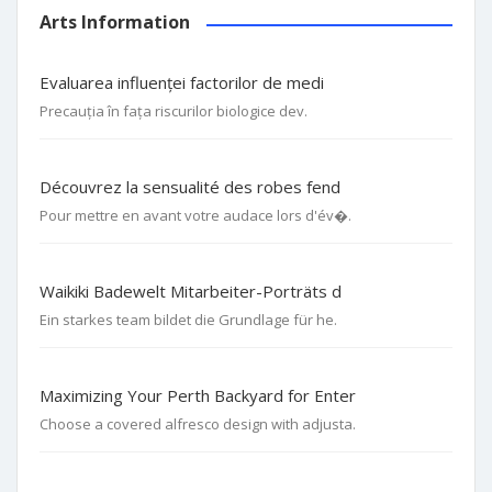
Arts Information
Evaluarea influenței factorilor de medi
Precauția în fața riscurilor biologice dev.
Découvrez la sensualité des robes fend
Pour mettre en avant votre audace lors d'év�.
Waikiki Badewelt Mitarbeiter-Porträts d
Ein starkes team bildet die Grundlage für he.
Maximizing Your Perth Backyard for Enter
Choose a covered alfresco design with adjusta.