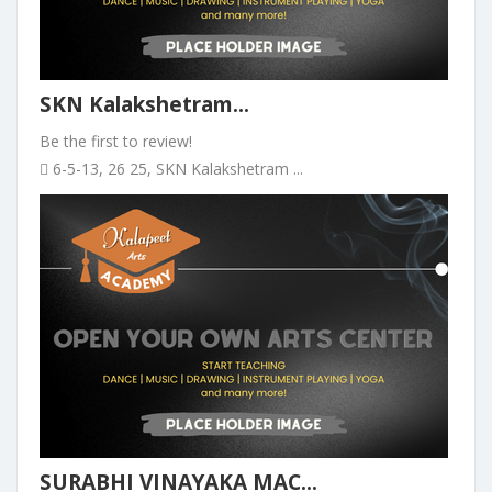
SKN Kalakshetram...
Be the first to review!
6-5-13, 26 25, SKN Kalakshetram ...
SURABHI VINAYAKA MAC...