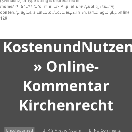
BonusBuy: Das
($version2) of type string is deprecated in
/home/u175452495/domains/kalapeet.com/public_html/wp-
content/plugins/elementor/core/experiments/manager.php
on line
129
wahre
KostenundNutze
» Online-
Kommentar
Kirchenrecht
Uncategorized
K.S Vijetha Naomi
No Comments