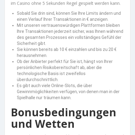
im Casino ohne 5 Sekunden Regel gespielt werden kann.
Sobald Sie drin sind, können Sie Ihre Limits ändern und
einen Verlauf Ihrer Transaktionen in € anzeigen.
Mit unseren vertrauenswürdigen Plattformen bleiben
Ihre Transaktionen jederzeit sicher, was Ihnen während
des gesamten Prozesses ein vollständiges Gefühl der
Sicherheit gibt.
Sie können bereits ab 10 € einzahlen und bis zu 20 €
herausnehmen.
Ob der Anbieter perfekt für Sie ist, hängt von Ihrer
persönlichen Risikobereitschaft ab, aber die
technologische Basis ist zweifellos
überdurchschnittlich.
Es gibt auch viele Online-Slots, die über
Gewinnmöglichkeiten verfügen, von denen man in der
Spielhalle nur träumen kann.
Bonusbedingungen
und Wetten