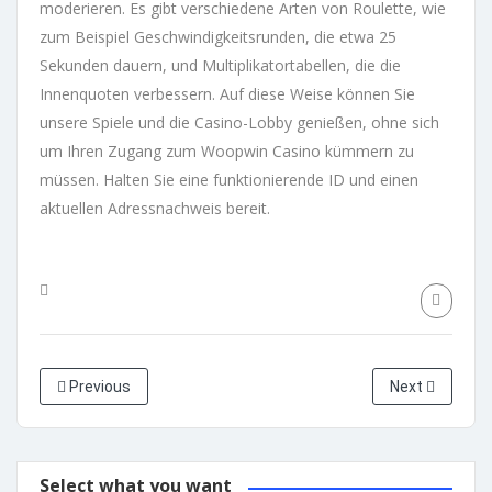
moderieren. Es gibt verschiedene Arten von Roulette, wie
zum Beispiel Geschwindigkeitsrunden, die etwa 25
Sekunden dauern, und Multiplikatortabellen, die die
Innenquoten verbessern. Auf diese Weise können Sie
unsere Spiele und die Casino-Lobby genießen, ohne sich
um Ihren Zugang zum Woopwin Casino kümmern zu
müssen. Halten Sie eine funktionierende ID und einen
aktuellen Adressnachweis bereit.
Previous
Next
Select what you want