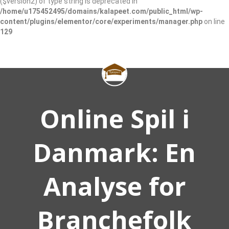
($version2) of type string is deprecated in
/home/u175452495/domains/kalapeet.com/public_html/wp-
content/plugins/elementor/core/experiments/manager.php
on line
129
SIGN IN
Online Spil i
ADD LISTING
Danmark: En
Analyse for
Branchefolk