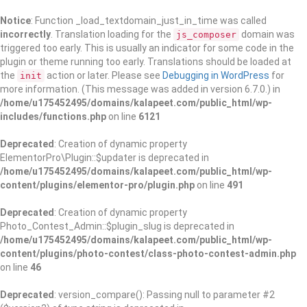
Notice
: Function _load_textdomain_just_in_time was called
incorrectly
. Translation loading for the
domain was
js_composer
triggered too early. This is usually an indicator for some code in the
plugin or theme running too early. Translations should be loaded at
the
action or later. Please see
Debugging in WordPress
for
init
more information. (This message was added in version 6.7.0.) in
/home/u175452495/domains/kalapeet.com/public_html/wp-
includes/functions.php
on line
6121
Deprecated
: Creation of dynamic property
ElementorPro\Plugin::$updater is deprecated in
/home/u175452495/domains/kalapeet.com/public_html/wp-
content/plugins/elementor-pro/plugin.php
on line
491
Deprecated
: Creation of dynamic property
Photo_Contest_Admin::$plugin_slug is deprecated in
/home/u175452495/domains/kalapeet.com/public_html/wp-
content/plugins/photo-contest/class-photo-contest-admin.php
on line
46
Deprecated
: version_compare(): Passing null to parameter #2