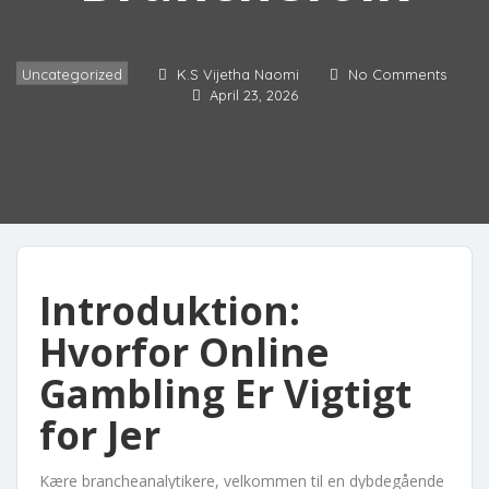
Uncategorized
K.S Vijetha Naomi
No Comments
April 23, 2026
Introduktion:
Hvorfor Online
Gambling Er Vigtigt
for Jer
Kære brancheanalytikere, velkommen til en dybdegående