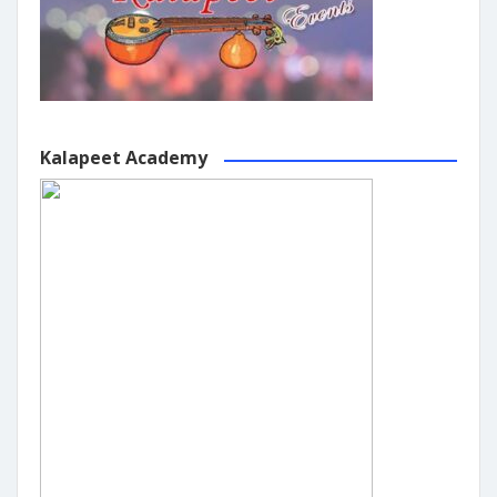
Kalapeet Academy