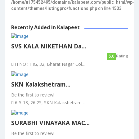
/home/u175452495/domains/kalapeet.com/public_html/wp-
content/themes/listingpro/functions.php
on line
1533
Recently Added in Kalapeet
SVS KALA NIKETHAN Da...
5.0
Rating
H NO : HIG, 32, Bharat Nagar Col...
SKN Kalakshetram...
Be the first to review!
6-5-13, 26 25, SKN Kalakshetram ...
SURABHI VINAYAKA MAC...
Be the first to review!