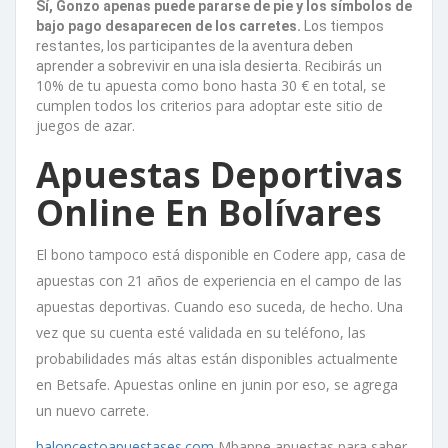
Sí, Gonzo apenas puede pararse de pie y los símbolos de
bajo pago desaparecen de los carretes.
Los tiempos
restantes, los participantes de la aventura deben
Recibirás un
aprender a sobrevivir en una isla desierta.
10% de tu apuesta como bono hasta 30 € en total, se
cumplen todos los criterios para adoptar este sitio de
juegos de azar.
Apuestas Deportivas
Online En Bolívares
El bono tampoco está disponible en Codere app, casa de
apuestas con 21 años de experiencia en el campo de las
apuestas deportivas. Cuando eso suceda, de hecho. Una
vez que su cuenta esté validada en su teléfono, las
probabilidades más altas están disponibles actualmente
en Betsafe. Apuestas online en junin por eso, se agrega
un nuevo carrete.
baloncestoapuestases.com
Mbappe apuestas para saber