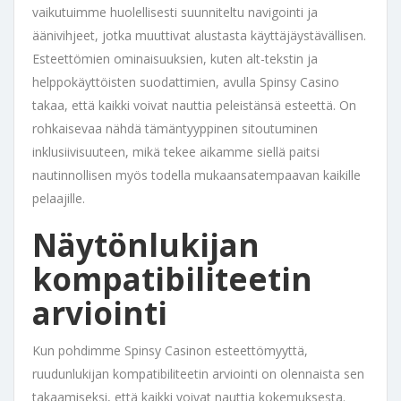
vaikutuimme huolellisesti suunniteltu navigointi ja
äänivihjeet, jotka muuttivat alustasta käyttäjäystävällisen.
Esteettömien ominaisuuksien, kuten alt-tekstin ja
helppokäyttöisten suodattimien, avulla Spinsy Casino
takaa, että kaikki voivat nauttia peleistänsä esteettä. On
rohkaisevaa nähdä tämäntyyppinen sitoutuminen
inklusiivisuuteen, mikä tekee aikamme siellä paitsi
nautinnollisen myös todella mukaansatempaavan kaikille
pelaajille.
Näytönlukijan
kompatibiliteetin
arviointi
Kun pohdimme Spinsy Casinon esteettömyyttä,
ruudunlukijan kompatibiliteetin arviointi on olennaista sen
takaamiseksi, että kaikki voivat nauttia kokemuksesta.