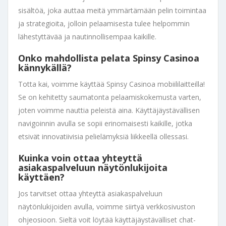
sisältöä, joka auttaa meitä ymmärtämään pelin toimintaa
ja strategioita, jolloin pelaamisesta tulee helpommin
lähestyttävää ja nautinnollisempaa kaikille.
Onko mahdollista pelata Spinsy Casinoa
kännykällä?
Totta kai, voimme käyttää Spinsy Casinoa mobiililaitteilla!
Se on kehitetty saumatonta pelaamiskokemusta varten,
joten voimme nauttia peleistä aina. Käyttäjäystävällisen
navigoinnin avulla se sopii erinomaisesti kaikille, jotka
etsivät innovatiivisia pelielämyksiä liikkeellä ollessasi.
Kuinka voin ottaa yhteyttä
asiakaspalveluun näytönlukijoita
käyttäen?
Jos tarvitset ottaa yhteyttä asiakaspalveluun
näytönlukijoiden avulla, voimme siirtyä verkkosivuston
ohjeosioon. Sieltä voit löytää käyttäjäystävälliset chat-