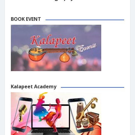
BOOK EVENT
Kalapeet Academy