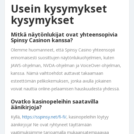
Usein kysymykset
kysymykset
Mitkä näytönlukijat ovat yhteensopivia
Spinsy Casinon kanssa?
Olemme huomanneet, että Spinsy Casino yhteensopii
erinomaisesti suosittujen näytönlukuohjelmien, kuten
JAWS-ohjelman, NVDA-ohjelman ja VoiceOver-ohjelman,
kanssa. Nämä vaihtoehdot auttavat takaamaan
esteettömän pelikokemuksen, jonka avulla jokainen
voivat nauttia online-pelaamisen hauskuudesta yhdessä.
Ovatko kasinopeleihin saatavilla
äänikirjoja?
Kyllä,
https://sspinsy.net/fi-fi/
, kasinopeleihin löytyy
äänikirjoja! Ne ovat ryhtyneet täyttämään
vaatimuksiimme tarjoamalla mukaansatempaavaa