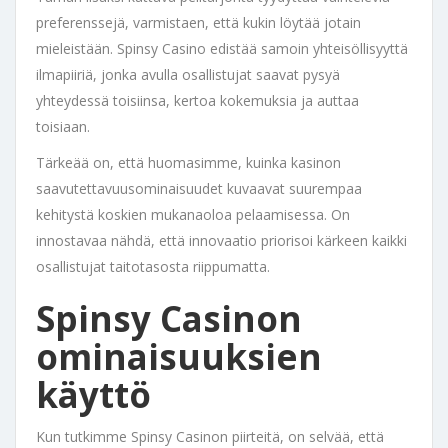
preferenssejä, varmistaen, että kukin löytää jotain
mieleistään. Spinsy Casino edistää samoin yhteisöllisyyttä
ilmapiiriä, jonka avulla osallistujat saavat pysyä
yhteydessä toisiinsa, kertoa kokemuksia ja auttaa
toisiaan.
Tärkeää on, että huomasimme, kuinka kasinon
saavutettavuusominaisuudet kuvaavat suurempaa
kehitystä koskien mukanaoloa pelaamisessa. On
innostavaa nähdä, että innovaatio priorisoi kärkeen kaikki
osallistujat taitotasosta riippumatta.
Spinsy Casinon
ominaisuuksien
käyttö
Kun tutkimme Spinsy Casinon piirteitä, on selvää, että