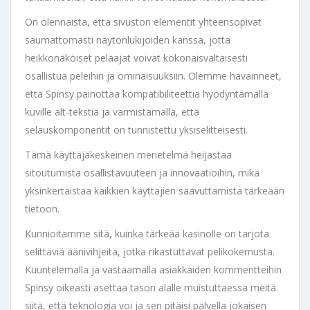
On olennaista, että sivuston elementit yhteensopivat
saumattomasti näytönlukijoiden kanssa, jotta
heikkonäköiset pelaajat voivat kokonaisvaltaisesti
osallistua peleihin ja ominaisuuksiin. Olemme havainneet,
että Spinsy painottaa kompatibiliteettia hyödyntämällä
kuville alt-tekstiä ja varmistamalla, että
selauskomponentit on tunnistettu yksiselitteisesti.
Tämä käyttäjäkeskeinen menetelmä heijastaa
sitoutumista osallistavuuteen ja innovaatioihin, mikä
yksinkertaistaa kaikkien käyttäjien saavuttamista tärkeään
tietoon.
Kunnioitamme sitä, kuinka tärkeää kasinolle on tarjota
selittäviä äänivihjeitä, jotka rikastuttavat pelikokemusta.
Kuuntelemalla ja vastaamalla asiakkaiden kommentteihin
Spinsy oikeasti asettaa tason alalle muistuttaessa meitä
siitä, että teknologia voi ja sen pitäisi palvella jokaisen