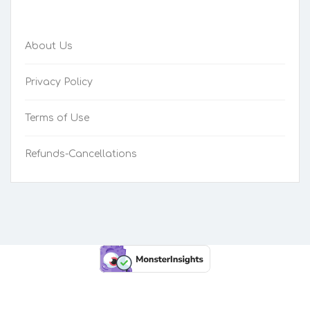
About Us
Privacy Policy
Terms of Use
Refunds-Cancellations