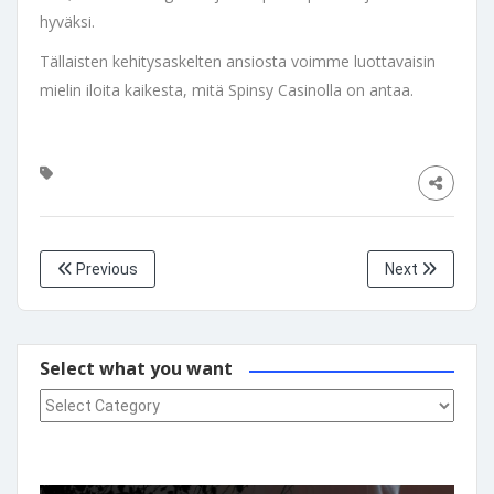
hyväksi.
Tällaisten kehitysaskelten ansiosta voimme luottavaisin
mielin iloita kaikesta, mitä Spinsy Casinolla on antaa.
Previous
Next
Select what you want
Select what you want