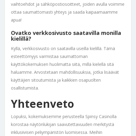
vaihtoehdot ja sähköpostiosoitteet, joiden avulla voimme
ottaa saumattomasti yhteys ja saada kaipaamaamme
apua!
Ovatko verkkosivusto saatavilla monilla
kielillä?
Kyllä, verkkosivusto on saatavilla useilla kielillä. Tämä
esteettömyys varmistaa saumattoman
käyttökokemuksen huolimatta siitä, millä kielellä sitä
haluamme. Arvostetaan mahdollisuuksia, jotka lisäävät
käyttäjien sitoutumista ja kaikkien osapuolten
osallistumista.
Yhteenveto
Lopuksi, kokemuksemme perusteella Spinsy Casinolla
korostaa näytönlukijan saavutettavuuden merkitystä
inklusiivisen peliympäristön luomisessa. Meihin