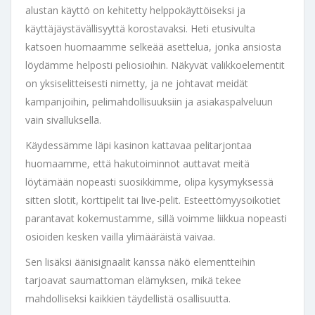
alustan käyttö on kehitetty helppokäyttöiseksi ja
käyttäjäystävällisyyttä korostavaksi. Heti etusivulta
katsoen huomaamme selkeää asettelua, jonka ansiosta
löydämme helposti peliosioihin. Näkyvät valikkoelementit
on yksiselitteisesti nimetty, ja ne johtavat meidät
kampanjoihin, pelimahdollisuuksiin ja asiakaspalveluun
vain sivalluksella.
Käydessämme läpi kasinon kattavaa pelitarjontaa
huomaamme, että hakutoiminnot auttavat meitä
löytämään nopeasti suosikkimme, olipa kysymyksessä
sitten slotit, korttipelit tai live-pelit. Esteettömyysoikotiet
parantavat kokemustamme, sillä voimme liikkua nopeasti
osioiden kesken vailla ylimääräistä vaivaa.
Sen lisäksi äänisignaalit kanssa näkö elementteihin
tarjoavat saumattoman elämyksen, mikä tekee
mahdolliseksi kaikkien täydellistä osallisuutta.