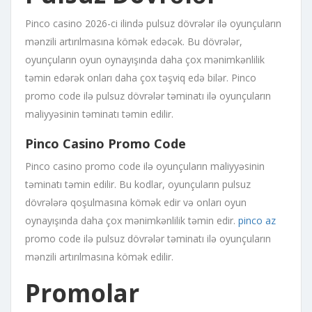
Pinco casino 2026-ci ilində pulsuz dövrələr ilə oyunçuların
mənzili artırılmasına kömək edəcək. Bu dövrələr,
oyunçuların oyun oynayışında daha çox mənimkənlilik
təmin edərək onları daha çox təşviq edə bilər. Pinco
promo code ilə pulsuz dövrələr təminatı ilə oyunçuların
maliyyəsinin təminatı təmin edilir.
Pinco Casino Promo Code
Pinco casino promo code ilə oyunçuların maliyyəsinin
təminatı təmin edilir. Bu kodlar, oyunçuların pulsuz
dövrələrə qoşulmasına kömək edir və onları oyun
oynayışında daha çox mənimkənlilik təmin edir.
pinco az
promo code ilə pulsuz dövrələr təminatı ilə oyunçuların
mənzili artırılmasına kömək edilir.
Promolar