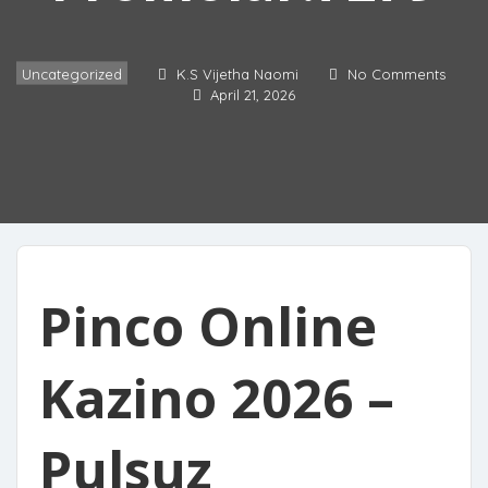
Uncategorized
K.S Vijetha Naomi
No Comments
April 21, 2026
Pinco Online
Kazino 2026 –
Pulsuz