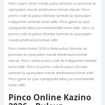
Pinco casino 2026-ci ilində pulsuz dövrələr və promolar ilə
oyunçuların mənzili artırılmasına kömək edəcək. Pinco
promo code ilə pulsuz dövrələr təminatı ilə oyunçuların
maliyyəsinin təminatı təmin edilir. Pinco game ilə oyun
oynayışında daha çox mənimkənlilik təmin edilir. Pinco az
promo code ilə pulsuz dövrələr təminatı ilə oyunçuların
mənzili artırılmasına kömək edilir.
Pinco online kazino 2026-ci ilində pulsuz dövrələr və
promolar ilə oyunçuların mənzili artırılmasına kömək
edəcək. Pinco casino promo code ilə maliyyəsinin təminatı
təmin edilir. Pinco az promo code ilə pulsuz dövrələr
təminatı ilə oyunçuların mənzili artırılmasına kömək edilir.
Pinco game ilə oyun oynayışında daha çox mənimkənlilik
təmin edilir.
Pinco Online Kazino