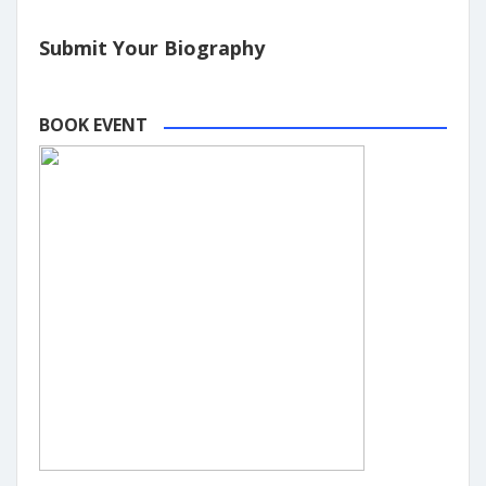
Submit Your Biography
BOOK EVENT