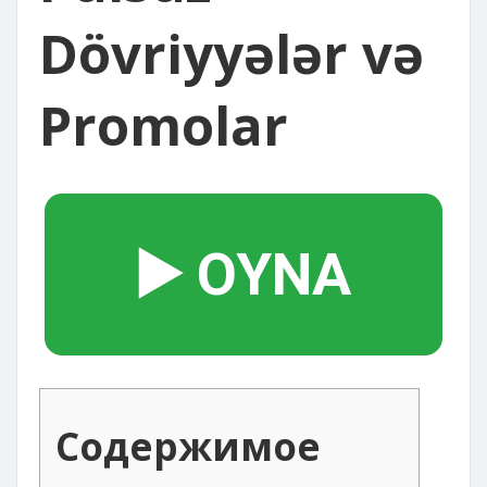
Dövriyyələr və
Promolar
▶️ OYNA
Содержимое