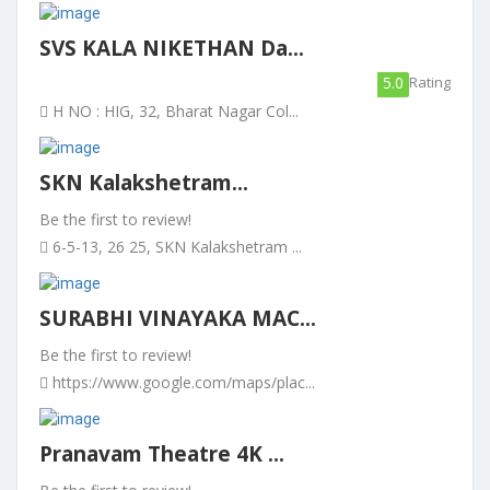
SVS KALA NIKETHAN Da...
5.0
Rating
H NO : HIG, 32, Bharat Nagar Col...
SKN Kalakshetram...
Be the first to review!
6-5-13, 26 25, SKN Kalakshetram ...
SURABHI VINAYAKA MAC...
Be the first to review!
https://www.google.com/maps/plac...
Pranavam Theatre 4K ...