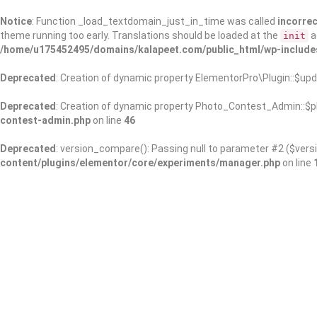
Notice
: Function _load_textdomain_just_in_time was called
incorrec
theme running too early. Translations should be loaded at the
a
init
/home/u175452495/domains/kalapeet.com/public_html/wp-include
Deprecated
: Creation of dynamic property ElementorPro\Plugin::$upd
Deprecated
: Creation of dynamic property Photo_Contest_Admin::$pl
contest-admin.php
on line
46
Deprecated
: version_compare(): Passing null to parameter #2 ($versi
content/plugins/elementor/core/experiments/manager.php
on line
About Us
Kalapeet Franchise
Kalapeet Academy
C