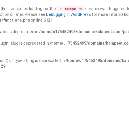
tly
. Translation loading for the
domain was triggered too
js_composer
ction or later. Please see
Debugging in WordPress
for more information
s/functions.php
on line
6121
ater is deprecated in
/home/u175452495/domains/kalapeet.com/publ
ugin_slug is deprecated in
/home/u175452495/domains/kalapeet.com
on2) of type string is deprecated in
/home/u175452495/domains/kala
129
ontests
NGO
Blog
Exp