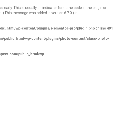
 early. This is usually an indicator for some code in the plugin or
. (This message was added in version 6.7.0.) in
ic_html/wp-content/plugins/elementor-pro/plugin.php
on line
491
/public_html/wp-content/plugins/photo-contest/class-photo-
peet.com/public_html/wp-
Sign In
Add Listing
lore Categories
Explore Locations