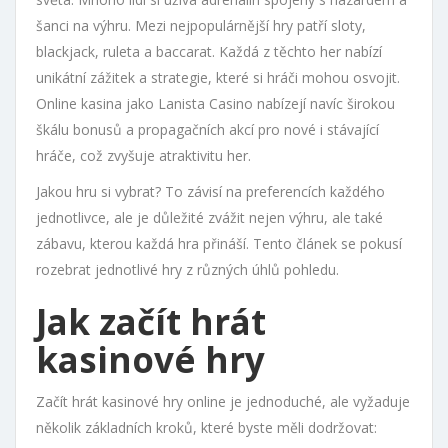
šanci na výhru. Mezi nejpopulárnější hry patří sloty,
blackjack, ruleta a baccarat. Každá z těchto her nabízí
unikátní zážitek a strategie, které si hráči mohou osvojit.
Online kasina jako Lanista Casino nabízejí navíc širokou
škálu bonusů a propagačních akcí pro nové i stávající
hráče, což zvyšuje atraktivitu her.
Jakou hru si vybrat? To závisí na preferencích každého
jednotlivce, ale je důležité zvážit nejen výhru, ale také
zábavu, kterou každá hra přináší. Tento článek se pokusí
rozebrat jednotlivé hry z různých úhlů pohledu.
Jak začít hrát
kasinové hry
Začít hrát kasinové hry online je jednoduché, ale vyžaduje
několik základních kroků, které byste měli dodržovat: