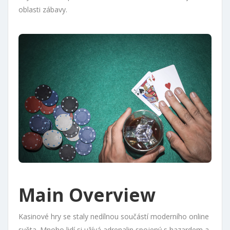
oblasti zábavy.
Main Overview
Kasinové hry se staly nedílnou součástí moderního online
světa. Mnoho lidí si užívá adrenalin spojený s hazardem a