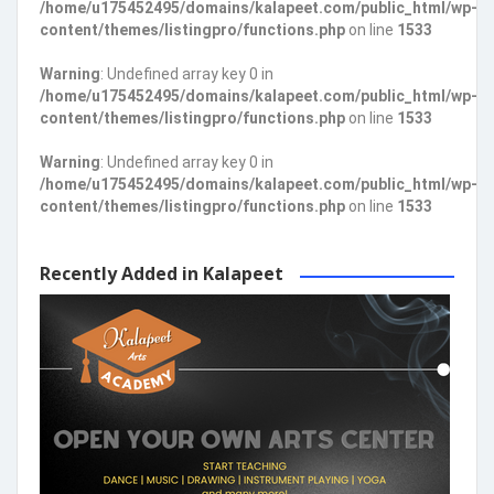
/home/u175452495/domains/kalapeet.com/public_html/wp-
content/themes/listingpro/functions.php
on line
1533
Warning
: Undefined array key 0 in
/home/u175452495/domains/kalapeet.com/public_html/wp-
content/themes/listingpro/functions.php
on line
1533
Warning
: Undefined array key 0 in
/home/u175452495/domains/kalapeet.com/public_html/wp-
content/themes/listingpro/functions.php
on line
1533
Recently Added in Kalapeet