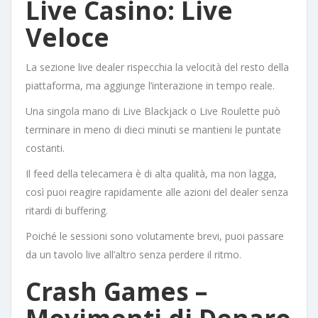
Live Casino: Live
Veloce
La sezione live dealer rispecchia la velocità del resto della
piattaforma, ma aggiunge l’interazione in tempo reale.
Una singola mano di Live Blackjack o Live Roulette può
terminare in meno di dieci minuti se mantieni le puntate
costanti.
Il feed della telecamera è di alta qualità, ma non lagga,
così puoi reagire rapidamente alle azioni del dealer senza
ritardi di buffering.
Poiché le sessioni sono volutamente brevi, puoi passare
da un tavolo live all’altro senza perdere il ritmo.
Crash Games –