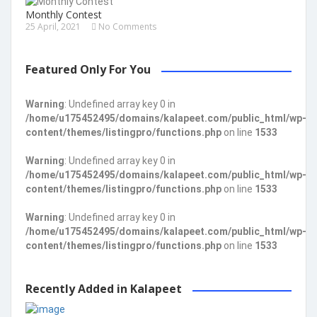
Monthly Contest
25 April, 2021
No Comments
Featured Only For You
Warning
: Undefined array key 0 in
/home/u175452495/domains/kalapeet.com/public_html/wp-
content/themes/listingpro/functions.php
on line
1533
Warning
: Undefined array key 0 in
/home/u175452495/domains/kalapeet.com/public_html/wp-
content/themes/listingpro/functions.php
on line
1533
Warning
: Undefined array key 0 in
/home/u175452495/domains/kalapeet.com/public_html/wp-
content/themes/listingpro/functions.php
on line
1533
Recently Added in Kalapeet