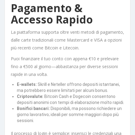
Pagamento &
Accesso Rapido
La piattaforma supporta oltre venti metodi di pagamento,
dalle carte tradizionali come Mastercard e VISA a opzioni
più recenti come Bitcoin e Litecoin.
Puoi finanziare il tuo conto con appena €10 e prelevare
fino a €500 al giorno—abbastanza per diverse sessioni
rapide in una volta.
E-wallets:
Skrill e Neteller offrono depositi istantanei,
ma potrebbero essere limitati per alcuni bonus.
Criptovalute:
Bitcoin Cash e Dogecoin consentono
depositi anonimi con tempi di elaborazione molto rapidi.
Bonifici bancari:
Disponibili, ma possono richiedere un
giorno lavorativo; ideali per somme maggiori dopo più
sessioni.
Il processo di login è semplice: inserisci le credenziali una