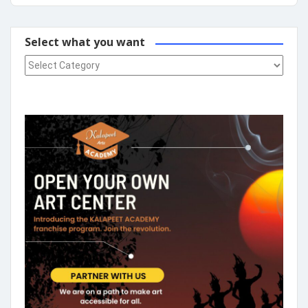
Select what you want
Select what you want