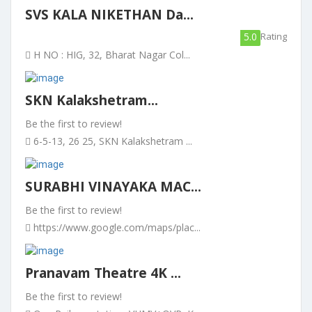
SVS KALA NIKETHAN Da...
5.0
Rating
H NO : HIG, 32, Bharat Nagar Col...
SKN Kalakshetram...
Be the first to review!
6-5-13, 26 25, SKN Kalakshetram ...
SURABHI VINAYAKA MAC...
Be the first to review!
https://www.google.com/maps/plac...
Pranavam Theatre 4K ...
Be the first to review!