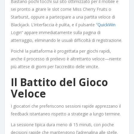
Bastano pochi tocchi sul sito ottimizzato per il mobile e
sei pronto a girare le slot come Miss Cherry Fruits o
Starburst, oppure a partecipare a una partita veloce di
Blackjack. L’interfaccia è pulita, e il pulsante “
QuickWin
Login” appare immediatamente sulla pagina di
atterraggio, eliminando le usuali difficoltà di registrazione.
Poiché la piattaforma è progettata per giochi rapidi,
anche il processo di prelievo è altrettanto veloce—niente
più attese di giorni per l’accredito delle vincite.
Il Battito del Gioco
Veloce
I giocatori che preferiscono sessioni rapide apprezzano il
feedback istantaneo rispetto a strategie a lungo termine.
La sessione tipica dura meno di 15 minuti, con poche
decisioni rapide che mantengono l’adrenalina alle stelle.