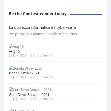
Be the Contest winner today
La sicurezza informatica e il cyberwarfa
Per garantire la protezione delle informazion.
Aug 15
22 July, 2021
No Comments
Bonalu Utsav 2021
22 July, 2021
No Comments
Guru Devo Bhava – 2021
12 July, 2021
No Comments