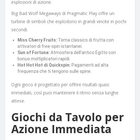
esplosioni di azione.
Big Bad Wolf Megaways di Pragmatic Play offre un
turbine di simboli che esplodono in grandi vincite in pochi
secondi.
Miss Cherry Fruits:
Tema classico di frutta con
attivatori di free-spin istantanei.
Sun of Fortune:
Atmosfera dell’antico Egitto con
bonus moltiplicatori rapidi.
Hot Hot Hot di Quickspin:
Pagamenti ad alta
frequenza che ti tengono sulle spine.
Ogni gioco è progettato per offrire risultati quasi
immediati, così puoi mantenere il ritmo senza lunghe
attese.
Giochi da Tavolo per
Azione Immediata