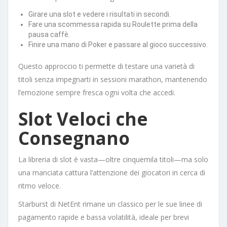
Girare una slot e vedere i risultati in secondi.
Fare una scommessa rapida su Roulette prima della
pausa caffè.
Finire una mano di Poker e passare al gioco successivo.
Questo approccio ti permette di testare una varietà di
titoli senza impegnarti in sessioni marathon, mantenendo
l’emozione sempre fresca ogni volta che accedi.
Slot Veloci che
Consegnano
La libreria di slot è vasta—oltre cinquemila titoli—ma solo
una manciata cattura l’attenzione dei giocatori in cerca di
ritmo veloce.
Starburst di NetEnt rimane un classico per le sue linee di
pagamento rapide e bassa volatilità, ideale per brevi