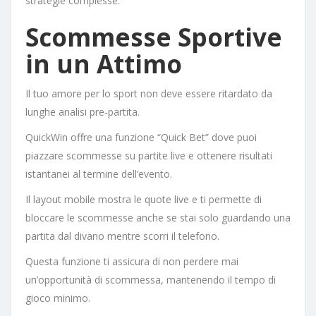
strategie complesse.
Scommesse Sportive
in un Attimo
Il tuo amore per lo sport non deve essere ritardato da
lunghe analisi pre‑partita.
QuickWin offre una funzione “Quick Bet” dove puoi
piazzare scommesse su partite live e ottenere risultati
istantanei al termine dell’evento.
Il layout mobile mostra le quote live e ti permette di
bloccare le scommesse anche se stai solo guardando una
partita dal divano mentre scorri il telefono.
Questa funzione ti assicura di non perdere mai
un’opportunità di scommessa, mantenendo il tempo di
gioco minimo.