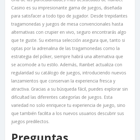
Casino es su impresionante gama de juegos, diseñada
para satisfacer a todo tipo de jugador. Desde trepidantes
tragamonedas y juegos de mesa convencionales hasta
alternativas con crupier en vivo, seguro encontrarás algo
que te guste. Su extensa selección asegura que, tanto si
optas por la adrenalina de las tragamonedas como la
estrategia del póker, siempre habrá una alternativa que
se acomode a tu estilo. Además, Rainbet actualiza con
regularidad su catálogo de juegos, introduciendo nuevos
lanzamientos que conservan la experiencia fresca y
atractiva. Gracias a su búsqueda fácil, puedes explorar sin
dificultad las diferentes categorías de juegos. Esta
variedad no solo enriquece tu experiencia de juego, sino
que también facilita a los nuevos usuarios descubrir sus
juegos predilectos.
Preguntas