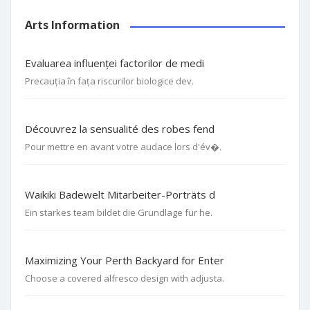
Arts Information
Evaluarea influenței factorilor de medi
Precauția în fața riscurilor biologice dev.
Découvrez la sensualité des robes fend
Pour mettre en avant votre audace lors d'év�.
Waikiki Badewelt Mitarbeiter-Porträts d
Ein starkes team bildet die Grundlage für he.
Maximizing Your Perth Backyard for Enter
Choose a covered alfresco design with adjusta.