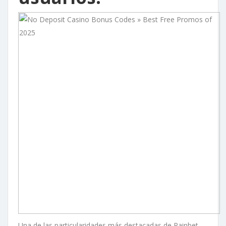
Una de las particularidades más destacadas de Rainbet