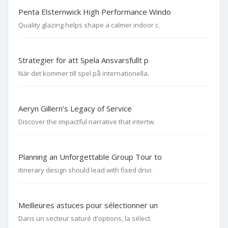
Penta Elsternwick High Performance Windo
Quality glazing helps shape a calmer indoor c.
Strategier för att Spela Ansvarsfullt p
När det kommer till spel på internationella.
Aeryn Gillern’s Legacy of Service
Discover the impactful narrative that intertw.
Planning an Unforgettable Group Tour to
itinerary design should lead with fixed drivi.
Meilleures astuces pour sélectionner un
Dans un secteur saturé d'options, la sélect.