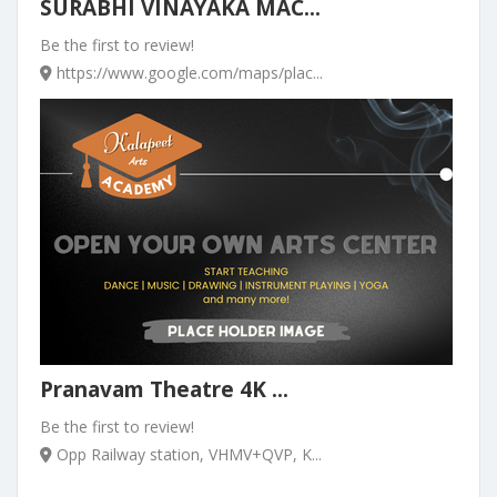
SURABHI VINAYAKA MAC...
Be the first to review!
https://www.google.com/maps/plac...
Pranavam Theatre 4K ...
Be the first to review!
Opp Railway station, VHMV+QVP, K...