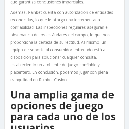
que garantiza conclusiones imparciales.
Además, Rainbet cuenta con autorización de entidades
reconocidas, lo que le otorga una incrementada
confiabilidad. Las inspecciones regulares aseguran el
observancia de los estándares del campo, lo que nos
proporciona la certeza de su rectitud. Asimismo, un
equipo de soporte al consumidor entrenado está a
disposición para solucionar cualquier consulta,
estableciendo un ambiente de juego confiable y
placentero. En conclusión, podemos jugar con plena
tranquilidad en Rainbet Casino.
Una amplia gama de
opciones de juego
para cada uno de los
usuarios.