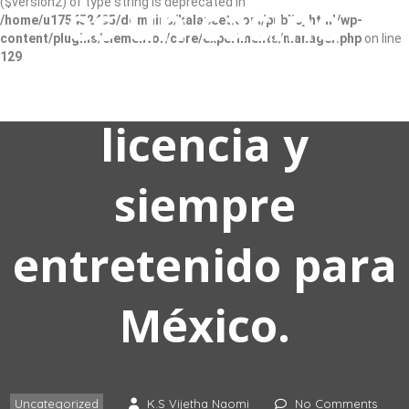
es un casino
($version2) of type string is deprecated in
/home/u175452495/domains/kalapeet.com/public_html/wp-
content/plugins/elementor/core/experiments/manager.php
on line
129
confiable, con
licencia y
siempre
entretenido para
México.
Uncategorized
K.S Vijetha Naomi
No Comments