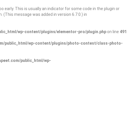
 early. This is usually an indicator for some code in the plugin or
. (This message was added in version 6.7.0.) in
ic_html/wp-content/plugins/elementor-pro/plugin.php
on line
491
/public_html/wp-content/plugins/photo-contest/class-photo-
peet.com/public_html/wp-
Sign In
Add Listing
Explore Categories
Explore Locations