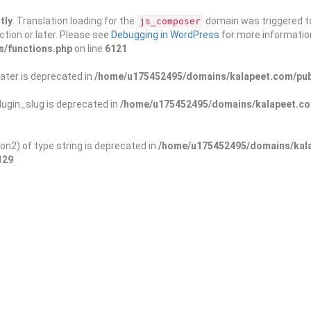
tly
. Translation loading for the
domain was triggered too
js_composer
ction or later. Please see
Debugging in WordPress
for more information
s/functions.php
on line
6121
ater is deprecated in
/home/u175452495/domains/kalapeet.com/publ
ugin_slug is deprecated in
/home/u175452495/domains/kalapeet.com
on2) of type string is deprecated in
/home/u175452495/domains/kala
129
Contests
NGO
Blog