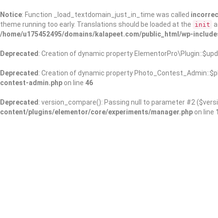
Notice
: Function _load_textdomain_just_in_time was called
incorrec
theme running too early. Translations should be loaded at the
a
init
/home/u175452495/domains/kalapeet.com/public_html/wp-include
Deprecated
: Creation of dynamic property ElementorPro\Plugin::$upd
Deprecated
: Creation of dynamic property Photo_Contest_Admin::$pl
contest-admin.php
on line
46
Deprecated
: version_compare(): Passing null to parameter #2 ($versi
content/plugins/elementor/core/experiments/manager.php
on line
About Us
Kalapeet Franchise
Kalapeet Academy