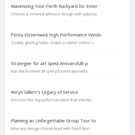
Maximizing Your Perth Backyard for Enter
Choose a covered alfresco design with adjusta.
Penta Elsternwick High Performance Windo
Quality glazing helps shape a calmer indoor c.
Strategier för att Spela Ansvarsfullt p
När det kommer till spel på internationella.
Aeryn Gillern’s Legacy of Service
Discover the impactful narrative that intertw.
Planning an Unforgettable Group Tour to
itinerary design should lead with fixed drivi.