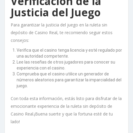
Verificación de la
Justicia del Juego
Para garantizar la justicia del juego en la ruleta sin
depósito de Casino Real, te recomiendo seguir estos
consejos:
Verifica que el casino tenga licencia y esté regulado por
una autoridad competente.
Lee las reseñas de otros jugadores para conocer su
experiencia con el casino.
Comprueba que el casino utilice un generador de
números aleatorios para garantizar la imparcialidad del
juego.
Con toda esta información, estás listo para disfrutar de la
emocionante experiencia de la ruleta sin depósito de
Casino Real.¡Buena suerte y que la fortuna esté de tu
lado!