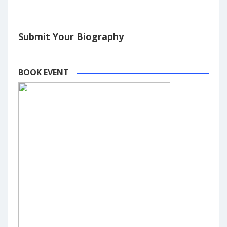
Submit Your Biography
BOOK EVENT