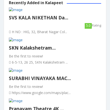
Recently Added in Kalapeet
SVS KALA NIKETHAN Da...
5.0
Rating
H NO : HIG, 32, Bharat Nagar Col...
SKN Kalakshetram...
Be the first to review!
6-5-13, 26 25, SKN Kalakshetram ...
SURABHI VINAYAKA MAC...
Be the first to review!
https://www.google.com/maps/plac...
Pranavam Theatre 4K ...