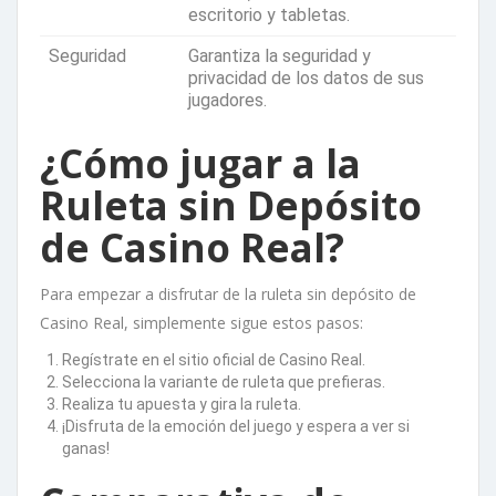
escritorio y tabletas.
Seguridad
Garantiza la seguridad y
privacidad de los datos de sus
jugadores.
¿Cómo jugar a la
Ruleta sin Depósito
de Casino Real?
Para empezar a disfrutar de la ruleta sin depósito de
Casino Real, simplemente sigue estos pasos:
Regístrate en el sitio oficial de Casino Real.
Selecciona la variante de ruleta que prefieras.
Realiza tu apuesta y gira la ruleta.
¡Disfruta de la emoción del juego y espera a ver si
ganas!