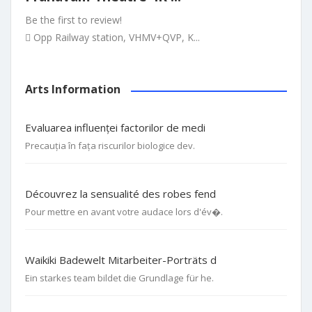
Be the first to review!
Opp Railway station, VHMV+QVP, K...
Arts Information
Evaluarea influenței factorilor de medi
Precauția în fața riscurilor biologice dev.
Découvrez la sensualité des robes fend
Pour mettre en avant votre audace lors d'év�.
Waikiki Badewelt Mitarbeiter-Porträts d
Ein starkes team bildet die Grundlage für he.