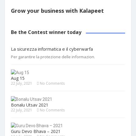
Grow your business with Kalapeet
Be the Contest winner today
La sicurezza informatica e il cyberwarfa
Per garantire la protezione delle informazion.
Aug 15
22 July, 2021
No Comments
Bonalu Utsav 2021
22 July, 2021
No Comments
Guru Devo Bhava – 2021