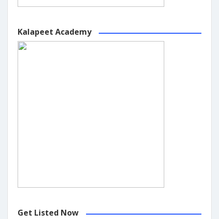
Kalapeet Academy
Get Listed Now