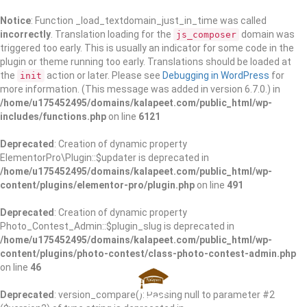
Notice
: Function _load_textdomain_just_in_time was called
incorrectly
. Translation loading for the
domain was
js_composer
triggered too early. This is usually an indicator for some code in the
plugin or theme running too early. Translations should be loaded at
the
action or later. Please see
Debugging in WordPress
for
init
more information. (This message was added in version 6.7.0.) in
/home/u175452495/domains/kalapeet.com/public_html/wp-
includes/functions.php
on line
6121
Deprecated
: Creation of dynamic property
ElementorPro\Plugin::$updater is deprecated in
/home/u175452495/domains/kalapeet.com/public_html/wp-
content/plugins/elementor-pro/plugin.php
on line
491
Deprecated
: Creation of dynamic property
Photo_Contest_Admin::$plugin_slug is deprecated in
/home/u175452495/domains/kalapeet.com/public_html/wp-
content/plugins/photo-contest/class-photo-contest-admin.php
on line
46
Deprecated
: version_compare(): Passing null to parameter #2