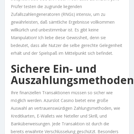
Prüfer testen die zugrunde liegenden
Zufallszahlengeneratoren (RNGs) intensiv, um zu
gewährleisten, daß sämtliche Ergebnisse vollkommen
willkürlich und unbestimmbar ist. Es gibt keine
Manipulation! Ich liebe diese Gewissheit, denn sie
bedeutet, dass alle Nutzer die selbe gerechte Gelegenheit
erhält und der Spielspaß im Mittelpunkt sich befindet.
Sichere Ein- und
Auszahlungsmethoden
Ihre finanziellen Transaktionen müssen so sicher wie
möglich werden. Azurslot Casino bietet eine große
Auswahl an vertrauenswürdigen Zahlungsmethoden, wie
Kreditkarten, E-Wallets wie Neteller und Skrill, und
Banküberweisungen. Jede Transaktion ist durch die
bereits erwähnte Verschlüsselung geschützt. Besonders