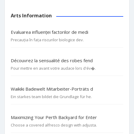
Arts Information
Evaluarea influenței factorilor de medi
Precauția în fața riscurilor biologice dev.
Découvrez la sensualité des robes fend
Pour mettre en avant votre audace lors d'év�.
Waikiki Badewelt Mitarbeiter-Porträts d
Ein starkes team bildet die Grundlage für he.
Maximizing Your Perth Backyard for Enter
Choose a covered alfresco design with adjusta.