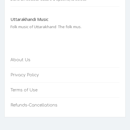
Uttarakhandi Music
Folk music of Uttarakhand The folk mus.
About Us
Privacy Policy
Terms of Use
Refunds-Cancellations