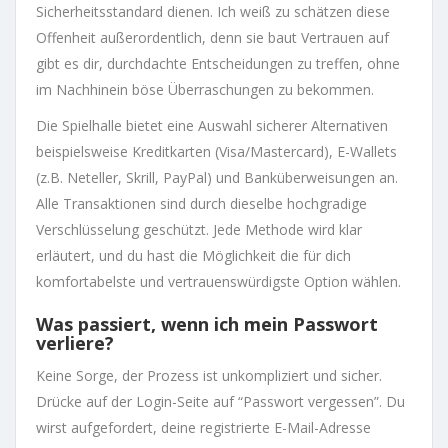
Sicherheitsstandard dienen. Ich weiß zu schätzen diese
Offenheit außerordentlich, denn sie baut Vertrauen auf
gibt es dir, durchdachte Entscheidungen zu treffen, ohne
im Nachhinein böse Überraschungen zu bekommen.
Die Spielhalle bietet eine Auswahl sicherer Alternativen
beispielsweise Kreditkarten (Visa/Mastercard), E-Wallets
(z.B. Neteller, Skrill, PayPal) und Banküberweisungen an.
Alle Transaktionen sind durch dieselbe hochgradige
Verschlüsselung geschützt. Jede Methode wird klar
erläutert, und du hast die Möglichkeit die für dich
komfortabelste und vertrauenswürdigste Option wählen.
Was passiert, wenn ich mein Passwort
verliere?
Keine Sorge, der Prozess ist unkompliziert und sicher.
Drücke auf der Login-Seite auf “Passwort vergessen”. Du
wirst aufgefordert, deine registrierte E-Mail-Adresse