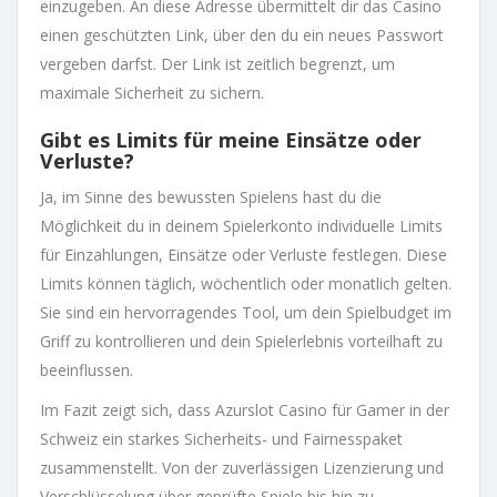
einzugeben. An diese Adresse übermittelt dir das Casino
einen geschützten Link, über den du ein neues Passwort
vergeben darfst. Der Link ist zeitlich begrenzt, um
maximale Sicherheit zu sichern.
Gibt es Limits für meine Einsätze oder
Verluste?
Ja, im Sinne des bewussten Spielens hast du die
Möglichkeit du in deinem Spielerkonto individuelle Limits
für Einzahlungen, Einsätze oder Verluste festlegen. Diese
Limits können täglich, wöchentlich oder monatlich gelten.
Sie sind ein hervorragendes Tool, um dein Spielbudget im
Griff zu kontrollieren und dein Spielerlebnis vorteilhaft zu
beeinflussen.
Im Fazit zeigt sich, dass Azurslot Casino für Gamer in der
Schweiz ein starkes Sicherheits- und Fairnesspaket
zusammenstellt. Von der zuverlässigen Lizenzierung und
Verschlüsselung über geprüfte Spiele bis hin zu