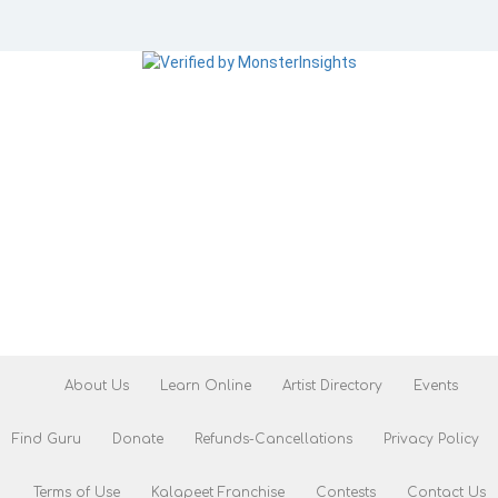
About Us
Learn Online
Artist Directory
Events
Find Guru
Donate
Refunds-Cancellations
Privacy Policy
Terms of Use
Kalapeet Franchise
Contests
Contact Us