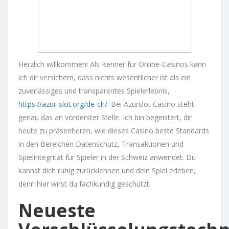
Herzlich willkommen! Als Kenner für Online-Casinos kann
ich dir versichern, dass nichts wesentlicher ist als ein
zuverlässiges und transparentes Spielerlebnis,
https://azur-slot.org/de-ch/
. Bei Azurslot Casino steht
genau das an vorderster Stelle. Ich bin begeistert, dir
heute zu präsentieren, wie dieses Casino beste Standards
in den Bereichen Datenschutz, Transaktionen und
Spielintegrität für Spieler in der Schweiz anwendet. Du
kannst dich ruhig zurücklehnen und dein Spiel erleben,
denn hier wirst du fachkundig geschützt.
Neueste