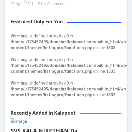
25 April, 2021
No Comments
Featured Only For You
Warning
: Undefined array key 0 in
/home/u175452495/domains/kalapeet.com/public_html/wp-
content/themes/listingpro/functions.php
on line
1533
Warning
: Undefined array key 0 in
/home/u175452495/domains/kalapeet.com/public_html/wp-
content/themes/listingpro/functions.php
on line
1533
Warning
: Undefined array key 0 in
/home/u175452495/domains/kalapeet.com/public_html/wp-
content/themes/listingpro/functions.php
on line
1533
Recently Added in Kalapeet
SVS KALA NIKETHAN Da...