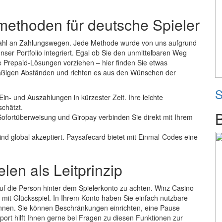
ethoden für deutsche Spieler
wahl an Zahlungswegen. Jede Methode wurde von uns aufgrund
 unser Portfolio integriert. Egal ob Sie den unmittelbaren Weg
 Prepaid-Lösungen vorziehen – hier finden Sie etwas
mäßigen Abständen und richten es aus den Wünschen der
S
Ein- und Auszahlungen in kürzester Zeit. Ihre leichte
chätzt.
Sofortüberweisung und Giropay verbinden Sie direkt mit Ihrem
ind global akzeptiert. Paysafecard bietet mit Einmal-Codes eine
len als Leitprinzip
uf die Person hinter dem Spielerkonto zu achten. Winz Casino
 mit Glücksspiel. In Ihrem Konto haben Sie einfach nutzbare
 können. Sie können Beschränkungen einrichten, eine Pause
port hilft Ihnen gerne bei Fragen zu diesen Funktionen zur