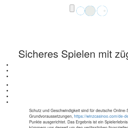
Sicheres Spielen mit zü
Schutz und Geschwindigkeit sind für deutsche Online-
Grundvoraussetzungen,
https://winzcasinoo.com/de-d
Punkte ausgerichtet. Das Ergebnis ist ein Spielerlebn
kümmern uns derweil um den verlässlichen finanzielle