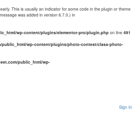
arly. This is usually an indicator for some code in the plugin or theme
 message was added in version 6.7.0.) in
c_html/wp-content/plugins/elementor-pro/plugin.php
on line
491
public_html/wp-content/plugins/photo-contest/class-photo-
eet.com/public_html/wp-
Sign In