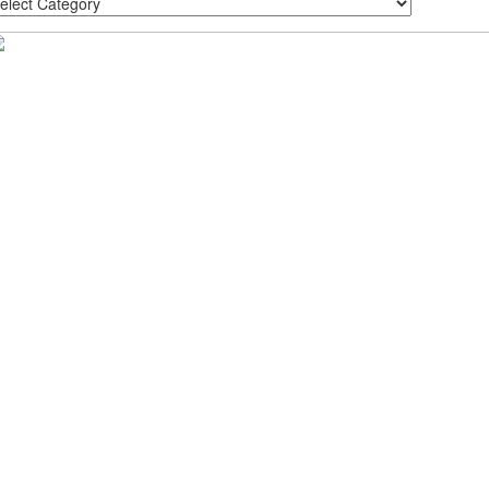
lect
hat
ou
ant