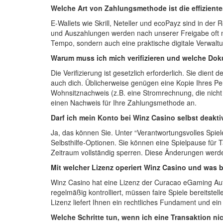
Welche Art von Zahlungsmethode ist die effizient
E-Wallets wie Skrill, Neteller und ecoPayz sind in der 
und Auszahlungen werden nach unserer Freigabe oft n
Tempo, sondern auch eine praktische digitale Verwalt
Warum muss ich mich verifizieren und welche Do
Die Verifizierung ist gesetzlich erforderlich. Sie di
auch dich. Üblicherweise genügen eine Kopie Ihres Pe
Wohnsitznachweis (z.B. eine Stromrechnung, die nicht 
einen Nachweis für Ihre Zahlungsmethode an.
Darf ich mein Konto bei Winz Casino selbst deakti
Ja, das können Sie. Unter “Verantwortungsvolles Spie
Selbsthilfe-Optionen. Sie können eine Spielpause für 
Zeitraum vollständig sperren. Diese Änderungen werden
Mit welcher Lizenz operiert Winz Casino und was 
Winz Casino hat eine Lizenz der Curacao eGaming Auth
regelmäßig kontrolliert, müssen faire Spiele bereitste
Lizenz liefert Ihnen ein rechtliches Fundament und ein
Welche Schritte tun, wenn ich eine Transaktion n