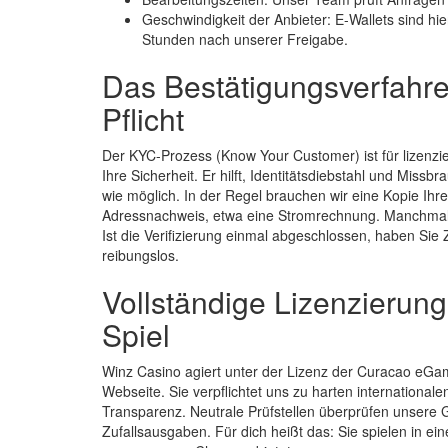
Geschwindigkeit der Anbieter: E-Wallets sind hier
Stunden nach unserer Freigabe.
Das Bestätigungsverfahre
Pflicht
Der KYC-Prozess (Know Your Customer) ist für lizenzie
Ihre Sicherheit. Er hilft, Identitätsdiebstahl und Mis
wie möglich. In der Regel brauchen wir eine Kopie Ih
Adressnachweis, etwa eine Stromrechnung. Manchmal i
Ist die Verifizierung einmal abgeschlossen, haben Sie 
reibungslos.
Vollständige Lizenzierung
Spiel
Winz Casino agiert unter der Lizenz der Curacao eGamin
Webseite. Sie verpflichtet uns zu harten internationalen
Transparenz. Neutrale Prüfstellen überprüfen unsere
Zufallsausgaben. Für dich heißt das: Sie spielen in ei