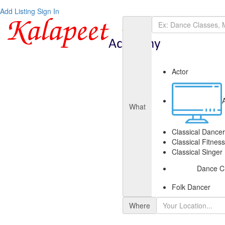
Add Listing
Sign In
Actor
What
Classical Dancer
Classical Fitnes
Classical Singer
Dance C
Folk Dancer
Where