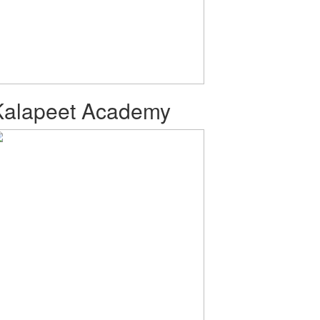
Kalapeet Academy