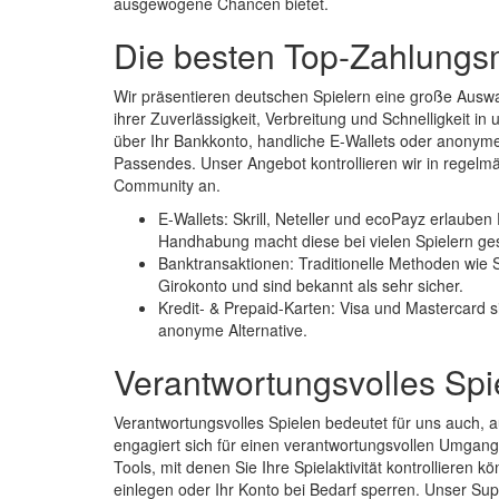
ausgewogene Chancen bietet.
Die besten Top-Zahlungsm
Wir präsentieren deutschen Spielern eine große Aus
ihrer Zuverlässigkeit, Verbreitung und Schnelligkeit in
über Ihr Bankkonto, handliche E-Wallets oder anonyme
Passendes. Unser Angebot kontrollieren wir in regel
Community an.
E-Wallets: Skrill, Neteller und ecoPayz erlauben 
Handhabung macht diese bei vielen Spielern ges
Banktransaktionen: Traditionelle Methoden wie 
Girokonto und sind bekannt als sehr sicher.
Kredit- & Prepaid-Karten: Visa und Mastercard s
anonyme Alternative.
Verantwortungsvolles Spie
Verantwortungsvolles Spielen bedeutet für uns auch, a
engagiert sich für einen verantwortungsvollen Umgang
Tools, mit denen Sie Ihre Spielaktivität kontrollieren
einlegen oder Ihr Konto bei Bedarf sperren. Unser Sup