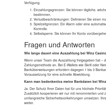
Verfügung.
Einzahlungsgrenzen: Sie können tägliche, wöchen
bestimmen.
Verlustbeschränkungen: Definieren Sie einen ma
Spielzeitgrenzen: Ein Alarm oder eine automatis
Kontrolle.
Selbstsperre: Sie können Ihr Konto vorübergehe
Fragen und Antworten
Wie lange dauert eine Auszahlung bei Winz Casin
Wenn unser Team die Auszahlung freigegeben hat – da
Zahlungsmethode an. Bei E-Wallets wie Skrill oder Ne
Banküberweisungen erfordern dagegen 1 bis 3 Bankarbei
Voraussetzung für eine schnelle Abwicklung.
Kann man bedenkenlos meine Bankdaten bei Win
Ja. Der Schutz Ihrer Daten hat für uns höchste Priorit
Zusätzlich kooperieren wir nur mit renommierten und ze
umfangreiche Sicherheitsvorkehrungen umsetzen. Ihre 
weiter.