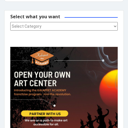
Select what you want
Select what you want