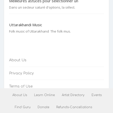
Meilleures astuces pour sélectionner un
Dans un secteur saturé d'options, la sélect.
Uttarakhandi Music
Folk music of Uttarakhand The folk mus.
About Us
Privacy Policy
Terms of Use
About Us
Learn Online
Artist Directory
Events
Refunds-Cancellations
Find Guru
Donate
Refunds-Cancellations