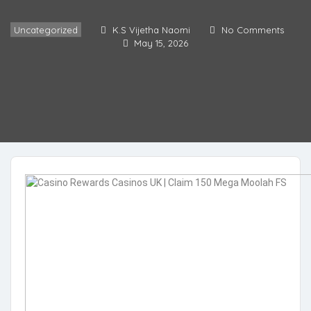
Uncategorized
K.S Vijetha Naomi
No Comments
May 15, 2026