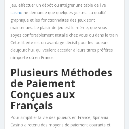
jeu, effectuer un dépôt ou intégrer une table de live
casino
ne demande que quelques gestes. La qualité
graphique et les fonctionnalités des jeux sont
maintenues. Le plaisir de jeu est le même, que vous
soyez confortablement installé chez vous ou dans le train.
Cette liberté est un avantage décisif pour les joueurs
d’aujourd’hui, qui veulent accéder à leurs titres préférés
n’importe où en France.
Plusieurs Méthodes
de Paiement
Conçues aux
Français
Pour simplifier la vie des joueurs en France, Spinania
Casino a retenu des moyens de paiement courants et