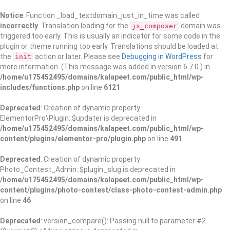
Notice
: Function _load_textdomain_just_in_time was called
incorrectly
. Translation loading for the
domain was
js_composer
triggered too early. This is usually an indicator for some code in the
plugin or theme running too early. Translations should be loaded at
the
action or later. Please see
Debugging in WordPress
for
init
more information. (This message was added in version 6.7.0.) in
/home/u175452495/domains/kalapeet.com/public_html/wp-
includes/functions.php
on line
6121
Deprecated
: Creation of dynamic property
ElementorPro\Plugin::$updater is deprecated in
/home/u175452495/domains/kalapeet.com/public_html/wp-
content/plugins/elementor-pro/plugin.php
on line
491
Deprecated
: Creation of dynamic property
Photo_Contest_Admin::$plugin_slug is deprecated in
/home/u175452495/domains/kalapeet.com/public_html/wp-
content/plugins/photo-contest/class-photo-contest-admin.php
on line
46
Deprecated
: version_compare(): Passing null to parameter #2