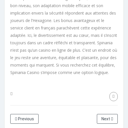
bon niveau, son adaptation mobile efficace et son
implication envers la sécurité répondent aux attentes des
joueurs de l’Hexagone. Les bonus avantageux et le
service client en français parachèvent cette expérience
adaptée. Ici, le divertissement est au cœur, mais il s’inscrit
toujours dans un cadre réfléchi et transparent. Spinania
n’est pas qu’un casino en ligne de plus. C’est un endroit où
le jeu reste une aventure, équitable et plaisante, pour des
moments qui marquent. Si vous recherchez cet équilibre,
Spinania Casino s’impose comme une option logique.
Previous
Next