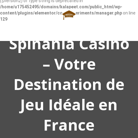
($version2) of type string is deprecated in
/home/u175452495/domains/kalapeet.com/public_html/wp-
content/plugins/elementor/core/experiments/manager.php
on line
129
Spinania Casino
– Votre
Destination de
Jeu Idéale en
France