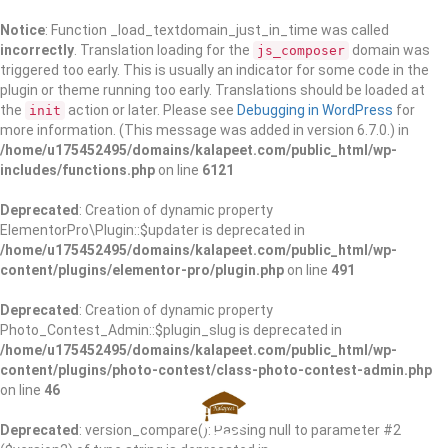
Notice
: Function _load_textdomain_just_in_time was called
incorrectly
. Translation loading for the
domain was
js_composer
triggered too early. This is usually an indicator for some code in the
plugin or theme running too early. Translations should be loaded at
the
action or later. Please see
Debugging in WordPress
for
init
more information. (This message was added in version 6.7.0.) in
/home/u175452495/domains/kalapeet.com/public_html/wp-
includes/functions.php
on line
6121
Deprecated
: Creation of dynamic property
ElementorPro\Plugin::$updater is deprecated in
/home/u175452495/domains/kalapeet.com/public_html/wp-
content/plugins/elementor-pro/plugin.php
on line
491
Deprecated
: Creation of dynamic property
Photo_Contest_Admin::$plugin_slug is deprecated in
/home/u175452495/domains/kalapeet.com/public_html/wp-
content/plugins/photo-contest/class-photo-contest-admin.php
on line
46
Deprecated
: version_compare(): Passing null to parameter #2