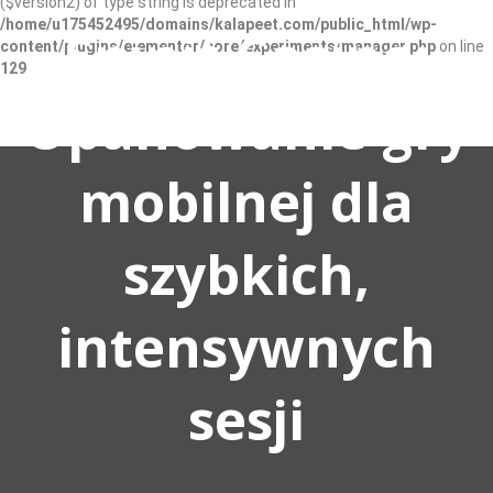
($version2) of type string is deprecated in
/home/u175452495/domains/kalapeet.com/public_html/wp-
Spinit Casino:
content/plugins/elementor/core/experiments/manager.php
on line
129
Opanowanie gry
mobilnej dla
szybkich,
intensywnych
sesji