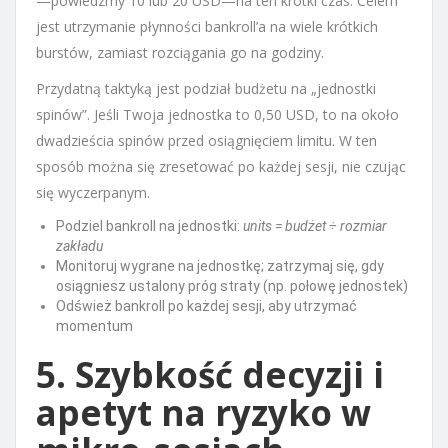
—powiedzmy 10 lub 20 USD—na ten krótki czas. Celem
jest utrzymanie płynności bankroll’a na wiele krótkich
burstów, zamiast rozciągania go na godziny.
Przydatną taktyką jest podział budżetu na „jednostki
spinów”. Jeśli Twoja jednostka to 0,50 USD, to na około
dwadzieścia spinów przed osiągnięciem limitu. W ten
sposób można się zresetować po każdej sesji, nie czując
się wyczerpanym.
Podziel bankroll na jednostki:
units = budżet ÷ rozmiar
zakładu
Monitoruj wygrane na jednostkę; zatrzymaj się, gdy
osiągniesz ustalony próg straty (np. połowę jednostek)
Odśwież bankroll po każdej sesji, aby utrzymać
momentum
5. Szybkość decyzji i
apetyt na ryzyko w