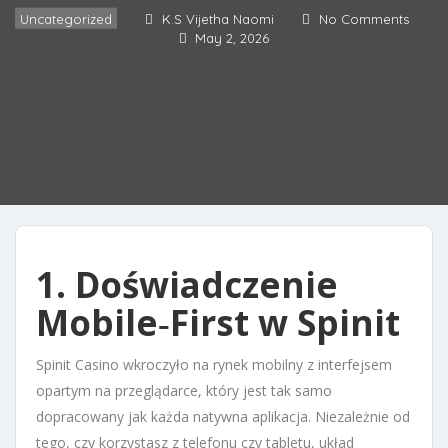
Uncategorized
K.S Vijetha Naomi
No Comments
May 2, 2026
1. Doświadczenie
Mobile‑First w Spinit
Spinit Casino wkroczyło na rynek mobilny z interfejsem
opartym na przeglądarce, który jest tak samo
dopracowany jak każda natywna aplikacja. Niezależnie od
tego, czy korzystasz z telefonu czy tabletu, układ