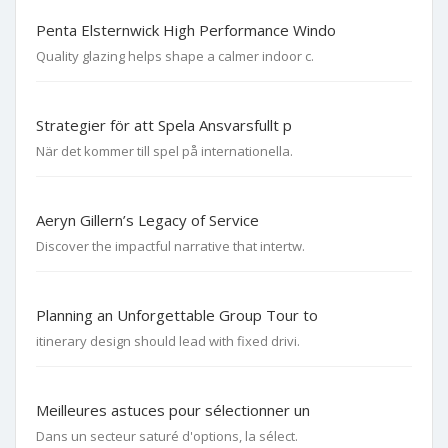
Penta Elsternwick High Performance Windo
Quality glazing helps shape a calmer indoor c.
Strategier för att Spela Ansvarsfullt p
När det kommer till spel på internationella.
Aeryn Gillern’s Legacy of Service
Discover the impactful narrative that intertw.
Planning an Unforgettable Group Tour to
itinerary design should lead with fixed drivi.
Meilleures astuces pour sélectionner un
Dans un secteur saturé d'options, la sélect.