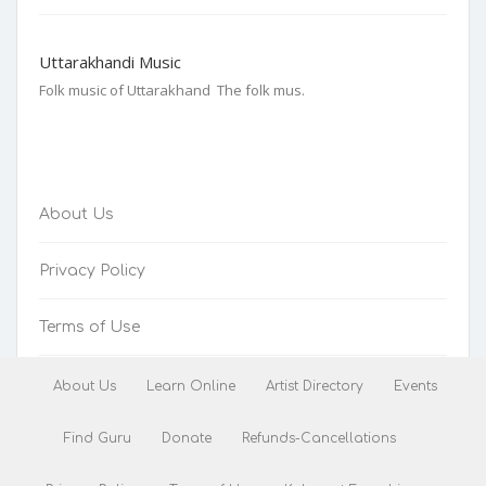
Uttarakhandi Music
Folk music of Uttarakhand The folk mus.
About Us
Privacy Policy
Terms of Use
Refunds-Cancellations
About Us
Learn Online
Artist Directory
Events
Find Guru
Donate
Refunds-Cancellations