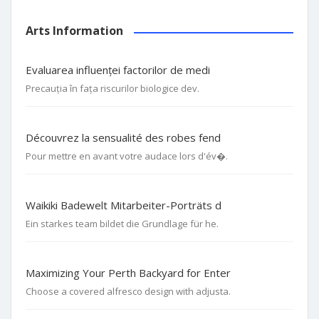
Arts Information
Evaluarea influenței factorilor de medi
Precauția în fața riscurilor biologice dev.
Découvrez la sensualité des robes fend
Pour mettre en avant votre audace lors d'év�.
Waikiki Badewelt Mitarbeiter-Porträts d
Ein starkes team bildet die Grundlage für he.
Maximizing Your Perth Backyard for Enter
Choose a covered alfresco design with adjusta.