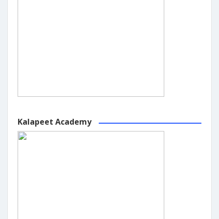
Kalapeet Academy