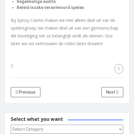
Regelmatige audits
Beleid inzake verantwoord spelen
Bij Spinsy Casino maken we niet alleen deel uit van de
spelersgroep; we maken deel uit van een gemeenschap
die beveiliging net zo belangrijk vindt als winnen. Dus
laten we vol vertrouwen de rollen laten draaien!
Previous
Next
Select what you want
Select what you want