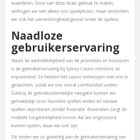
waarderen. Door van deze deals gebruik te maken,
verhogen we niet alleen ons speelplezier, maar versterken
we ook het samenhorigheidsgevoel onder de spelers.
Naadloze
gebruikerservaring
Naast de aantrekkelijkheid van de promoties en bonussen
is de gebruikerservaring bij Spinsy Casino minstens zo
imponerend. Ze hebben het casino ontworpen met ons in
gedachten, zodat we ons overal comfortabel voelen.
Dankzij de gebruiksvriendelijke navigatie kunnen we
gemakkelijk onze favoriete spellen vinden en nieuwe
spellen uitproberen zonder frustratie. Bovendien zorgt de
mobiele toegankelijkheid ervoor dat we ongestoord
kunnen spelen, waar we ook zijn.
Dit vinden we zo geweldig aan de gebruikerservaring van