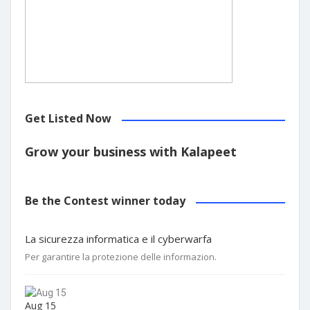
Get Listed Now
Grow your business with Kalapeet
Be the Contest winner today
La sicurezza informatica e il cyberwarfa
Per garantire la protezione delle informazion.
Aug 15