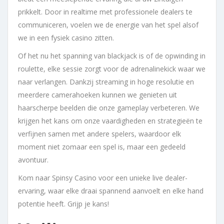
prikkelt. Door in realtime met professionele dealers te
communiceren, voelen we de energie van het spel alsof
we in een fysiek casino zitten.
Of het nu het spanning van blackjack is of de opwinding in
roulette, elke sessie zorgt voor de adrenalinekick waar we
naar verlangen. Dankzij streaming in hoge resolutie en
meerdere camerahoeken kunnen we genieten uit
haarscherpe beelden die onze gameplay verbeteren. We
krijgen het kans om onze vaardigheden en strategieën te
verfijnen samen met andere spelers, waardoor elk
moment niet zomaar een spel is, maar een gedeeld
avontuur.
Kom naar Spinsy Casino voor een unieke live dealer-
ervaring, waar elke draai spannend aanvoelt en elke hand
potentie heeft. Grijp je kans!