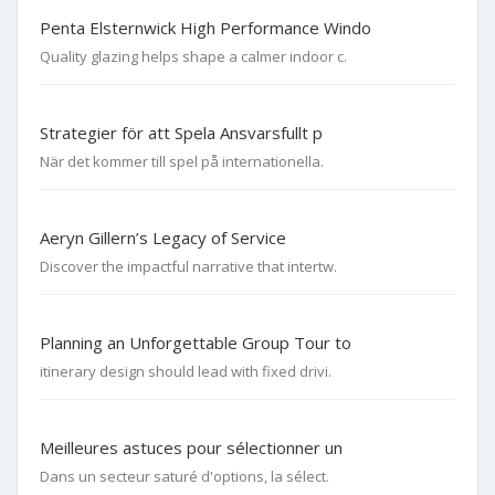
Penta Elsternwick High Performance Windo
Quality glazing helps shape a calmer indoor c.
Strategier för att Spela Ansvarsfullt p
När det kommer till spel på internationella.
Aeryn Gillern’s Legacy of Service
Discover the impactful narrative that intertw.
Planning an Unforgettable Group Tour to
itinerary design should lead with fixed drivi.
Meilleures astuces pour sélectionner un
Dans un secteur saturé d'options, la sélect.