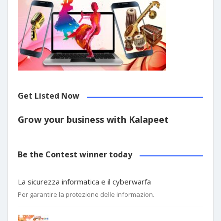
Get Listed Now
Grow your business with Kalapeet
Be the Contest winner today
La sicurezza informatica e il cyberwarfa
Per garantire la protezione delle informazion.