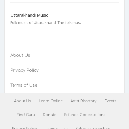
Uttarakhandi Music
Folk music of Uttarakhand The folk mus.
About Us
Privacy Policy
Terms of Use
Refunds-Cancellations
About Us
Learn Online
Artist Directory
Events
Find Guru
Donate
Refunds-Cancellations
Privacy Policy
Terms of Use
Kalapeet Franchise