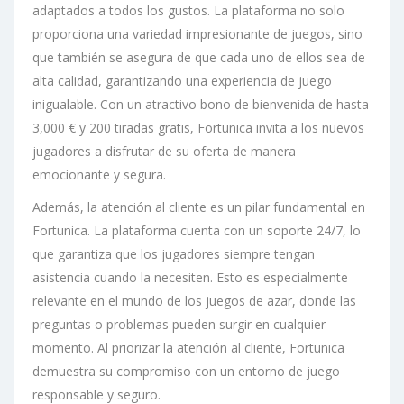
adaptados a todos los gustos. La plataforma no solo
proporciona una variedad impresionante de juegos, sino
que también se asegura de que cada uno de ellos sea de
alta calidad, garantizando una experiencia de juego
inigualable. Con un atractivo bono de bienvenida de hasta
3,000 € y 200 tiradas gratis, Fortunica invita a los nuevos
jugadores a disfrutar de su oferta de manera
emocionante y segura.
Además, la atención al cliente es un pilar fundamental en
Fortunica. La plataforma cuenta con un soporte 24/7, lo
que garantiza que los jugadores siempre tengan
asistencia cuando la necesiten. Esto es especialmente
relevante en el mundo de los juegos de azar, donde las
preguntas o problemas pueden surgir en cualquier
momento. Al priorizar la atención al cliente, Fortunica
demuestra su compromiso con un entorno de juego
responsable y seguro.