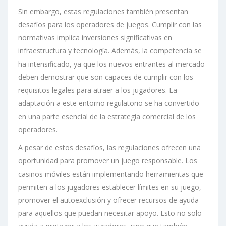
Sin embargo, estas regulaciones también presentan
desafíos para los operadores de juegos. Cumplir con las
normativas implica inversiones significativas en
infraestructura y tecnología. Además, la competencia se
ha intensificado, ya que los nuevos entrantes al mercado
deben demostrar que son capaces de cumplir con los
requisitos legales para atraer a los jugadores. La
adaptación a este entorno regulatorio se ha convertido
en una parte esencial de la estrategia comercial de los
operadores.
A pesar de estos desafíos, las regulaciones ofrecen una
oportunidad para promover un juego responsable. Los
casinos móviles están implementando herramientas que
permiten a los jugadores establecer límites en su juego,
promover el autoexclusión y ofrecer recursos de ayuda
para aquellos que puedan necesitar apoyo. Esto no solo