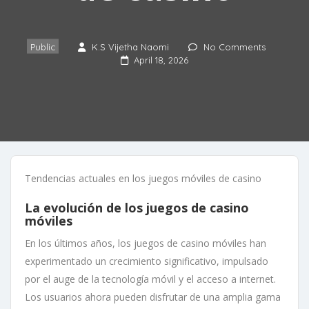
Public
K.S Vijetha Naomi
No Comments
April 18, 2026
Tendencias actuales en los juegos móviles de casino
La evolución de los juegos de casino
móviles
En los últimos años, los juegos de casino móviles han
experimentado un crecimiento significativo, impulsado
por el auge de la tecnología móvil y el acceso a internet.
Los usuarios ahora pueden disfrutar de una amplia gama