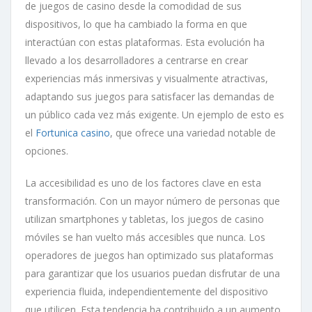
de juegos de casino desde la comodidad de sus
dispositivos, lo que ha cambiado la forma en que
interactúan con estas plataformas. Esta evolución ha
llevado a los desarrolladores a centrarse en crear
experiencias más inmersivas y visualmente atractivas,
adaptando sus juegos para satisfacer las demandas de
un público cada vez más exigente. Un ejemplo de esto es
el
Fortunica casino
, que ofrece una variedad notable de
opciones.
La accesibilidad es uno de los factores clave en esta
transformación. Con un mayor número de personas que
utilizan smartphones y tabletas, los juegos de casino
móviles se han vuelto más accesibles que nunca. Los
operadores de juegos han optimizado sus plataformas
para garantizar que los usuarios puedan disfrutar de una
experiencia fluida, independientemente del dispositivo
que utilicen. Esta tendencia ha contribuido a un aumento