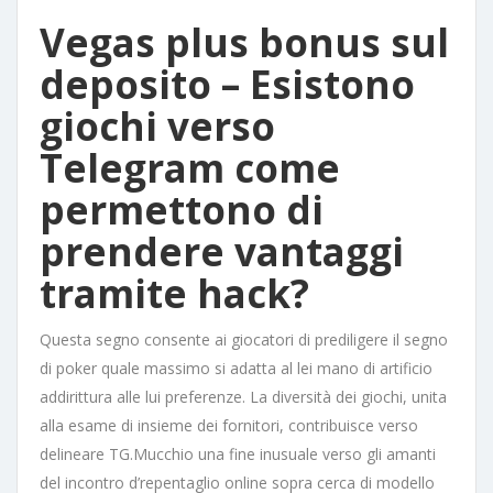
Vegas plus bonus sul
deposito – Esistono
giochi verso
Telegram come
permettono di
prendere vantaggi
tramite hack?
Questa segno consente ai giocatori di prediligere il segno
di poker quale massimo si adatta al lei mano di artificio
addirittura alle lui preferenze. La diversità dei giochi, unita
alla esame di insieme dei fornitori, contribuisce verso
delineare TG.Mucchio una fine inusuale verso gli amanti
del incontro d’repentaglio online sopra cerca di modello