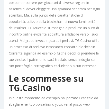
possono ricorrere per giocatori di diverse regioni in
assenza di dover eleggere una spianata separata per ogni
scambio. Ma, sulla punto delle caratteristiche di
popolarità, utilizzo della blockchain di nuovo luminosità
dei risultati, TG.Mucchio si impegna a produrre un puro di
incontro online evidente addirittura affidabile verso i suoi
utenti. Malgrado invece riguarda i prelievi, TG.Casino offre
un processo di prelievo istantaneo contatto blockchain.
Corrente significa ad esempio fu che decidi di prendere le
tue vincite, il patrimonio sarà traslato senza indugio sul
tuo portafoglio crittografico escludendo alcun interesse.
Le scommesse su
TG.Casino
In questo momento ad esempio hai portato i capitale da
sbagliare nel tuo borsellino crypto, vai al posto web