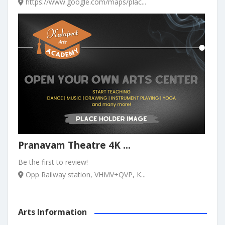
https://www.google.com/maps/plac...
Pranavam Theatre 4K ...
Be the first to review!
Opp Railway station, VHMV+QVP, K...
Arts Information