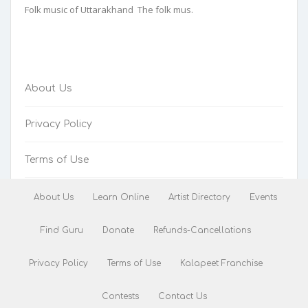
Folk music of Uttarakhand The folk mus.
About Us
Privacy Policy
Terms of Use
Refunds-Cancellations
About Us
Learn Online
Artist Directory
Events
Find Guru
Donate
Refunds-Cancellations
Privacy Policy
Terms of Use
Kalapeet Franchise
Contests
Contact Us