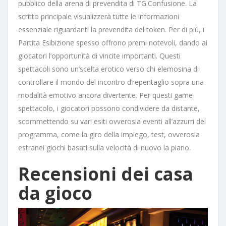
pubblico della arena di prevendita di TG.Confusione. La
scritto principale visualizzerà tutte le informazioni
essenziale riguardanti la prevendita del token. Per di più, i
Partita Esibizione spesso offrono premi notevoli, dando ai
giocatori l’opportunità di vincite importanti. Questi
spettacoli sono un’scelta erotico verso chi elemosina di
controllare il mondo del incontro d’repentaglio sopra una
modalità emotivo ancora divertente. Per questi game
spettacolo, i giocatori possono condividere da distante,
scommettendo su vari esiti ovverosia eventi all’azzurri del
programma, come la giro della impiego, test, ovverosia
estranei giochi basati sulla velocità di nuovo la piano.
Recensioni dei casa
da gioco