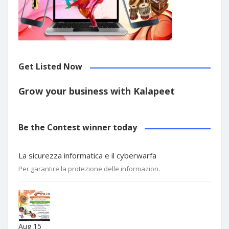
Get Listed Now
Grow your business with Kalapeet
Be the Contest winner today
La sicurezza informatica e il cyberwarfa
Per garantire la protezione delle informazion.
Aug 15