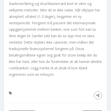
Bankoverføring og Visa/Mastercard-kort er sikre og
velkjente metoder. Men de er ikke raske. Når AllySpin har
akseptert uttaket (1-3 dager), begynner en ny
venteperiode. Pengene må passere det internasjonale
oppgjørsystemet mellom banker, noe som fort kan ta
flere dager til. Samlet sett kan du se opp mot en ukes
ventetid. Dette skyldes ikke casinoet, men måten det
tradisjonelle finanssystemet fungerer på. Disse
betalingsmåtene egner seg godt for store beløp der du
ikke har hast, eller hvis du foretrekker at alt havner direkte
i nettbanken. Legg merke til at uttak til kort iblant
registreres som en refusjon.