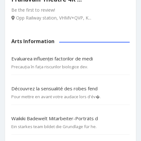
Be the first to review!
Opp Railway station, VHMV+QVP, K...
Arts Information
Evaluarea influenței factorilor de medi
Precauția în fața riscurilor biologice dev.
Découvrez la sensualité des robes fend
Pour mettre en avant votre audace lors d'év�.
Waikiki Badewelt Mitarbeiter-Porträts d
Ein starkes team bildet die Grundlage für he.