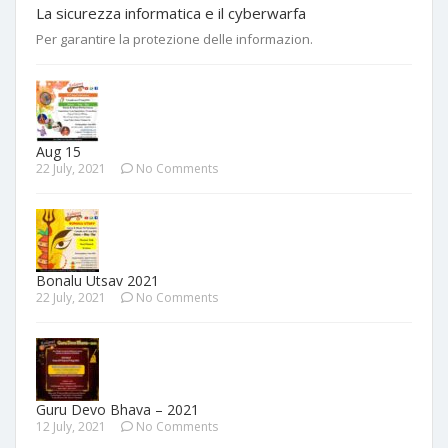
La sicurezza informatica e il cyberwarfa
Per garantire la protezione delle informazion.
Aug 15
22 July, 2021
No Comments
Bonalu Utsav 2021
22 July, 2021
No Comments
Guru Devo Bhava – 2021
12 July, 2021
No Comments