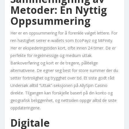
Metoder: En Nyttig
Oppsummering
Her er en oppsummering for å forenkle valget lettere. For
ren hastighet seirer e-wallets som EcoPayz og MiFinity.
Her er ekspederingstiden kort, ofte innen 24 timer. De er
perfekte for regelmessige og medium uttak.
Bankoverføring og kort er de tregere, pålitelige
alternativene. De egner seg best for store summer der du
setter fortrolighet og trygghet over tid. Et siste godt råd:
Undersøk alltid “Uttak”-seksjonen på AllySpin Casino
direkte. Tilgangen kan forskjelle basert på din konto og
geografisk beliggenhet, og nettsiden oppgir alltid de siste
oppdateringene.
Digitale