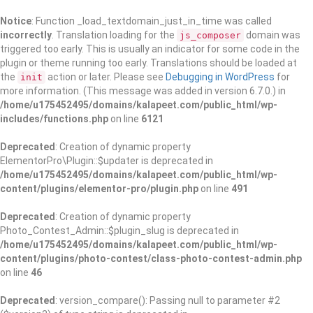
Notice
: Function _load_textdomain_just_in_time was called
incorrectly
. Translation loading for the
domain was
js_composer
triggered too early. This is usually an indicator for some code in the
plugin or theme running too early. Translations should be loaded at
the
action or later. Please see
Debugging in WordPress
for
init
more information. (This message was added in version 6.7.0.) in
/home/u175452495/domains/kalapeet.com/public_html/wp-
includes/functions.php
on line
6121
Deprecated
: Creation of dynamic property
ElementorPro\Plugin::$updater is deprecated in
/home/u175452495/domains/kalapeet.com/public_html/wp-
content/plugins/elementor-pro/plugin.php
on line
491
Deprecated
: Creation of dynamic property
Photo_Contest_Admin::$plugin_slug is deprecated in
/home/u175452495/domains/kalapeet.com/public_html/wp-
content/plugins/photo-contest/class-photo-contest-admin.php
on line
46
Deprecated
: version_compare(): Passing null to parameter #2