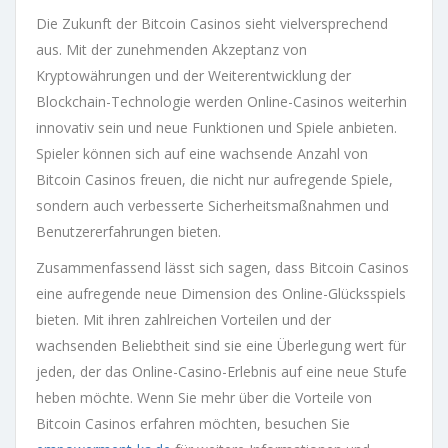
Die Zukunft der Bitcoin Casinos sieht vielversprechend
aus. Mit der zunehmenden Akzeptanz von
Kryptowährungen und der Weiterentwicklung der
Blockchain-Technologie werden Online-Casinos weiterhin
innovativ sein und neue Funktionen und Spiele anbieten.
Spieler können sich auf eine wachsende Anzahl von
Bitcoin Casinos freuen, die nicht nur aufregende Spiele,
sondern auch verbesserte Sicherheitsmaßnahmen und
Benutzererfahrungen bieten.
Zusammenfassend lässt sich sagen, dass Bitcoin Casinos
eine aufregende neue Dimension des Online-Glücksspiels
bieten. Mit ihren zahlreichen Vorteilen und der
wachsenden Beliebtheit sind sie eine Überlegung wert für
jeden, der das Online-Casino-Erlebnis auf eine neue Stufe
heben möchte. Wenn Sie mehr über die Vorteile von
Bitcoin Casinos erfahren möchten, besuchen Sie