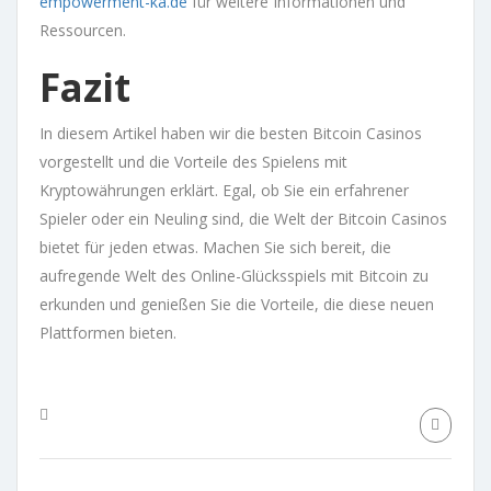
empowerment-ka.de
für weitere Informationen und
Ressourcen.
Fazit
In diesem Artikel haben wir die besten Bitcoin Casinos
vorgestellt und die Vorteile des Spielens mit
Kryptowährungen erklärt. Egal, ob Sie ein erfahrener
Spieler oder ein Neuling sind, die Welt der Bitcoin Casinos
bietet für jeden etwas. Machen Sie sich bereit, die
aufregende Welt des Online-Glücksspiels mit Bitcoin zu
erkunden und genießen Sie die Vorteile, die diese neuen
Plattformen bieten.