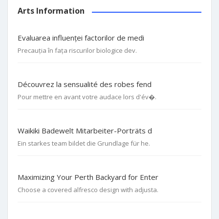
Arts Information
Evaluarea influenței factorilor de medi
Precauția în fața riscurilor biologice dev.
Découvrez la sensualité des robes fend
Pour mettre en avant votre audace lors d'év�.
Waikiki Badewelt Mitarbeiter-Porträts d
Ein starkes team bildet die Grundlage für he.
Maximizing Your Perth Backyard for Enter
Choose a covered alfresco design with adjusta.