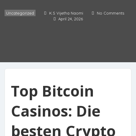
Uncategorized
K.S Vijetha Naomi
No Comments
April 24, 2026
Top Bitcoin
Casinos: Die
besten Crypto