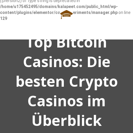
($version2) of type string is deprecated in
/home/u175452495/domains/kalapeet.com/public_html/wp-
content/plugins/elementor/core/experiments/manager.php
on line
129
Top Bitcoin
Casinos: Die
SIGN IN
ADD LISTING
besten Crypto
Casinos im
Überblick