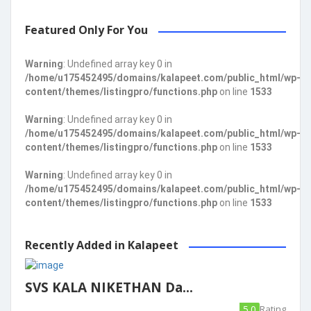
Featured Only For You
Warning
: Undefined array key 0 in
/home/u175452495/domains/kalapeet.com/public_html/wp-
content/themes/listingpro/functions.php
on line
1533
Warning
: Undefined array key 0 in
/home/u175452495/domains/kalapeet.com/public_html/wp-
content/themes/listingpro/functions.php
on line
1533
Warning
: Undefined array key 0 in
/home/u175452495/domains/kalapeet.com/public_html/wp-
content/themes/listingpro/functions.php
on line
1533
Recently Added in Kalapeet
SVS KALA NIKETHAN Da...
5.0
Rating