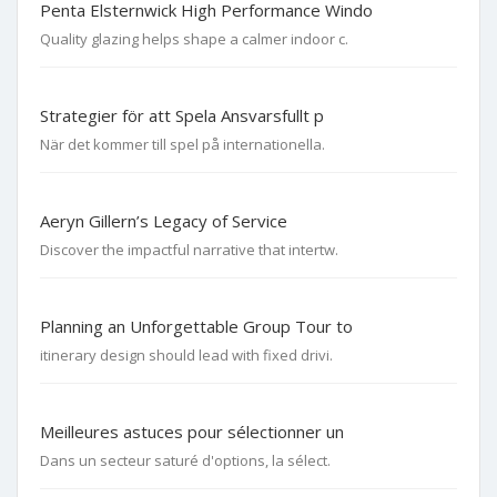
Penta Elsternwick High Performance Windo
Quality glazing helps shape a calmer indoor c.
Strategier för att Spela Ansvarsfullt p
När det kommer till spel på internationella.
Aeryn Gillern’s Legacy of Service
Discover the impactful narrative that intertw.
Planning an Unforgettable Group Tour to
itinerary design should lead with fixed drivi.
Meilleures astuces pour sélectionner un
Dans un secteur saturé d'options, la sélect.