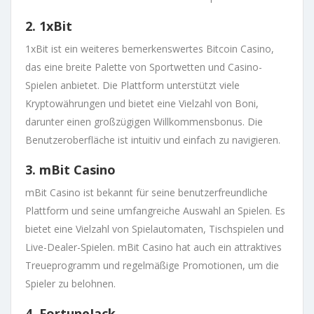
2. 1xBit
1xBit ist ein weiteres bemerkenswertes Bitcoin Casino,
das eine breite Palette von Sportwetten und Casino-
Spielen anbietet. Die Plattform unterstützt viele
Kryptowährungen und bietet eine Vielzahl von Boni,
darunter einen großzügigen Willkommensbonus. Die
Benutzeroberfläche ist intuitiv und einfach zu navigieren.
3. mBit Casino
mBit Casino ist bekannt für seine benutzerfreundliche
Plattform und seine umfangreiche Auswahl an Spielen. Es
bietet eine Vielzahl von Spielautomaten, Tischspielen und
Live-Dealer-Spielen. mBit Casino hat auch ein attraktives
Treueprogramm und regelmäßige Promotionen, um die
Spieler zu belohnen.
4. FortuneJack