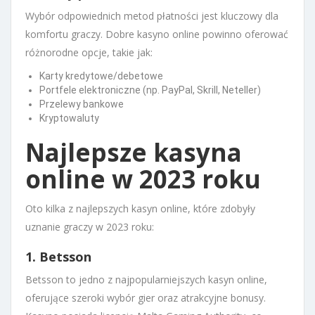
Wybór odpowiednich metod płatności jest kluczowy dla
komfortu graczy. Dobre kasyno online powinno oferować
różnorodne opcje, takie jak:
Karty kredytowe/debetowe
Portfele elektroniczne (np. PayPal, Skrill, Neteller)
Przelewy bankowe
Kryptowaluty
Najlepsze kasyna
online w 2023 roku
Oto kilka z najlepszych kasyn online, które zdobyły
uznanie graczy w 2023 roku:
1. Betsson
Betsson to jedno z najpopularniejszych kasyn online,
oferujące szeroki wybór gier oraz atrakcyjne bonusy.