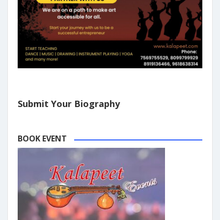
Submit Your Biography
BOOK EVENT