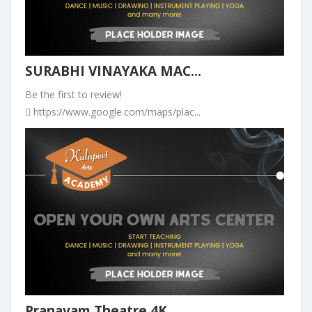
SURABHI VINAYAKA MAC...
Be the first to review!
https://www.google.com/maps/plac...
Pranavam Theatre 4K ...