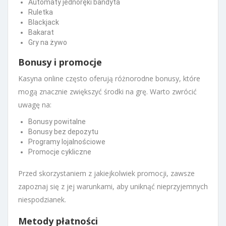
Automaty jednoręki bandyta
Ruletka
Blackjack
Bakarat
Gry na żywo
Bonusy i promocje
Kasyna online często oferują różnorodne bonusy, które
mogą znacznie zwiększyć środki na grę. Warto zwrócić
uwagę na:
Bonusy powitalne
Bonusy bez depozytu
Programy lojalnościowe
Promocje cykliczne
Przed skorzystaniem z jakiejkolwiek promocji, zawsze
zapoznaj się z jej warunkami, aby uniknąć nieprzyjemnych
niespodzianek.
Metody płatności