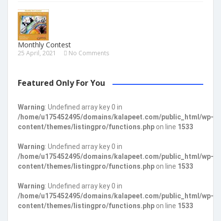
Monthly Contest
25 April, 2021
No Comments
Featured Only For You
Warning
: Undefined array key 0 in
/home/u175452495/domains/kalapeet.com/public_html/wp-
content/themes/listingpro/functions.php
on line
1533
Warning
: Undefined array key 0 in
/home/u175452495/domains/kalapeet.com/public_html/wp-
content/themes/listingpro/functions.php
on line
1533
Warning
: Undefined array key 0 in
/home/u175452495/domains/kalapeet.com/public_html/wp-
content/themes/listingpro/functions.php
on line
1533