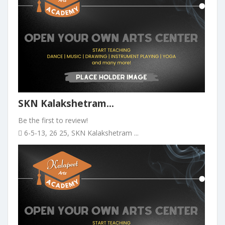
SKN Kalakshetram...
Be the first to review!
6-5-13, 26 25, SKN Kalakshetram ...