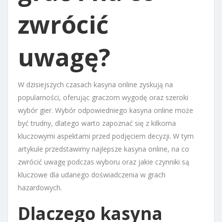
zwrócić
uwagę?
W dzisiejszych czasach kasyna online zyskują na
popularności, oferując graczom wygodę oraz szeroki
wybór gier. Wybór odpowiedniego kasyna online może
być trudny, dlatego warto zapoznać się z kilkoma
kluczowymi aspektami przed podjęciem decyzji. W tym
artykule przedstawimy najlepsze kasyna online, na co
zwrócić uwagę podczas wyboru oraz jakie czynniki są
kluczowe dla udanego doświadczenia w grach
hazardowych.
Dlaczego kasyna