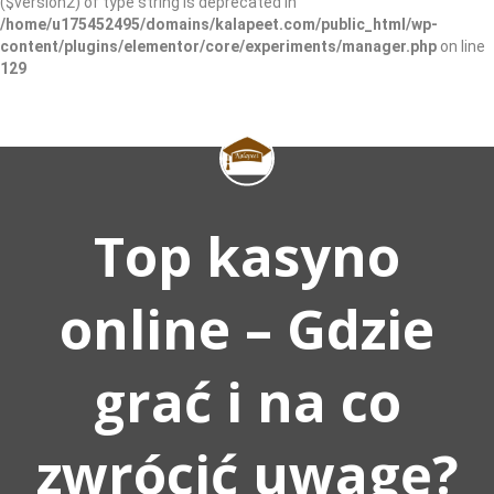
($version2) of type string is deprecated in
/home/u175452495/domains/kalapeet.com/public_html/wp-
content/plugins/elementor/core/experiments/manager.php
on line
129
Top kasyno
online – Gdzie
grać i na co
zwrócić uwagę?