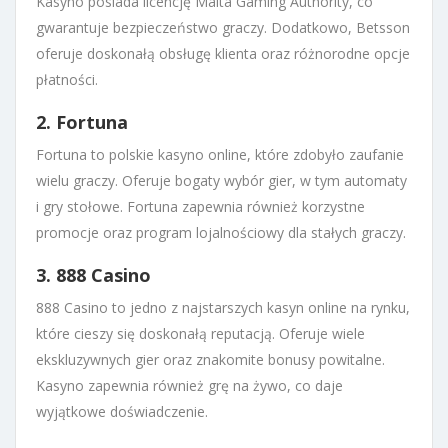
Kasyno posiada licencję Malta Gaming Authority, co
gwarantuje bezpieczeństwo graczy. Dodatkowo, Betsson
oferuje doskonałą obsługę klienta oraz różnorodne opcje
płatności.
2. Fortuna
Fortuna to polskie kasyno online, które zdobyło zaufanie
wielu graczy. Oferuje bogaty wybór gier, w tym automaty
i gry stołowe. Fortuna zapewnia również korzystne
promocje oraz program lojalnościowy dla stałych graczy.
3. 888 Casino
888 Casino to jedno z najstarszych kasyn online na rynku,
które cieszy się doskonałą reputacją. Oferuje wiele
ekskluzywnych gier oraz znakomite bonusy powitalne.
Kasyno zapewnia również grę na żywo, co daje
wyjątkowe doświadczenie.