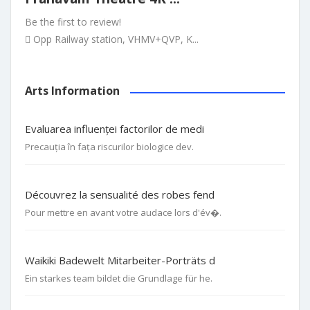
Be the first to review!
Opp Railway station, VHMV+QVP, K...
Arts Information
Evaluarea influenței factorilor de medi
Precauția în fața riscurilor biologice dev.
Découvrez la sensualité des robes fend
Pour mettre en avant votre audace lors d'év�.
Waikiki Badewelt Mitarbeiter-Porträts d
Ein starkes team bildet die Grundlage für he.