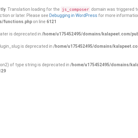
tly
. Translation loading for the
domain was triggered too
js_composer
ction or later. Please see
Debugging in WordPress
for more information
s/functions.php
on line
6121
ater is deprecated in
/home/u175452495/domains/kalapeet.com/publ
ugin_slug is deprecated in
/home/u175452495/domains/kalapeet.com
on2) of type string is deprecated in
/home/u175452495/domains/kala
129
ontests
NGO
Blog
Explo