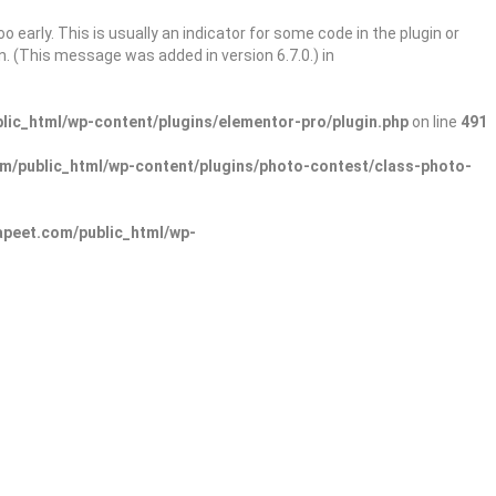
 early. This is usually an indicator for some code in the plugin or
. (This message was added in version 6.7.0.) in
ic_html/wp-content/plugins/elementor-pro/plugin.php
on line
491
/public_html/wp-content/plugins/photo-contest/class-photo-
peet.com/public_html/wp-
Sign In
Add Listing
re Categories
Explore Locations