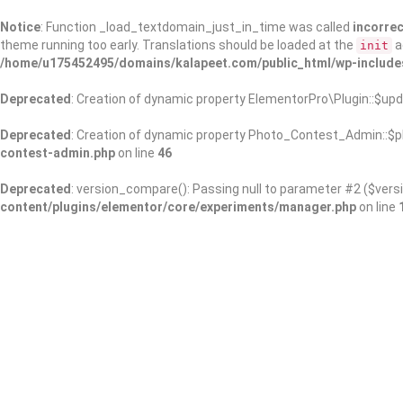
Notice
: Function _load_textdomain_just_in_time was called
incorrec
theme running too early. Translations should be loaded at the
a
init
/home/u175452495/domains/kalapeet.com/public_html/wp-include
Deprecated
: Creation of dynamic property ElementorPro\Plugin::$upd
Deprecated
: Creation of dynamic property Photo_Contest_Admin::$pl
contest-admin.php
on line
46
Deprecated
: version_compare(): Passing null to parameter #2 ($versi
content/plugins/elementor/core/experiments/manager.php
on line
About Us
Kalapeet Franchise
Kalapeet Academy
C