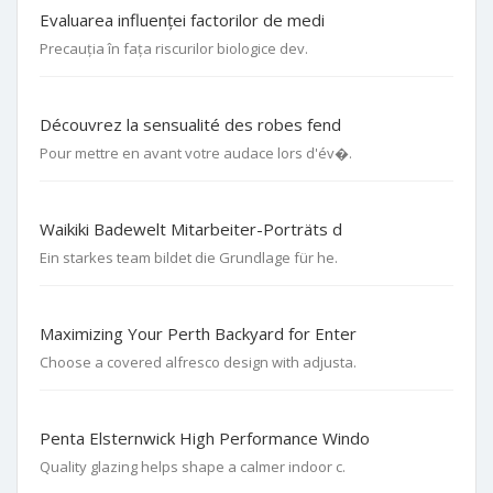
Evaluarea influenței factorilor de medi
Precauția în fața riscurilor biologice dev.
Découvrez la sensualité des robes fend
Pour mettre en avant votre audace lors d'év�.
Waikiki Badewelt Mitarbeiter-Porträts d
Ein starkes team bildet die Grundlage für he.
Maximizing Your Perth Backyard for Enter
Choose a covered alfresco design with adjusta.
Penta Elsternwick High Performance Windo
Quality glazing helps shape a calmer indoor c.