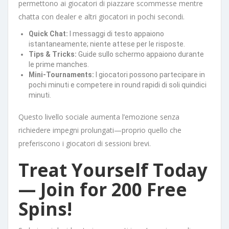
permettono ai giocatori di piazzare scommesse mentre
chatta con dealer e altri giocatori in pochi secondi.
Quick Chat:
I messaggi di testo appaiono
istantaneamente; niente attese per le risposte.
Tips & Tricks:
Guide sullo schermo appaiono durante
le prime manches.
Mini‑Tournaments:
I giocatori possono partecipare in
pochi minuti e competere in round rapidi di soli quindici
minuti.
Questo livello sociale aumenta l’emozione senza
richiedere impegni prolungati—proprio quello che
preferiscono i giocatori di sessioni brevi.
Treat Yourself Today
— Join for 200 Free
Spins!