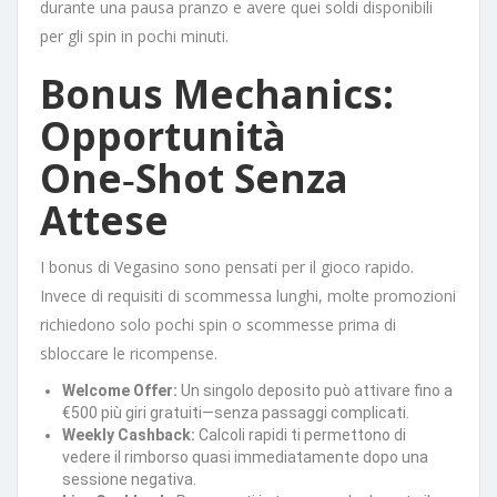
durante una pausa pranzo e avere quei soldi disponibili
per gli spin in pochi minuti.
Bonus Mechanics:
Opportunità
One‑Shot Senza
Attese
I bonus di Vegasino sono pensati per il gioco rapido.
Invece di requisiti di scommessa lunghi, molte promozioni
richiedono solo pochi spin o scommesse prima di
sbloccare le ricompense.
Welcome Offer:
Un singolo deposito può attivare fino a
€500 più giri gratuiti—senza passaggi complicati.
Weekly Cashback:
Calcoli rapidi ti permettono di
vedere il rimborso quasi immediatamente dopo una
sessione negativa.