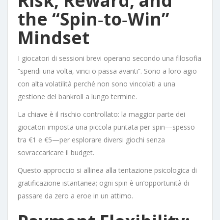
Risk, Reward, and
the “Spin‑to‑Win”
Mindset
I giocatori di sessioni brevi operano secondo una filosofia
“spendi una volta, vinci o passa avanti”. Sono a loro agio
con alta volatilità perché non sono vincolati a una
gestione del bankroll a lungo termine.
La chiave è il rischio controllato: la maggior parte dei
giocatori imposta una piccola puntata per spin—spesso
tra €1 e €5—per esplorare diversi giochi senza
sovraccaricare il budget.
Questo approccio si allinea alla tentazione psicologica di
gratificazione istantanea; ogni spin è un’opportunità di
passare da zero a eroe in un attimo.