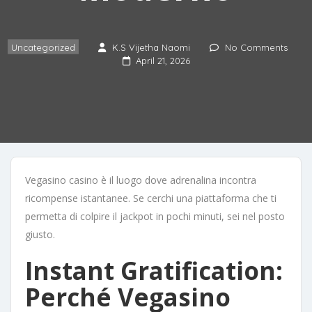
Uncategorized
K.S Vijetha Naomi
No Comments
April 21, 2026
Vegasino casino è il luogo dove adrenalina incontra
ricompense istantanee. Se cerchi una piattaforma che ti
permetta di colpire il jackpot in pochi minuti, sei nel posto
giusto.
Instant Gratification:
Perché Vegasino