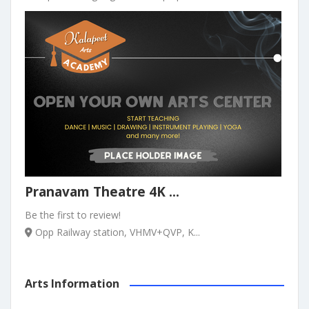
Pranavam Theatre 4K ...
Be the first to review!
Opp Railway station, VHMV+QVP, K...
Arts Information