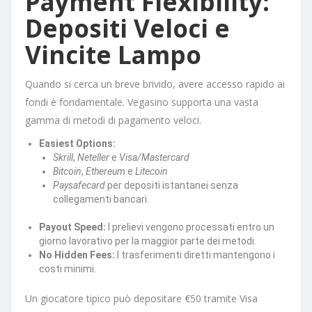
Payment Flexibility:
Depositi Veloci e
Vincite Lampo
Quando si cerca un breve brivido, avere accesso rapido ai
fondi è fondamentale. Vegasino supporta una vasta
gamma di metodi di pagamento veloci.
Easiest Options:
Skrill
,
Neteller
e
Visa/Mastercard
Bitcoin
,
Ethereum
e
Litecoin
Paysafecard
per depositi istantanei senza
collegamenti bancari.
Payout Speed:
I prelievi vengono processati entro un
giorno lavorativo per la maggior parte dei metodi.
No Hidden Fees:
I trasferimenti diretti mantengono i
costi minimi.
Un giocatore tipico può depositare €50 tramite Visa