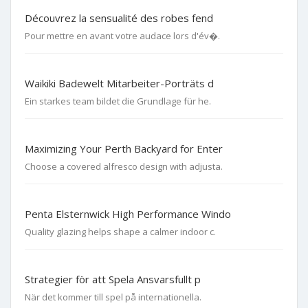
Découvrez la sensualité des robes fend
Pour mettre en avant votre audace lors d'év�.
Waikiki Badewelt Mitarbeiter-Porträts d
Ein starkes team bildet die Grundlage für he.
Maximizing Your Perth Backyard for Enter
Choose a covered alfresco design with adjusta.
Penta Elsternwick High Performance Windo
Quality glazing helps shape a calmer indoor c.
Strategier för att Spela Ansvarsfullt p
När det kommer till spel på internationella.