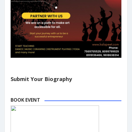
Submit Your Biography
BOOK EVENT