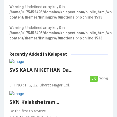
Warning
: Undefined array key 0 in
/home/u175452495/domains/kalapeet.com/public_html/wp-
content/themes/listingpro/functions.php
on line
1533
Warning
: Undefined array key 0 in
/home/u175452495/domains/kalapeet.com/public_html/wp-
content/themes/listingpro/functions.php
on line
1533
Recently Added in Kalapeet
SVS KALA NIKETHAN Da...
5.0
Rating
H NO : HIG, 32, Bharat Nagar Col...
SKN Kalakshetram...
Be the first to review!