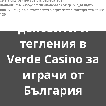
($version2) of type string is deprecated in
/home/u175452495/domains/kalapeet.com/public_html/wp-
Ръководство за
content/plugins/elementor/core/experiments/manager.php
on line
129
депозити и
тегления в
Verde Casino за
играчи от
България