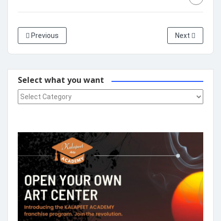
Previous
Next
Select what you want
Select what you want