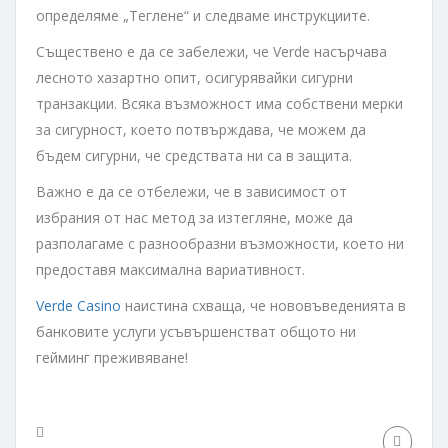
определяме „Теглене“ и следваме инструкциите.
Съществено е да се забележи, че Verde насърчава
лесното хазартно опит, осигурявайки сигурни
транзакции. Всяка възможност има собствени мерки
за сигурност, което потвърждава, че можем да
бъдем сигурни, че средствата ни са в защита.
Важно е да се отбележи, че в зависимост от
избрания от нас метод за изтегляне, може да
разполагаме с разнообразни възможности, което ни
предоставя максимална вариативност.
Verde Casino
наистина схваща, че нововъведенията в
банковите услуги усъвършенстват общото ни
гейминг преживяване!