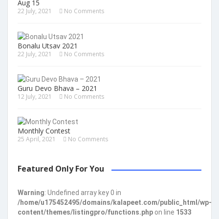
Aug 15
22 July, 2021
No Comments
Bonalu Utsav 2021
22 July, 2021
No Comments
Guru Devo Bhava – 2021
12 July, 2021
No Comments
Monthly Contest
25 April, 2021
No Comments
Featured Only For You
Warning
: Undefined array key 0 in
/home/u175452495/domains/kalapeet.com/public_html/wp-
content/themes/listingpro/functions.php
on line
1533