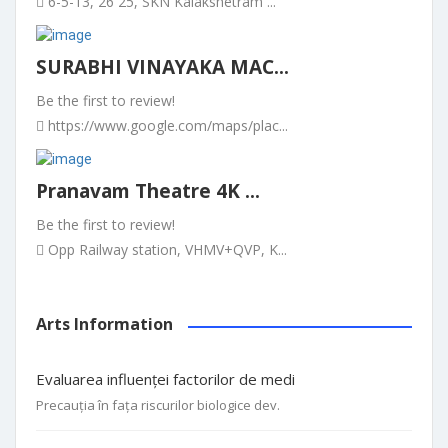
6-5-13, 26 25, SKN Kalakshetram ...
SURABHI VINAYAKA MAC...
Be the first to review!
https://www.google.com/maps/plac...
Pranavam Theatre 4K ...
Be the first to review!
Opp Railway station, VHMV+QVP, K...
Arts Information
Evaluarea influenței factorilor de medi
Precauția în fața riscurilor biologice dev.